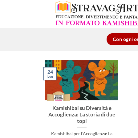
Salta
ai
contenuti
Con ogni or
24
Lug
Kamishibai su Diversità e
Accoglienza: La storia di due
topi
Kamishibai per l’Accoglienza: La