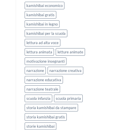
kamishibai economico
kamishibai gratis
kamishibai in legno
kamishibai per la scuola
lettura ad alta voce
lettura animata
letture animate
motivazione insegnanti
narrazione
narrazione creativa
narrazione educativa
narrazione teatrale
scuola infanzia
scuola primaria
storia kamishibai da stampare
storia kamishibai gratis
storie kamishibai