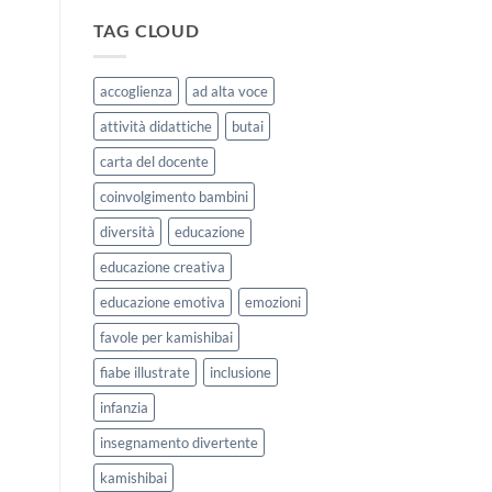
|
storie
Agosto
kamishibai
TAG CLOUD
e
StravagArte
Settembre
per
2026
lavorare
accoglienza
ad alta voce
sull’accoglienza
a
attività didattiche
butai
scuola
carta del docente
coinvolgimento bambini
diversità
educazione
educazione creativa
educazione emotiva
emozioni
favole per kamishibai
fiabe illustrate
inclusione
infanzia
insegnamento divertente
kamishibai