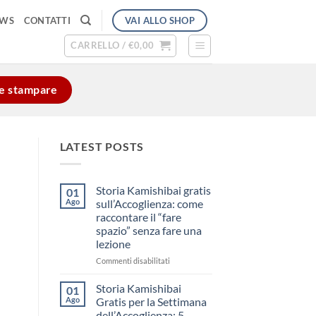
VAI ALLO SHOP
EWS
CONTATTI
CARRELLO /
€
0,00
e e stampare
LATEST POSTS
Storia Kamishibai gratis
01
Ago
sull’Accoglienza: come
raccontare il “fare
spazio” senza fare una
lezione
su
Commenti disabilitati
Storia
Kamishibai
Storia Kamishibai
01
gratis
Ago
Gratis per la Settimana
sull’Accoglienza:
dell’Accoglienza: 5