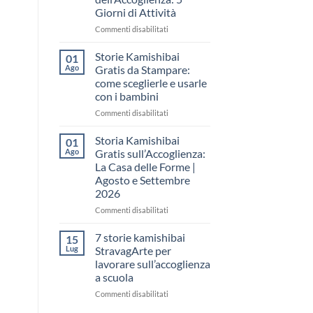
come
Giorni di Attività
raccontare
il
su
Commenti disabilitati
“fare
Storia
spazio”
Kamishibai
Storie Kamishibai
01
senza
Gratis
Ago
Gratis da Stampare:
fare
per
come sceglierle e usarle
una
la
con i bambini
lezione
Settimana
dell’Accoglienza:
su
Commenti disabilitati
5
Storie
Giorni
Kamishibai
Storia Kamishibai
01
di
Gratis
Ago
Gratis sull’Accoglienza:
Attività
da
La Casa delle Forme |
Stampare:
Agosto e Settembre
come
2026
sceglierle
e
su
Commenti disabilitati
usarle
Storia
con
Kamishibai
7 storie kamishibai
15
i
Gratis
Lug
StravagArte per
bambini
sull’Accoglienza:
lavorare sull’accoglienza
La
a scuola
Casa
delle
su
Commenti disabilitati
Forme
7