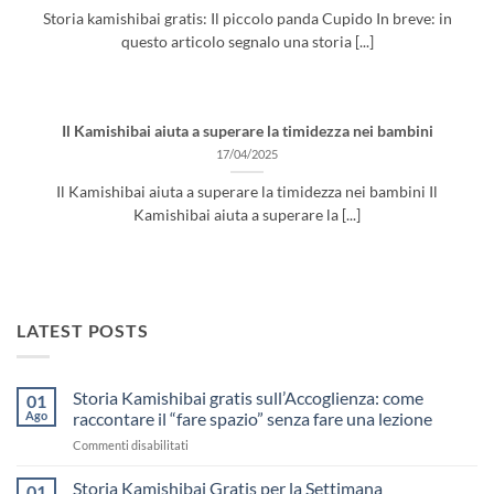
Storia kamishibai gratis: Il piccolo panda Cupido In breve: in
questo articolo segnalo una storia [...]
Il Kamishibai aiuta a superare la timidezza nei bambini
17/04/2025
Il Kamishibai aiuta a superare la timidezza nei bambini Il
Kamishibai aiuta a superare la [...]
LATEST POSTS
Storia Kamishibai gratis sull’Accoglienza: come
01
Ago
raccontare il “fare spazio” senza fare una lezione
su
Commenti disabilitati
Storia
Kamishibai
Storia Kamishibai Gratis per la Settimana
01