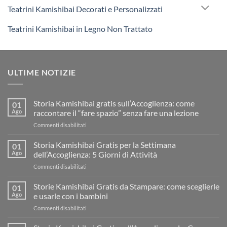
Teatrini Kamishibai Decorati e Personalizzati
Teatrini Kamishibai in Legno Non Trattato
ULTIME NOTIZIE
Storia Kamishibai gratis sull’Accoglienza: come
01
Ago
raccontare il “fare spazio” senza fare una lezione
su
Commenti disabilitati
Storia
Kamishibai
Storia Kamishibai Gratis per la Settimana
01
gratis
Ago
dell’Accoglienza: 5 Giorni di Attività
sull’Accoglienza:
su
Commenti disabilitati
come
Storia
raccontare
Kamishibai
Storie Kamishibai Gratis da Stampare: come sceglierle
il
01
Gratis
“fare
Ago
e usarle con i bambini
per
spazio”
su
Commenti disabilitati
la
senza
Storie
Settimana
fare
Kamishibai
dell’Accoglienza: