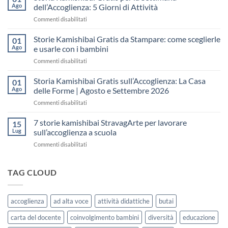
gratis
Ago
dell’Accoglienza: 5 Giorni di Attività
sull’Accoglienza:
su
Commenti disabilitati
come
Storia
raccontare
Kamishibai
Storie Kamishibai Gratis da Stampare: come sceglierle
il
01
Gratis
“fare
Ago
e usarle con i bambini
per
spazio”
su
Commenti disabilitati
la
senza
Storie
Settimana
fare
Kamishibai
Storia Kamishibai Gratis sull’Accoglienza: La Casa
dell’Accoglienza:
01
una
Gratis
5
Ago
delle Forme | Agosto e Settembre 2026
lezione
da
Giorni
su
Commenti disabilitati
Stampare:
di
Storia
come
Attività
Kamishibai
7 storie kamishibai StravagArte per lavorare
sceglierle
15
Gratis
e
Lug
sull’accoglienza a scuola
sull’Accoglienza:
usarle
su
Commenti disabilitati
La
con
7
Casa
i
storie
delle
bambini
kamishibai
TAG CLOUD
Forme
StravagArte
|
per
Agosto
lavorare
e
accoglienza
ad alta voce
attività didattiche
butai
sull’accoglienza
Settembre
a
2026
carta del docente
coinvolgimento bambini
diversità
educazione
scuola