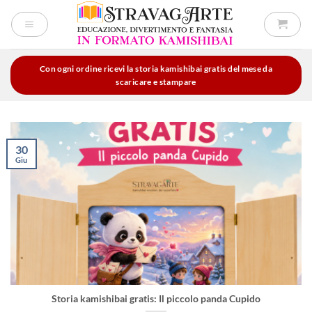
Salta
ai
contenuti
Con ogni ordine ricevi la storia kamishibai gratis del mese da
scaricare e stampare
30
Giu
Storia kamishibai gratis: Il piccolo panda Cupido