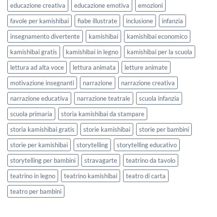
educazione creativa
educazione emotiva
emozioni
favole per kamishibai
fiabe illustrate
inclusione
infanzia
insegnamento divertente
kamishibai
kamishibai economico
kamishibai gratis
kamishibai in legno
kamishibai per la scuola
lettura ad alta voce
lettura animata
letture animate
motivazione insegnanti
narrazione
narrazione creativa
narrazione educativa
narrazione teatrale
scuola infanzia
scuola primaria
storia kamishibai da stampare
storia kamishibai gratis
storie kamishibai
storie per bambini
storie per kamishibai
storytelling
storytelling educativo
storytelling per bambini
stravagarte
teatrino da tavolo
teatrino in legno
teatrino kamishibai
teatro di carta
teatro per bambini