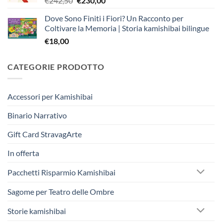
€
242,50
€
230,00
prezzo
prezzo
Dove Sono Finiti i Fiori? Un Racconto per
originale
attuale
Coltivare la Memoria | Storia kamishibai bilingue
era:
è:
€
18,00
€242,50.
€230,00.
CATEGORIE PRODOTTO
Accessori per Kamishibai
Binario Narrativo
Gift Card StravagArte
In offerta
Pacchetti Risparmio Kamishibai
Sagome per Teatro delle Ombre
Storie kamishibai