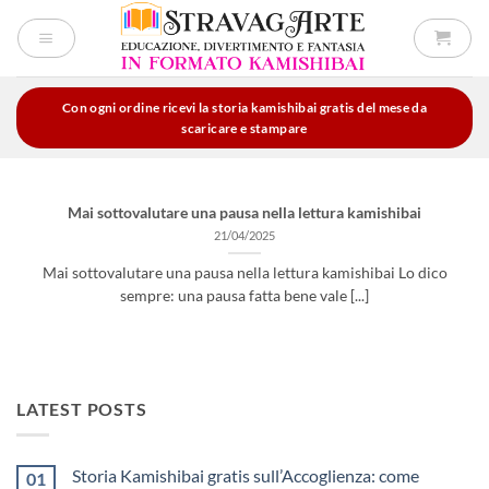
Salta
ai
contenuti
Con ogni ordine ricevi la storia kamishibai gratis del mese da
scaricare e stampare
Mai sottovalutare una pausa nella lettura kamishibai
21/04/2025
Mai sottovalutare una pausa nella lettura kamishibai Lo dico
sempre: una pausa fatta bene vale [...]
LATEST POSTS
Storia Kamishibai gratis sull’Accoglienza: come
01