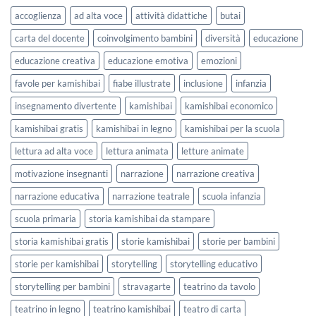
lavorare
e
accoglienza
ad alta voce
attività didattiche
butai
sull’accoglienza
Settembre
a
2026
carta del docente
coinvolgimento bambini
diversità
educazione
scuola
educazione creativa
educazione emotiva
emozioni
favole per kamishibai
fiabe illustrate
inclusione
infanzia
insegnamento divertente
kamishibai
kamishibai economico
kamishibai gratis
kamishibai in legno
kamishibai per la scuola
lettura ad alta voce
lettura animata
letture animate
motivazione insegnanti
narrazione
narrazione creativa
narrazione educativa
narrazione teatrale
scuola infanzia
scuola primaria
storia kamishibai da stampare
storia kamishibai gratis
storie kamishibai
storie per bambini
storie per kamishibai
storytelling
storytelling educativo
storytelling per bambini
stravagarte
teatrino da tavolo
teatrino in legno
teatrino kamishibai
teatro di carta