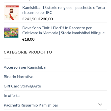
Kamishibai 13 storie religiose - pacchetto offerta
risparmio per IRC
Il
Il
€
242,50
€
230,00
prezzo
prezzo
Dove Sono Finiti i Fiori? Un Racconto per
originale
attuale
Coltivare la Memoria | Storia kamishibai bilingue
era:
è:
€
18,00
€242,50.
€230,00.
CATEGORIE PRODOTTO
Accessori per Kamishibai
Binario Narrativo
Gift Card StravagArte
In offerta
Pacchetti Risparmio Kamishibai