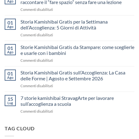
Ago
raccontare il “fare spazio” senza fare una lezione
su
Commenti disabilitati
Storia
Kamishibai
Storia Kamishibai Gratis per la Settimana
01
gratis
Ago
dell’Accoglienza: 5 Giorni di Attività
sull’Accoglienza:
su
Commenti disabilitati
come
Storia
raccontare
Kamishibai
Storie Kamishibai Gratis da Stampare: come sceglierle
il
01
Gratis
“fare
Ago
e usarle con i bambini
per
spazio”
su
Commenti disabilitati
la
senza
Storie
Settimana
fare
Kamishibai
Storia Kamishibai Gratis sull’Accoglienza: La Casa
dell’Accoglienza:
01
una
Gratis
5
Ago
delle Forme | Agosto e Settembre 2026
lezione
da
Giorni
su
Commenti disabilitati
Stampare:
di
Storia
come
Attività
Kamishibai
7 storie kamishibai StravagArte per lavorare
sceglierle
15
Gratis
e
Lug
sull’accoglienza a scuola
sull’Accoglienza:
usarle
su
Commenti disabilitati
La
con
7
Casa
i
storie
delle
bambini
kamishibai
TAG CLOUD
Forme
StravagArte
|
per
Agosto