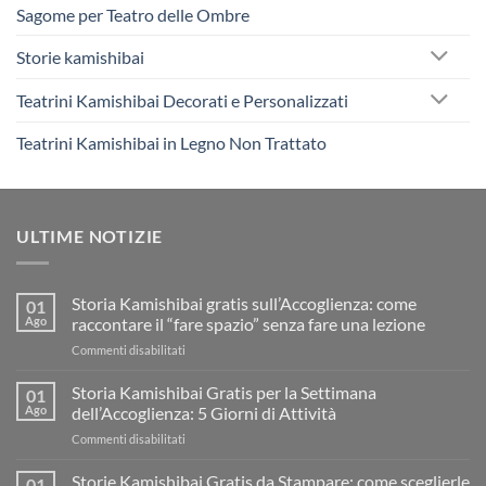
Sagome per Teatro delle Ombre
Storie kamishibai
Teatrini Kamishibai Decorati e Personalizzati
Teatrini Kamishibai in Legno Non Trattato
ULTIME NOTIZIE
Storia Kamishibai gratis sull’Accoglienza: come
01
Ago
raccontare il “fare spazio” senza fare una lezione
su
Commenti disabilitati
Storia
Kamishibai
Storia Kamishibai Gratis per la Settimana
01
gratis
Ago
dell’Accoglienza: 5 Giorni di Attività
sull’Accoglienza:
su
Commenti disabilitati
come
Storia
raccontare
Kamishibai
Storie Kamishibai Gratis da Stampare: come sceglierle
il
01