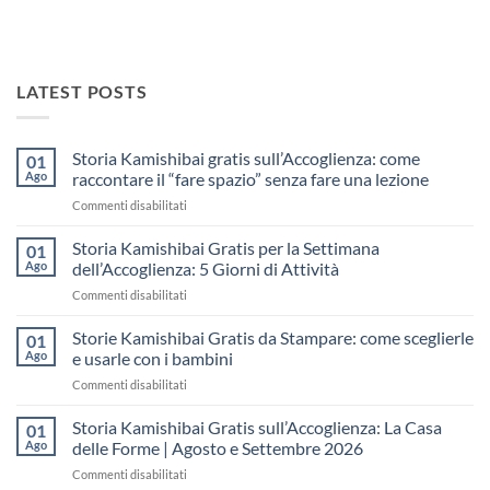
LATEST POSTS
Storia Kamishibai gratis sull’Accoglienza: come
01
Ago
raccontare il “fare spazio” senza fare una lezione
su
Commenti disabilitati
Storia
Kamishibai
Storia Kamishibai Gratis per la Settimana
01
gratis
Ago
dell’Accoglienza: 5 Giorni di Attività
sull’Accoglienza:
su
Commenti disabilitati
come
Storia
raccontare
Kamishibai
Storie Kamishibai Gratis da Stampare: come sceglierle
il
01
Gratis
“fare
Ago
e usarle con i bambini
per
spazio”
su
Commenti disabilitati
la
senza
Storie
Settimana
fare
Kamishibai
Storia Kamishibai Gratis sull’Accoglienza: La Casa
dell’Accoglienza:
01
una
Gratis
5
Ago
delle Forme | Agosto e Settembre 2026
lezione
da
Giorni
su
Commenti disabilitati
Stampare:
di