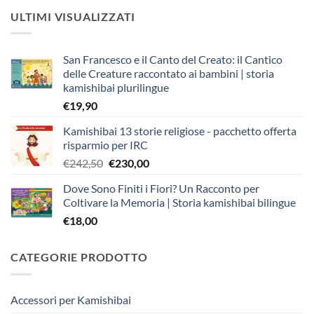
ULTIMI VISUALIZZATI
San Francesco e il Canto del Creato: il Cantico
delle Creature raccontato ai bambini | storia
kamishibai plurilingue
€
19,90
Kamishibai 13 storie religiose - pacchetto offerta
risparmio per IRC
Il
Il
€
242,50
€
230,00
prezzo
prezzo
Dove Sono Finiti i Fiori? Un Racconto per
originale
attuale
Coltivare la Memoria | Storia kamishibai bilingue
era:
è:
€
18,00
€242,50.
€230,00.
CATEGORIE PRODOTTO
Accessori per Kamishibai