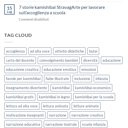
Storia
come
Attività
Kamishibai
7 storie kamishibai StravagArte per lavorare
sceglierle
15
Gratis
e
Lug
sull’accoglienza a scuola
sull’Accoglienza:
usarle
su
Commenti disabilitati
La
con
7
Casa
i
storie
delle
bambini
kamishibai
TAG CLOUD
Forme
StravagArte
|
per
Agosto
lavorare
e
accoglienza
ad alta voce
attività didattiche
butai
sull’accoglienza
Settembre
a
2026
carta del docente
coinvolgimento bambini
diversità
educazione
scuola
educazione creativa
educazione emotiva
emozioni
favole per kamishibai
fiabe illustrate
inclusione
infanzia
insegnamento divertente
kamishibai
kamishibai economico
kamishibai gratis
kamishibai in legno
kamishibai per la scuola
lettura ad alta voce
lettura animata
letture animate
motivazione insegnanti
narrazione
narrazione creativa
narrazione educativa
narrazione teatrale
scuola infanzia