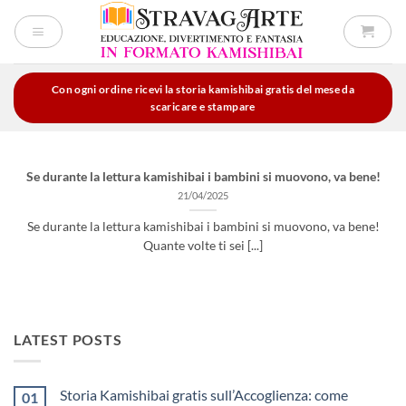
Salta
ai
contenuti
Con ogni ordine ricevi la storia kamishibai gratis del mese da
scaricare e stampare
Se durante la lettura kamishibai i bambini si muovono, va bene!
21/04/2025
Se durante la lettura kamishibai i bambini si muovono, va bene!
Quante volte ti sei [...]
LATEST POSTS
Storia Kamishibai gratis sull’Accoglienza: come
01