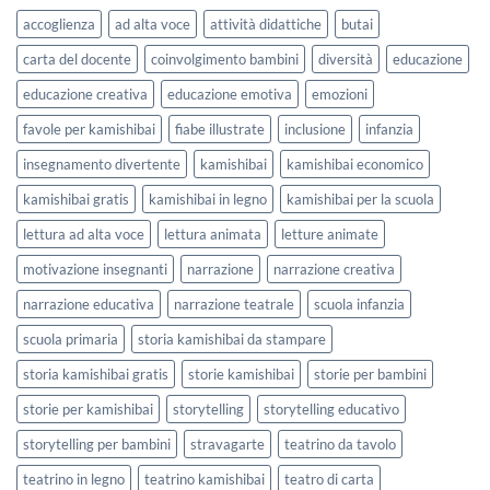
lavorare
e
accoglienza
ad alta voce
attività didattiche
butai
sull’accoglienza
Settembre
a
2026
carta del docente
coinvolgimento bambini
diversità
educazione
scuola
educazione creativa
educazione emotiva
emozioni
favole per kamishibai
fiabe illustrate
inclusione
infanzia
insegnamento divertente
kamishibai
kamishibai economico
kamishibai gratis
kamishibai in legno
kamishibai per la scuola
lettura ad alta voce
lettura animata
letture animate
motivazione insegnanti
narrazione
narrazione creativa
narrazione educativa
narrazione teatrale
scuola infanzia
scuola primaria
storia kamishibai da stampare
storia kamishibai gratis
storie kamishibai
storie per bambini
storie per kamishibai
storytelling
storytelling educativo
storytelling per bambini
stravagarte
teatrino da tavolo
teatrino in legno
teatrino kamishibai
teatro di carta