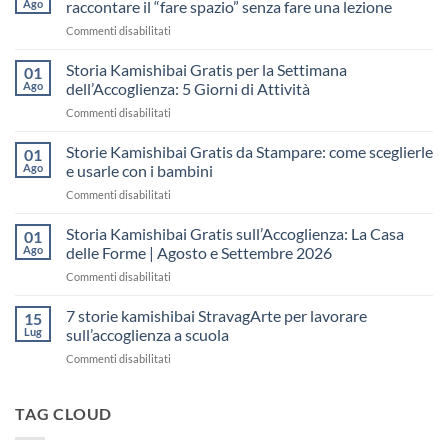
Ago
raccontare il “fare spazio” senza fare una lezione
su
Commenti disabilitati
Storia
Kamishibai
Storia Kamishibai Gratis per la Settimana
01
gratis
Ago
dell’Accoglienza: 5 Giorni di Attività
sull’Accoglienza:
su
Commenti disabilitati
come
Storia
raccontare
Kamishibai
Storie Kamishibai Gratis da Stampare: come sceglierle
il
01
Gratis
“fare
Ago
e usarle con i bambini
per
spazio”
su
Commenti disabilitati
la
senza
Storie
Settimana
fare
Kamishibai
Storia Kamishibai Gratis sull’Accoglienza: La Casa
dell’Accoglienza:
01
una
Gratis
5
Ago
delle Forme | Agosto e Settembre 2026
lezione
da
Giorni
su
Commenti disabilitati
Stampare:
di
Storia
come
Attività
Kamishibai
7 storie kamishibai StravagArte per lavorare
sceglierle
15
Gratis
e
Lug
sull’accoglienza a scuola
sull’Accoglienza:
usarle
su
Commenti disabilitati
La
con
7
Casa
i
storie
delle
bambini
kamishibai
TAG CLOUD
Forme
StravagArte
|
per
Agosto