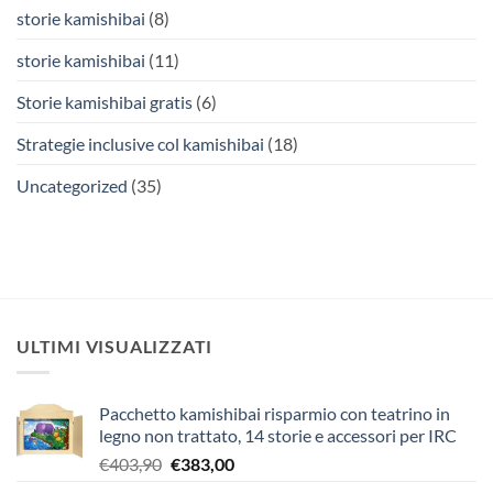
storie kamishibai
(8)
storie kamishibai
(11)
Storie kamishibai gratis
(6)
Strategie inclusive col kamishibai
(18)
Uncategorized
(35)
ULTIMI VISUALIZZATI
Pacchetto kamishibai risparmio con teatrino in
legno non trattato, 14 storie e accessori per IRC
Il
Il
€
403,90
€
383,00
prezzo
prezzo