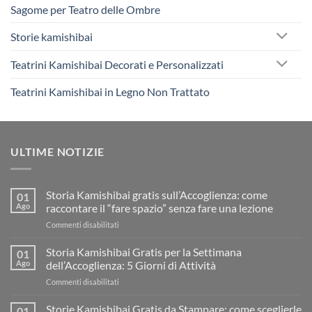
Sagome per Teatro delle Ombre
Storie kamishibai
Teatrini Kamishibai Decorati e Personalizzati
Teatrini Kamishibai in Legno Non Trattato
ULTIME NOTIZIE
Storia Kamishibai gratis sull’Accoglienza: come
01
Ago
raccontare il “fare spazio” senza fare una lezione
su
Commenti disabilitati
Storia
Kamishibai
Storia Kamishibai Gratis per la Settimana
01
gratis
Ago
dell’Accoglienza: 5 Giorni di Attività
sull’Accoglienza:
su
Commenti disabilitati
come
Storia
raccontare
Kamishibai
Storie Kamishibai Gratis da Stampare: come sceglierle
il
01