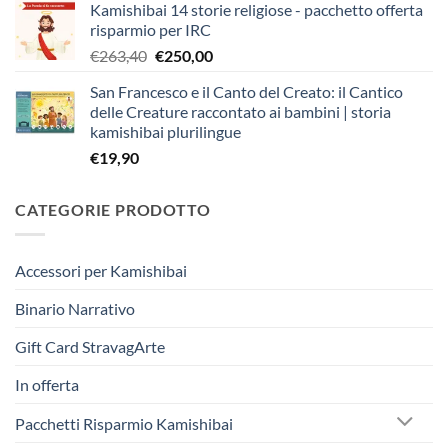
Kamishibai 14 storie religiose - pacchetto offerta
originale
attuale
risparmio per IRC
era:
è:
Il
Il
€
263,40
€
250,00
€403,90.
€383,00.
prezzo
prezzo
San Francesco e il Canto del Creato: il Cantico
originale
attuale
delle Creature raccontato ai bambini | storia
era:
è:
kamishibai plurilingue
€263,40.
€250,00.
€
19,90
CATEGORIE PRODOTTO
Accessori per Kamishibai
Binario Narrativo
Gift Card StravagArte
In offerta
Pacchetti Risparmio Kamishibai