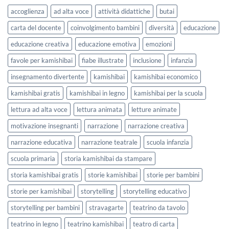
lavorare
e
accoglienza
ad alta voce
attività didattiche
butai
sull’accoglienza
Settembre
a
2026
carta del docente
coinvolgimento bambini
diversità
educazione
scuola
educazione creativa
educazione emotiva
emozioni
favole per kamishibai
fiabe illustrate
inclusione
infanzia
insegnamento divertente
kamishibai
kamishibai economico
kamishibai gratis
kamishibai in legno
kamishibai per la scuola
lettura ad alta voce
lettura animata
letture animate
motivazione insegnanti
narrazione
narrazione creativa
narrazione educativa
narrazione teatrale
scuola infanzia
scuola primaria
storia kamishibai da stampare
storia kamishibai gratis
storie kamishibai
storie per bambini
storie per kamishibai
storytelling
storytelling educativo
storytelling per bambini
stravagarte
teatrino da tavolo
teatrino in legno
teatrino kamishibai
teatro di carta