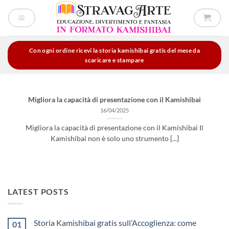
Salta
ai
contenuti
Con ogni ordine ricevi la storia kamishibai gratis del mese da
scaricare e stampare
Migliora la capacità di presentazione con il Kamishibai
16/04/2025
Migliora la capacità di presentazione con il Kamishibai Il
Kamishibai non è solo uno strumento [...]
LATEST POSTS
Storia Kamishibai gratis sull’Accoglienza: come
01