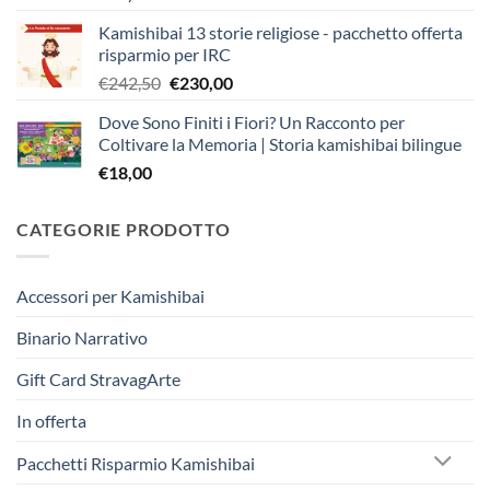
Kamishibai 13 storie religiose - pacchetto offerta
risparmio per IRC
Il
Il
€
242,50
€
230,00
prezzo
prezzo
Dove Sono Finiti i Fiori? Un Racconto per
originale
attuale
Coltivare la Memoria | Storia kamishibai bilingue
era:
è:
€
18,00
€242,50.
€230,00.
CATEGORIE PRODOTTO
Accessori per Kamishibai
Binario Narrativo
Gift Card StravagArte
In offerta
Pacchetti Risparmio Kamishibai