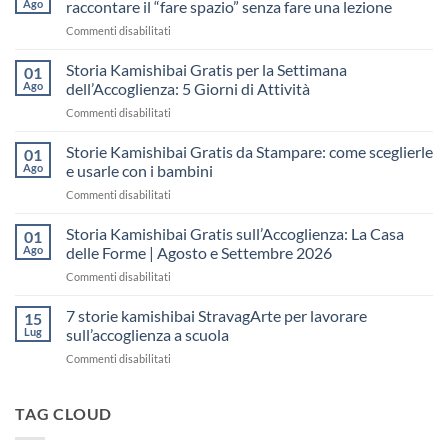
Ago
raccontare il “fare spazio” senza fare una lezione
su
Commenti disabilitati
Storia
Kamishibai
Storia Kamishibai Gratis per la Settimana
01
gratis
Ago
dell’Accoglienza: 5 Giorni di Attività
sull’Accoglienza:
su
Commenti disabilitati
come
Storia
raccontare
Kamishibai
Storie Kamishibai Gratis da Stampare: come sceglierle
il
01
Gratis
“fare
Ago
e usarle con i bambini
per
spazio”
su
Commenti disabilitati
la
senza
Storie
Settimana
fare
Kamishibai
Storia Kamishibai Gratis sull’Accoglienza: La Casa
dell’Accoglienza:
01
una
Gratis
5
Ago
delle Forme | Agosto e Settembre 2026
lezione
da
Giorni
su
Commenti disabilitati
Stampare:
di
Storia
come
Attività
Kamishibai
7 storie kamishibai StravagArte per lavorare
sceglierle
15
Gratis
e
Lug
sull’accoglienza a scuola
sull’Accoglienza:
usarle
su
Commenti disabilitati
La
con
7
Casa
i
storie
delle
bambini
kamishibai
TAG CLOUD
Forme
StravagArte
|
per
Agosto