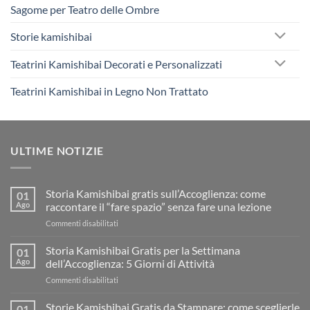
Sagome per Teatro delle Ombre
Storie kamishibai
Teatrini Kamishibai Decorati e Personalizzati
Teatrini Kamishibai in Legno Non Trattato
ULTIME NOTIZIE
Storia Kamishibai gratis sull’Accoglienza: come
01
Ago
raccontare il “fare spazio” senza fare una lezione
su
Commenti disabilitati
Storia
Kamishibai
Storia Kamishibai Gratis per la Settimana
01
gratis
Ago
dell’Accoglienza: 5 Giorni di Attività
sull’Accoglienza:
su
Commenti disabilitati
come
Storia
raccontare
Kamishibai
Storie Kamishibai Gratis da Stampare: come sceglierle
il
01