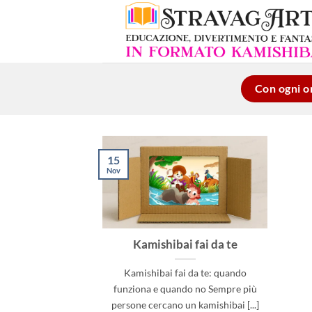
Salta
ai
contenuti
Con ogni or
15
Nov
Kamishibai fai da te
Kamishibai fai da te: quando
funziona e quando no Sempre più
persone cercano un kamishibai [...]