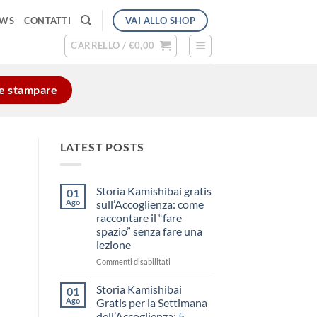
VAI ALLO SHOP
EWS
CONTATTI
CARRELLO /
€
0,00
e e stampare
LATEST POSTS
Storia Kamishibai gratis
01
Ago
sull’Accoglienza: come
raccontare il “fare
spazio” senza fare una
lezione
su
Commenti disabilitati
Storia
Kamishibai
Storia Kamishibai
01
gratis
Ago
Gratis per la Settimana
sull’Accoglienza:
dell’Accoglienza: 5