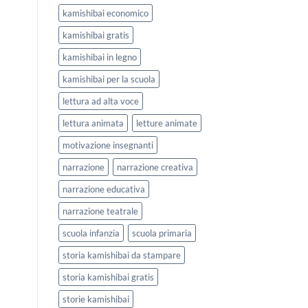
kamishibai economico
kamishibai gratis
kamishibai in legno
kamishibai per la scuola
lettura ad alta voce
lettura animata
letture animate
motivazione insegnanti
narrazione
narrazione creativa
narrazione educativa
narrazione teatrale
scuola infanzia
scuola primaria
storia kamishibai da stampare
storia kamishibai gratis
storie kamishibai