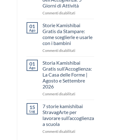
come
Giorni di Attività
raccontare
il
su
Commenti disabilitati
“fare
Storia
spazio”
Kamishibai
Storie Kamishibai
01
senza
Gratis
Ago
Gratis da Stampare:
fare
per
come sceglierle e usarle
una
la
con i bambini
lezione
Settimana
dell’Accoglienza:
su
Commenti disabilitati
5
Storie
Giorni
Kamishibai
Storia Kamishibai
01
di
Gratis
Ago
Gratis sull’Accoglienza:
Attività
da
La Casa delle Forme |
Stampare:
Agosto e Settembre
come
2026
sceglierle
e
su
Commenti disabilitati
usarle
Storia
con
Kamishibai
7 storie kamishibai
15
i
Gratis
Lug
StravagArte per
bambini
sull’Accoglienza:
lavorare sull’accoglienza
La
a scuola
Casa
delle
su
Commenti disabilitati
Forme
7