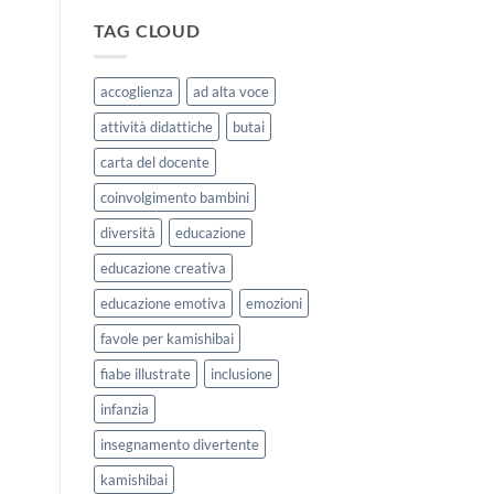
|
storie
Agosto
kamishibai
TAG CLOUD
e
StravagArte
Settembre
per
2026
lavorare
accoglienza
ad alta voce
sull’accoglienza
a
attività didattiche
butai
scuola
carta del docente
coinvolgimento bambini
diversità
educazione
educazione creativa
educazione emotiva
emozioni
favole per kamishibai
fiabe illustrate
inclusione
infanzia
insegnamento divertente
kamishibai