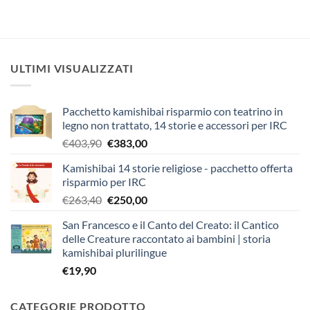
ULTIMI VISUALIZZATI
Pacchetto kamishibai risparmio con teatrino in
legno non trattato, 14 storie e accessori per IRC
Il
Il
€
403,90
€
383,00
prezzo
prezzo
Kamishibai 14 storie religiose - pacchetto offerta
originale
attuale
risparmio per IRC
era:
è:
Il
Il
€
263,40
€
250,00
€403,90.
€383,00.
prezzo
prezzo
San Francesco e il Canto del Creato: il Cantico
originale
attuale
delle Creature raccontato ai bambini | storia
era:
è:
kamishibai plurilingue
€263,40.
€250,00.
€
19,90
CATEGORIE PRODOTTO