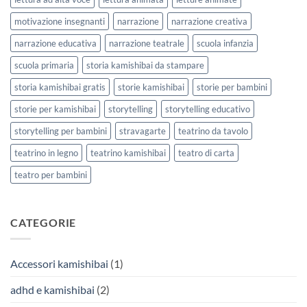
motivazione insegnanti
narrazione
narrazione creativa
narrazione educativa
narrazione teatrale
scuola infanzia
scuola primaria
storia kamishibai da stampare
storia kamishibai gratis
storie kamishibai
storie per bambini
storie per kamishibai
storytelling
storytelling educativo
storytelling per bambini
stravagarte
teatrino da tavolo
teatrino in legno
teatrino kamishibai
teatro di carta
teatro per bambini
CATEGORIE
Accessori kamishibai
(1)
adhd e kamishibai
(2)