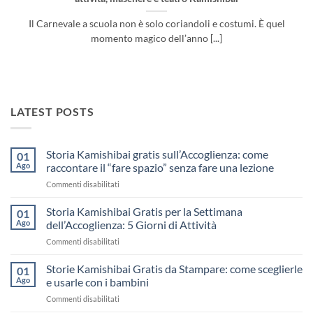
Il Carnevale a scuola non è solo coriandoli e costumi. È quel
momento magico dell’anno [...]
LATEST POSTS
Storia Kamishibai gratis sull’Accoglienza: come
01
Ago
raccontare il “fare spazio” senza fare una lezione
su
Commenti disabilitati
Storia
Kamishibai
Storia Kamishibai Gratis per la Settimana
01
gratis
Ago
dell’Accoglienza: 5 Giorni di Attività
sull’Accoglienza:
su
Commenti disabilitati
come
Storia
raccontare
Kamishibai
Storie Kamishibai Gratis da Stampare: come sceglierle
il
01
Gratis
“fare
Ago
e usarle con i bambini
per
spazio”
su
Commenti disabilitati
la
senza
Storie
Settimana