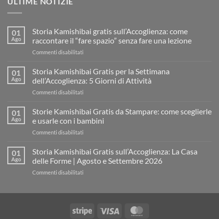
ULTIME NOTIZIE
Storia Kamishibai gratis sull’Accoglienza: come
01
Ago
raccontare il “fare spazio” senza fare una lezione
su
Commenti disabilitati
Storia
Kamishibai
Storia Kamishibai Gratis per la Settimana
01
gratis
Ago
dell’Accoglienza: 5 Giorni di Attività
sull’Accoglienza:
su
Commenti disabilitati
come
Storia
raccontare
Kamishibai
Storie Kamishibai Gratis da Stampare: come sceglierle
il
01
Gratis
“fare
Ago
e usarle con i bambini
per
spazio”
su
Commenti disabilitati
la
senza
Storie
Settimana
fare
Kamishibai
Storia Kamishibai Gratis sull’Accoglienza: La Casa
dell’Accoglienza:
01
una
Gratis
5
Ago
delle Forme | Agosto e Settembre 2026
lezione
da
Giorni
su
Commenti disabilitati
Stampare:
di
Storia
come
Attività
Kamishibai
sceglierle
Gratis
e
sull’Accoglienza:
usarle
Stripe
Visa
MasterCard
La
con