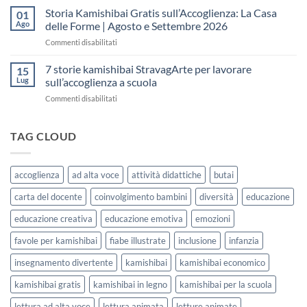
fare
Kamishibai
Storia Kamishibai Gratis sull’Accoglienza: La Casa
dell’Accoglienza:
01
una
Gratis
5
Ago
delle Forme | Agosto e Settembre 2026
lezione
da
Giorni
su
Commenti disabilitati
Stampare:
di
Storia
come
Attività
Kamishibai
7 storie kamishibai StravagArte per lavorare
sceglierle
15
Gratis
e
Lug
sull’accoglienza a scuola
sull’Accoglienza:
usarle
su
Commenti disabilitati
La
con
7
Casa
i
storie
delle
bambini
kamishibai
TAG CLOUD
Forme
StravagArte
|
per
Agosto
lavorare
e
accoglienza
ad alta voce
attività didattiche
butai
sull’accoglienza
Settembre
a
2026
carta del docente
coinvolgimento bambini
diversità
educazione
scuola
educazione creativa
educazione emotiva
emozioni
favole per kamishibai
fiabe illustrate
inclusione
infanzia
insegnamento divertente
kamishibai
kamishibai economico
kamishibai gratis
kamishibai in legno
kamishibai per la scuola
lettura ad alta voce
lettura animata
letture animate