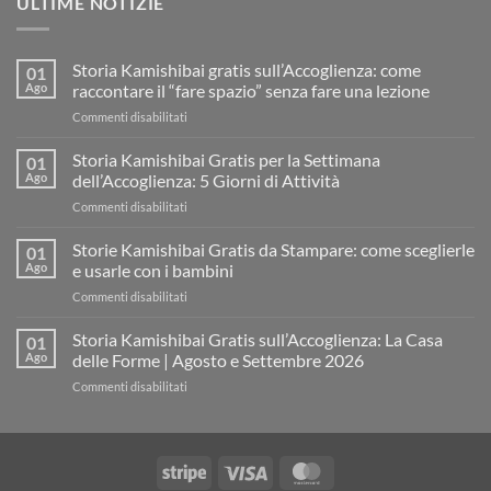
ULTIME NOTIZIE
Storia Kamishibai gratis sull’Accoglienza: come
01
Ago
raccontare il “fare spazio” senza fare una lezione
su
Commenti disabilitati
Storia
Kamishibai
Storia Kamishibai Gratis per la Settimana
01
gratis
Ago
dell’Accoglienza: 5 Giorni di Attività
sull’Accoglienza:
su
Commenti disabilitati
come
Storia
raccontare
Kamishibai
Storie Kamishibai Gratis da Stampare: come sceglierle
il
01
Gratis
“fare
Ago
e usarle con i bambini
per
spazio”
su
Commenti disabilitati
la
senza
Storie
Settimana
fare
Kamishibai
Storia Kamishibai Gratis sull’Accoglienza: La Casa
dell’Accoglienza:
01
una
Gratis
5
Ago
delle Forme | Agosto e Settembre 2026
lezione
da
Giorni
su
Commenti disabilitati
Stampare:
di
Storia
come
Attività
Kamishibai
sceglierle
Gratis
e
sull’Accoglienza:
usarle
Stripe
Visa
MasterCard
La
con