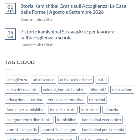
fare
Kamishibai
Storia Kamishibai Gratis sull’Accoglienza: La Casa
dell’Accoglienza:
01
una
Gratis
5
Ago
delle Forme | Agosto e Settembre 2026
lezione
da
Giorni
su
Commenti disabilitati
Stampare:
di
Storia
come
Attività
Kamishibai
7 storie kamishibai StravagArte per lavorare
sceglierle
15
Gratis
e
Lug
sull’accoglienza a scuola
sull’Accoglienza:
usarle
su
Commenti disabilitati
La
con
7
Casa
i
storie
delle
bambini
kamishibai
TAG CLOUD
Forme
StravagArte
|
per
Agosto
lavorare
e
accoglienza
ad alta voce
attività didattiche
butai
sull’accoglienza
Settembre
a
2026
carta del docente
coinvolgimento bambini
diversità
educazione
scuola
educazione creativa
educazione emotiva
emozioni
favole per kamishibai
fiabe illustrate
inclusione
infanzia
insegnamento divertente
kamishibai
kamishibai economico
kamishibai gratis
kamishibai in legno
kamishibai per la scuola
lettura ad alta voce
lettura animata
letture animate