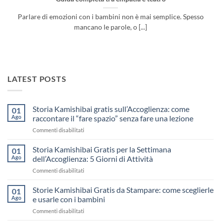
Parlare di emozioni con i bambini non è mai semplice. Spesso
mancano le parole, o [...]
LATEST POSTS
Storia Kamishibai gratis sull’Accoglienza: come
01
Ago
raccontare il “fare spazio” senza fare una lezione
su
Commenti disabilitati
Storia
Kamishibai
Storia Kamishibai Gratis per la Settimana
01
gratis
Ago
dell’Accoglienza: 5 Giorni di Attività
sull’Accoglienza:
su
Commenti disabilitati
come
Storia
raccontare
Kamishibai
Storie Kamishibai Gratis da Stampare: come sceglierle
il
01
Gratis
“fare
Ago
e usarle con i bambini
per
spazio”
su
Commenti disabilitati
la
senza
Storie
Settimana