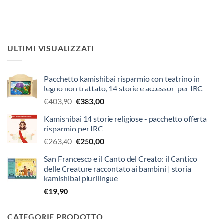
ULTIMI VISUALIZZATI
Pacchetto kamishibai risparmio con teatrino in
legno non trattato, 14 storie e accessori per IRC
Il
Il
€
403,90
€
383,00
prezzo
prezzo
Kamishibai 14 storie religiose - pacchetto offerta
originale
attuale
risparmio per IRC
era:
è:
Il
Il
€
263,40
€
250,00
€403,90.
€383,00.
prezzo
prezzo
San Francesco e il Canto del Creato: il Cantico
originale
attuale
delle Creature raccontato ai bambini | storia
era:
è:
kamishibai plurilingue
€263,40.
€250,00.
€
19,90
CATEGORIE PRODOTTO