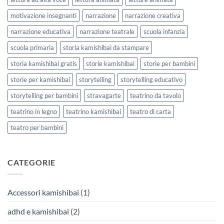
motivazione insegnanti
narrazione
narrazione creativa
narrazione educativa
narrazione teatrale
scuola infanzia
scuola primaria
storia kamishibai da stampare
storia kamishibai gratis
storie kamishibai
storie per bambini
storie per kamishibai
storytelling
storytelling educativo
storytelling per bambini
stravagarte
teatrino da tavolo
teatrino in legno
teatrino kamishibai
teatro di carta
teatro per bambini
CATEGORIE
Accessori kamishibai
(1)
adhd e kamishibai
(2)