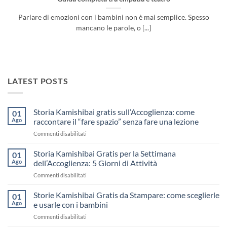
Parlare di emozioni con i bambini non è mai semplice. Spesso
mancano le parole, o [...]
LATEST POSTS
Storia Kamishibai gratis sull’Accoglienza: come
01
Ago
raccontare il “fare spazio” senza fare una lezione
su
Commenti disabilitati
Storia
Kamishibai
Storia Kamishibai Gratis per la Settimana
01
gratis
Ago
dell’Accoglienza: 5 Giorni di Attività
sull’Accoglienza:
su
Commenti disabilitati
come
Storia
raccontare
Kamishibai
Storie Kamishibai Gratis da Stampare: come sceglierle
il
01
Gratis
“fare
Ago
e usarle con i bambini
per
spazio”
su
Commenti disabilitati
la
senza
Storie
Settimana