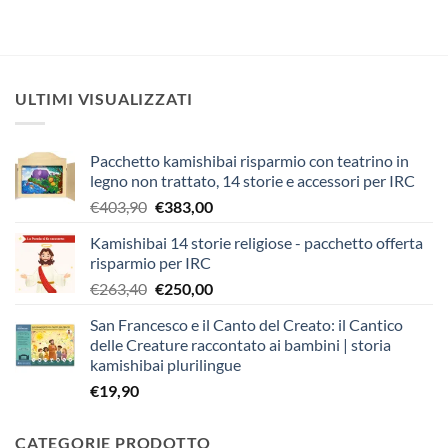
ULTIMI VISUALIZZATI
Pacchetto kamishibai risparmio con teatrino in
legno non trattato, 14 storie e accessori per IRC
Il
Il
€
403,90
€
383,00
prezzo
prezzo
Kamishibai 14 storie religiose - pacchetto offerta
originale
attuale
risparmio per IRC
era:
è:
Il
Il
€
263,40
€
250,00
€403,90.
€383,00.
prezzo
prezzo
San Francesco e il Canto del Creato: il Cantico
originale
attuale
delle Creature raccontato ai bambini | storia
era:
è:
kamishibai plurilingue
€263,40.
€250,00.
€
19,90
CATEGORIE PRODOTTO