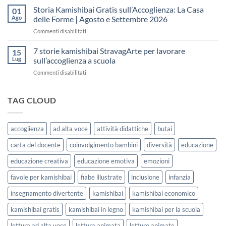
fare
Kamishibai
Storia Kamishibai Gratis sull’Accoglienza: La Casa
dell’Accoglienza:
01
una
Gratis
5
Ago
delle Forme | Agosto e Settembre 2026
lezione
da
Giorni
su
Commenti disabilitati
Stampare:
di
Storia
come
Attività
Kamishibai
7 storie kamishibai StravagArte per lavorare
sceglierle
15
Gratis
e
Lug
sull’accoglienza a scuola
sull’Accoglienza:
usarle
su
Commenti disabilitati
La
con
7
Casa
i
storie
delle
bambini
kamishibai
TAG CLOUD
Forme
StravagArte
|
per
Agosto
lavorare
e
accoglienza
ad alta voce
attività didattiche
butai
sull’accoglienza
Settembre
a
2026
carta del docente
coinvolgimento bambini
diversità
educazione
scuola
educazione creativa
educazione emotiva
emozioni
favole per kamishibai
fiabe illustrate
inclusione
infanzia
insegnamento divertente
kamishibai
kamishibai economico
kamishibai gratis
kamishibai in legno
kamishibai per la scuola
lettura ad alta voce
lettura animata
letture animate