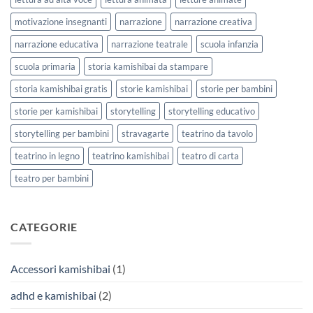
motivazione insegnanti
narrazione
narrazione creativa
narrazione educativa
narrazione teatrale
scuola infanzia
scuola primaria
storia kamishibai da stampare
storia kamishibai gratis
storie kamishibai
storie per bambini
storie per kamishibai
storytelling
storytelling educativo
storytelling per bambini
stravagarte
teatrino da tavolo
teatrino in legno
teatrino kamishibai
teatro di carta
teatro per bambini
CATEGORIE
Accessori kamishibai
(1)
adhd e kamishibai
(2)