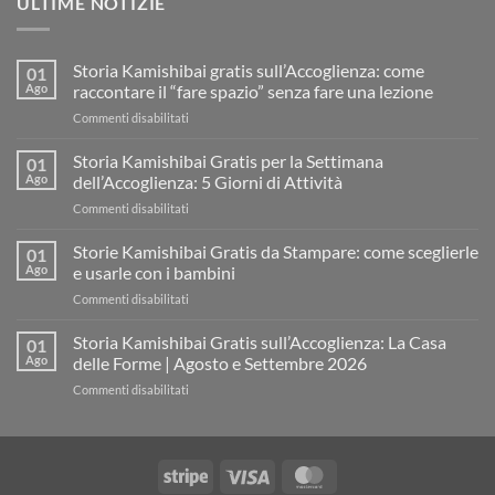
ULTIME NOTIZIE
Storia Kamishibai gratis sull’Accoglienza: come
01
Ago
raccontare il “fare spazio” senza fare una lezione
su
Commenti disabilitati
Storia
Kamishibai
Storia Kamishibai Gratis per la Settimana
01
gratis
Ago
dell’Accoglienza: 5 Giorni di Attività
sull’Accoglienza:
su
Commenti disabilitati
come
Storia
raccontare
Kamishibai
Storie Kamishibai Gratis da Stampare: come sceglierle
il
01
Gratis
“fare
Ago
e usarle con i bambini
per
spazio”
su
Commenti disabilitati
la
senza
Storie
Settimana
fare
Kamishibai
Storia Kamishibai Gratis sull’Accoglienza: La Casa
dell’Accoglienza:
01
una
Gratis
5
Ago
delle Forme | Agosto e Settembre 2026
lezione
da
Giorni
su
Commenti disabilitati
Stampare:
di
Storia
come
Attività
Kamishibai
sceglierle
Gratis
e
sull’Accoglienza:
usarle
Stripe
Visa
MasterCard
La
con