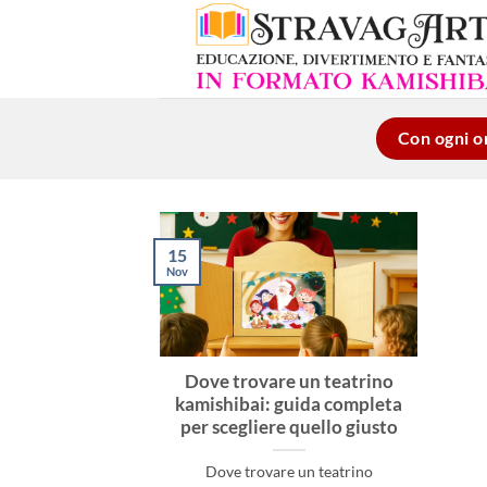
Salta
ai
contenuti
Con ogni or
15
Nov
Dove trovare un teatrino
kamishibai: guida completa
per scegliere quello giusto
Dove trovare un teatrino