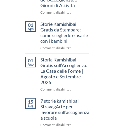
come
Giorni di Attività
raccontare
il
su
Commenti disabilitati
“fare
Storia
spazio”
Kamishibai
Storie Kamishibai
01
senza
Gratis
Ago
Gratis da Stampare:
fare
per
come sceglierle e usarle
una
la
con i bambini
lezione
Settimana
dell’Accoglienza:
su
Commenti disabilitati
5
Storie
Giorni
Kamishibai
Storia Kamishibai
01
di
Gratis
Ago
Gratis sull’Accoglienza:
Attività
da
La Casa delle Forme |
Stampare:
Agosto e Settembre
come
2026
sceglierle
e
su
Commenti disabilitati
usarle
Storia
con
Kamishibai
7 storie kamishibai
15
i
Gratis
Lug
StravagArte per
bambini
sull’Accoglienza:
lavorare sull’accoglienza
La
a scuola
Casa
delle
su
Commenti disabilitati
Forme
7