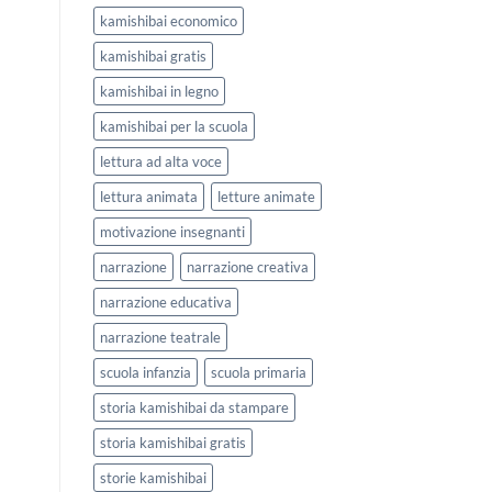
kamishibai economico
kamishibai gratis
kamishibai in legno
kamishibai per la scuola
lettura ad alta voce
lettura animata
letture animate
motivazione insegnanti
narrazione
narrazione creativa
narrazione educativa
narrazione teatrale
scuola infanzia
scuola primaria
storia kamishibai da stampare
storia kamishibai gratis
storie kamishibai