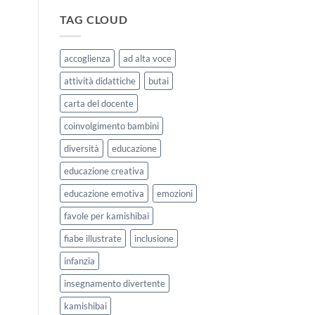
|
storie
Agosto
kamishibai
TAG CLOUD
e
StravagArte
Settembre
per
2026
lavorare
accoglienza
ad alta voce
sull’accoglienza
a
attività didattiche
butai
scuola
carta del docente
coinvolgimento bambini
diversità
educazione
educazione creativa
educazione emotiva
emozioni
favole per kamishibai
fiabe illustrate
inclusione
infanzia
insegnamento divertente
kamishibai