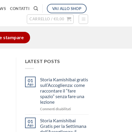
VAI ALLO SHOP
EWS
CONTATTI
CARRELLO /
€
0,00
e e stampare
LATEST POSTS
Storia Kamishibai gratis
01
Ago
sull’Accoglienza: come
raccontare il “fare
spazio” senza fare una
lezione
su
Commenti disabilitati
Storia
Kamishibai
Storia Kamishibai
01
gratis
Ago
Gratis per la Settimana
sull’Accoglienza:
dell’Accoglienza: 5