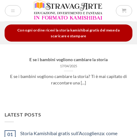
Salta
ai
contenuti
Con ogni ordine ricevi la storia kamishibai gratis del mese da
scaricare e stampare
E se i bambini vogliono cambiare la storia
17/04/2025
E se i bambini vogliono cambiare la storia? Ti è mai capitato di
raccontare una [...]
LATEST POSTS
Storia Kamishibai gratis sull’Accoglienza: come
01