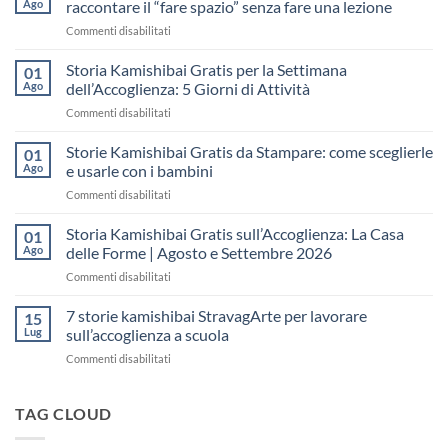
Ago
raccontare il “fare spazio” senza fare una lezione
su
Commenti disabilitati
Storia
Kamishibai
Storia Kamishibai Gratis per la Settimana
01
gratis
Ago
dell’Accoglienza: 5 Giorni di Attività
sull’Accoglienza:
su
Commenti disabilitati
come
Storia
raccontare
Kamishibai
Storie Kamishibai Gratis da Stampare: come sceglierle
il
01
Gratis
“fare
Ago
e usarle con i bambini
per
spazio”
su
Commenti disabilitati
la
senza
Storie
Settimana
fare
Kamishibai
Storia Kamishibai Gratis sull’Accoglienza: La Casa
dell’Accoglienza:
01
una
Gratis
5
Ago
delle Forme | Agosto e Settembre 2026
lezione
da
Giorni
su
Commenti disabilitati
Stampare:
di
Storia
come
Attività
Kamishibai
7 storie kamishibai StravagArte per lavorare
sceglierle
15
Gratis
e
Lug
sull’accoglienza a scuola
sull’Accoglienza:
usarle
su
Commenti disabilitati
La
con
7
Casa
i
storie
delle
bambini
kamishibai
TAG CLOUD
Forme
StravagArte
|
per
Agosto