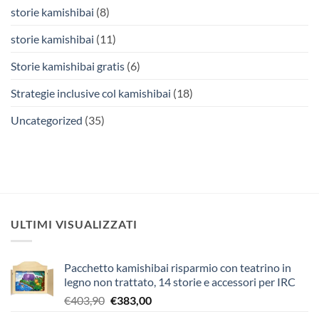
storie kamishibai
(8)
storie kamishibai
(11)
Storie kamishibai gratis
(6)
Strategie inclusive col kamishibai
(18)
Uncategorized
(35)
ULTIMI VISUALIZZATI
Pacchetto kamishibai risparmio con teatrino in
legno non trattato, 14 storie e accessori per IRC
Il
Il
€
403,90
€
383,00
prezzo
prezzo