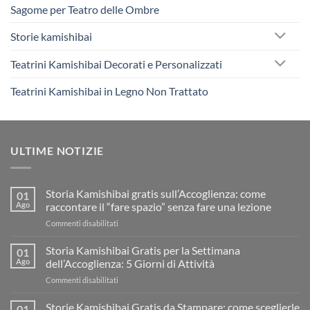
Sagome per Teatro delle Ombre
Storie kamishibai
Teatrini Kamishibai Decorati e Personalizzati
Teatrini Kamishibai in Legno Non Trattato
ULTIME NOTIZIE
Storia Kamishibai gratis sull’Accoglienza: come
01
Ago
raccontare il “fare spazio” senza fare una lezione
su
Commenti disabilitati
Storia
Kamishibai
Storia Kamishibai Gratis per la Settimana
01
gratis
Ago
dell’Accoglienza: 5 Giorni di Attività
sull’Accoglienza:
su
Commenti disabilitati
come
Storia
raccontare
Kamishibai
Storie Kamishibai Gratis da Stampare: come sceglierle
il
01