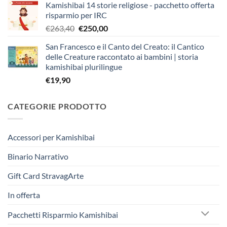
Kamishibai 14 storie religiose - pacchetto offerta
originale
attuale
risparmio per IRC
era:
è:
Il
Il
€
263,40
€
250,00
€403,90.
€383,00.
prezzo
prezzo
San Francesco e il Canto del Creato: il Cantico
originale
attuale
delle Creature raccontato ai bambini | storia
era:
è:
kamishibai plurilingue
€263,40.
€250,00.
€
19,90
CATEGORIE PRODOTTO
Accessori per Kamishibai
Binario Narrativo
Gift Card StravagArte
In offerta
Pacchetti Risparmio Kamishibai