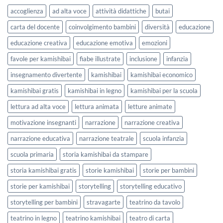
lavorare
e
accoglienza
ad alta voce
attività didattiche
butai
sull’accoglienza
Settembre
a
2026
carta del docente
coinvolgimento bambini
diversità
educazione
scuola
educazione creativa
educazione emotiva
emozioni
favole per kamishibai
fiabe illustrate
inclusione
infanzia
insegnamento divertente
kamishibai
kamishibai economico
kamishibai gratis
kamishibai in legno
kamishibai per la scuola
lettura ad alta voce
lettura animata
letture animate
motivazione insegnanti
narrazione
narrazione creativa
narrazione educativa
narrazione teatrale
scuola infanzia
scuola primaria
storia kamishibai da stampare
storia kamishibai gratis
storie kamishibai
storie per bambini
storie per kamishibai
storytelling
storytelling educativo
storytelling per bambini
stravagarte
teatrino da tavolo
teatrino in legno
teatrino kamishibai
teatro di carta