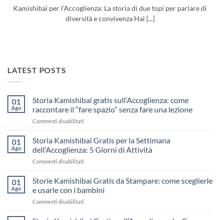
Kamishibai per l’Accoglienza: La storia di due topi per parlare di
diversità e convivenza Hai [...]
LATEST POSTS
Storia Kamishibai gratis sull’Accoglienza: come
01
Ago
raccontare il “fare spazio” senza fare una lezione
su
Commenti disabilitati
Storia
Kamishibai
Storia Kamishibai Gratis per la Settimana
01
gratis
Ago
dell’Accoglienza: 5 Giorni di Attività
sull’Accoglienza:
su
Commenti disabilitati
come
Storia
raccontare
Kamishibai
Storie Kamishibai Gratis da Stampare: come sceglierle
il
01
Gratis
“fare
Ago
e usarle con i bambini
per
spazio”
su
Commenti disabilitati
la
senza
Storie
Settimana
fare
Kamishibai
dell’Accoglienza: