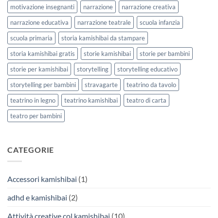
motivazione insegnanti
narrazione
narrazione creativa
narrazione educativa
narrazione teatrale
scuola infanzia
scuola primaria
storia kamishibai da stampare
storia kamishibai gratis
storie kamishibai
storie per bambini
storie per kamishibai
storytelling
storytelling educativo
storytelling per bambini
stravagarte
teatrino da tavolo
teatrino in legno
teatrino kamishibai
teatro di carta
teatro per bambini
CATEGORIE
Accessori kamishibai
(1)
adhd e kamishibai
(2)
Attività creative col kamishibai
(10)