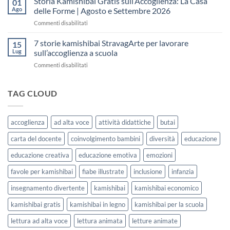
Storia Kamishibai Gratis sull’Accoglienza: La Casa
01
una
Gratis
5
Ago
delle Forme | Agosto e Settembre 2026
lezione
da
Giorni
su
Commenti disabilitati
Stampare:
di
Storia
come
Attività
Kamishibai
7 storie kamishibai StravagArte per lavorare
sceglierle
15
Gratis
e
Lug
sull’accoglienza a scuola
sull’Accoglienza:
usarle
su
Commenti disabilitati
La
con
7
Casa
i
storie
delle
bambini
kamishibai
TAG CLOUD
Forme
StravagArte
|
per
Agosto
lavorare
e
accoglienza
ad alta voce
attività didattiche
butai
sull’accoglienza
Settembre
a
2026
carta del docente
coinvolgimento bambini
diversità
educazione
scuola
educazione creativa
educazione emotiva
emozioni
favole per kamishibai
fiabe illustrate
inclusione
infanzia
insegnamento divertente
kamishibai
kamishibai economico
kamishibai gratis
kamishibai in legno
kamishibai per la scuola
lettura ad alta voce
lettura animata
letture animate