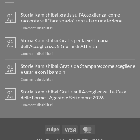
Storia Kamishibai gratis sull’Accoglienza: come
01
Ago
raccontare il “fare spazio” senza fare una lezione
su
Commenti disabilitati
Storia
Kamishibai
Storia Kamishibai Gratis per la Settimana
01
gratis
Ago
dell’Accoglienza: 5 Giorni di Attività
sull’Accoglienza:
su
Commenti disabilitati
come
Storia
raccontare
Kamishibai
Storie Kamishibai Gratis da Stampare: come sceglierle
il
01
Gratis
“fare
Ago
e usarle con i bambini
per
spazio”
su
Commenti disabilitati
la
senza
Storie
Settimana
fare
Kamishibai
Storia Kamishibai Gratis sull’Accoglienza: La Casa
dell’Accoglienza:
01
una
Gratis
5
Ago
delle Forme | Agosto e Settembre 2026
lezione
da
Giorni
su
Commenti disabilitati
Stampare:
di
Storia
come
Attività
Kamishibai
sceglierle
Gratis
e
sull’Accoglienza:
usarle
Stripe
Visa
MasterCard
La
con
Casa
i