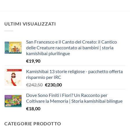
ULTIMI VISUALIZZATI
San Francesco e il Canto del Creato: il Cantico
delle Creature raccontato ai bambini | storia
kamishibai plurilingue
€
19,90
Kamishibai 13 storie religiose - pacchetto offerta
risparmio per IRC
Il
Il
€
242,50
€
230,00
prezzo
prezzo
Dove Sono Finiti i Fiori? Un Racconto per
originale
attuale
Coltivare la Memoria | Storia kamishibai bilingue
era:
è:
€
18,00
€242,50.
€230,00.
CATEGORIE PRODOTTO