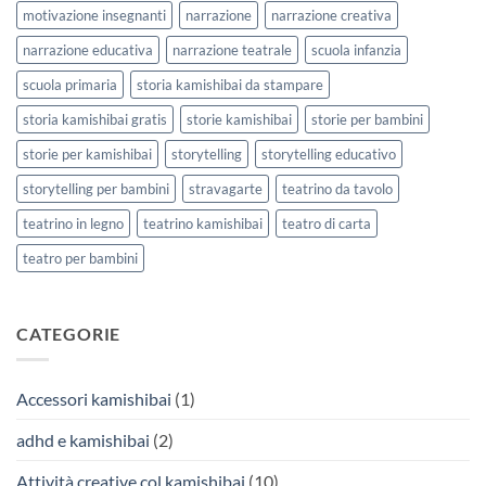
motivazione insegnanti
narrazione
narrazione creativa
narrazione educativa
narrazione teatrale
scuola infanzia
scuola primaria
storia kamishibai da stampare
storia kamishibai gratis
storie kamishibai
storie per bambini
storie per kamishibai
storytelling
storytelling educativo
storytelling per bambini
stravagarte
teatrino da tavolo
teatrino in legno
teatrino kamishibai
teatro di carta
teatro per bambini
CATEGORIE
Accessori kamishibai
(1)
adhd e kamishibai
(2)
Attività creative col kamishibai
(10)