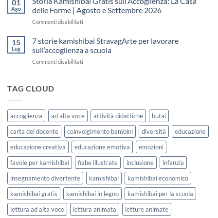
Storia Kamishibai Gratis sull’Accoglienza: La Casa
01
una
Gratis
5
Ago
delle Forme | Agosto e Settembre 2026
lezione
da
Giorni
su
Commenti disabilitati
Stampare:
di
Storia
come
Attività
Kamishibai
7 storie kamishibai StravagArte per lavorare
sceglierle
15
Gratis
e
Lug
sull’accoglienza a scuola
sull’Accoglienza:
usarle
su
Commenti disabilitati
La
con
7
Casa
i
storie
delle
bambini
kamishibai
TAG CLOUD
Forme
StravagArte
|
per
Agosto
lavorare
e
accoglienza
ad alta voce
attività didattiche
butai
sull’accoglienza
Settembre
a
2026
carta del docente
coinvolgimento bambini
diversità
educazione
scuola
educazione creativa
educazione emotiva
emozioni
favole per kamishibai
fiabe illustrate
inclusione
infanzia
insegnamento divertente
kamishibai
kamishibai economico
kamishibai gratis
kamishibai in legno
kamishibai per la scuola
lettura ad alta voce
lettura animata
letture animate