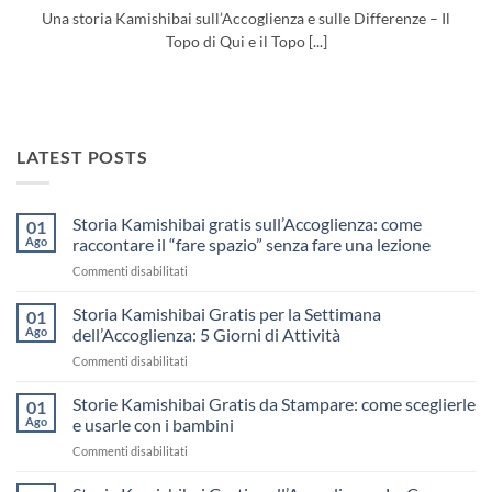
Una storia Kamishibai sull’Accoglienza e sulle Differenze – Il
Topo di Qui e il Topo [...]
LATEST POSTS
Storia Kamishibai gratis sull’Accoglienza: come
01
Ago
raccontare il “fare spazio” senza fare una lezione
su
Commenti disabilitati
Storia
Kamishibai
Storia Kamishibai Gratis per la Settimana
01
gratis
Ago
dell’Accoglienza: 5 Giorni di Attività
sull’Accoglienza:
su
Commenti disabilitati
come
Storia
raccontare
Kamishibai
Storie Kamishibai Gratis da Stampare: come sceglierle
il
01
Gratis
“fare
Ago
e usarle con i bambini
per
spazio”
su
Commenti disabilitati
la
senza
Storie
Settimana
fare
Kamishibai
dell’Accoglienza: