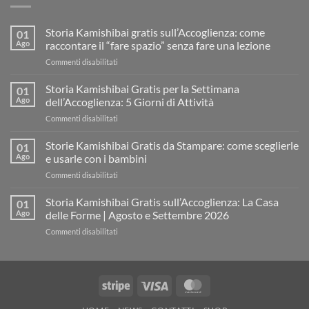
Storia Kamishibai gratis sull’Accoglienza: come
01
Ago
raccontare il “fare spazio” senza fare una lezione
su
Commenti disabilitati
Storia
Kamishibai
Storia Kamishibai Gratis per la Settimana
01
gratis
Ago
dell’Accoglienza: 5 Giorni di Attività
sull’Accoglienza:
su
Commenti disabilitati
come
Storia
raccontare
Kamishibai
Storie Kamishibai Gratis da Stampare: come sceglierle
il
01
Gratis
“fare
Ago
e usarle con i bambini
per
spazio”
su
Commenti disabilitati
la
senza
Storie
Settimana
fare
Kamishibai
Storia Kamishibai Gratis sull’Accoglienza: La Casa
dell’Accoglienza:
01
una
Gratis
5
Ago
delle Forme | Agosto e Settembre 2026
lezione
da
Giorni
su
Commenti disabilitati
Stampare:
di
Storia
come
Attività
Kamishibai
sceglierle
Gratis
e
sull’Accoglienza:
usarle
Stripe
Visa
MasterCard
La
con
Casa
i