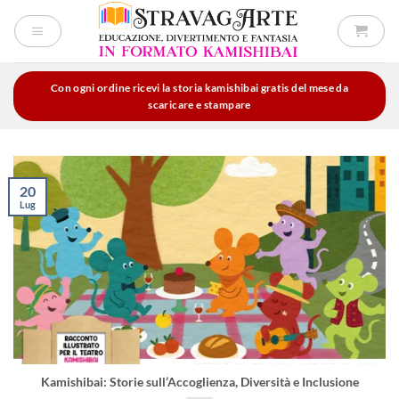
Salta
ai
contenuti
Con ogni ordine ricevi la storia kamishibai gratis del mese da
scaricare e stampare
20
Lug
Kamishibai: Storie sull’Accoglienza, Diversità e Inclusione