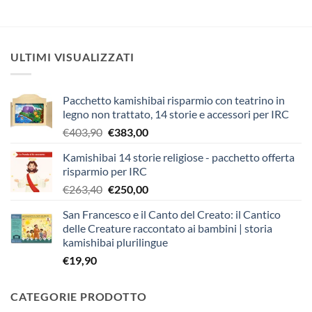
ULTIMI VISUALIZZATI
Pacchetto kamishibai risparmio con teatrino in
legno non trattato, 14 storie e accessori per IRC
Il
Il
€
403,90
€
383,00
prezzo
prezzo
Kamishibai 14 storie religiose - pacchetto offerta
originale
attuale
risparmio per IRC
era:
è:
Il
Il
€
263,40
€
250,00
€403,90.
€383,00.
prezzo
prezzo
San Francesco e il Canto del Creato: il Cantico
originale
attuale
delle Creature raccontato ai bambini | storia
era:
è:
kamishibai plurilingue
€263,40.
€250,00.
€
19,90
CATEGORIE PRODOTTO