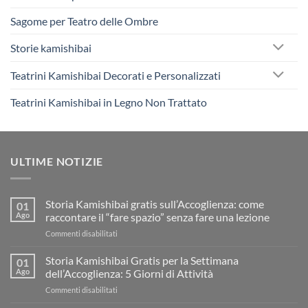
Sagome per Teatro delle Ombre
Storie kamishibai
Teatrini Kamishibai Decorati e Personalizzati
Teatrini Kamishibai in Legno Non Trattato
ULTIME NOTIZIE
Storia Kamishibai gratis sull’Accoglienza: come
01
Ago
raccontare il “fare spazio” senza fare una lezione
su
Commenti disabilitati
Storia
Kamishibai
Storia Kamishibai Gratis per la Settimana
01
gratis
Ago
dell’Accoglienza: 5 Giorni di Attività
sull’Accoglienza:
su
Commenti disabilitati
come
Storia
raccontare