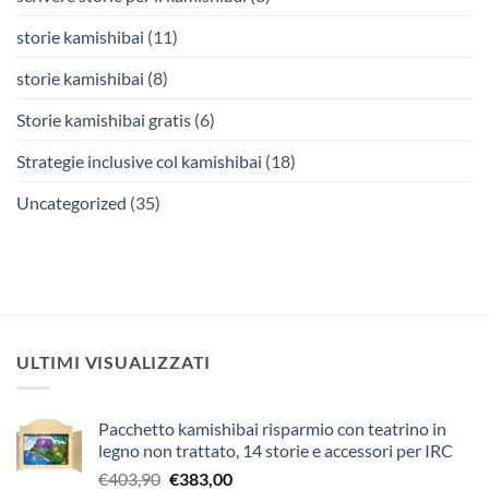
storie kamishibai
(11)
storie kamishibai
(8)
Storie kamishibai gratis
(6)
Strategie inclusive col kamishibai
(18)
Uncategorized
(35)
ULTIMI VISUALIZZATI
Pacchetto kamishibai risparmio con teatrino in
legno non trattato, 14 storie e accessori per IRC
Il
Il
€
403,90
€
383,00