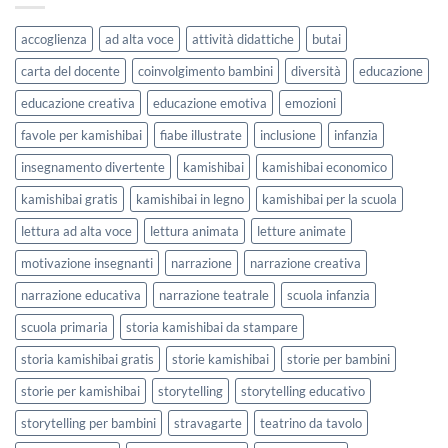
per
Agosto
lavorare
e
accoglienza
ad alta voce
attività didattiche
butai
sull’accoglienza
Settembre
a
2026
carta del docente
coinvolgimento bambini
diversità
educazione
scuola
educazione creativa
educazione emotiva
emozioni
favole per kamishibai
fiabe illustrate
inclusione
infanzia
insegnamento divertente
kamishibai
kamishibai economico
kamishibai gratis
kamishibai in legno
kamishibai per la scuola
lettura ad alta voce
lettura animata
letture animate
motivazione insegnanti
narrazione
narrazione creativa
narrazione educativa
narrazione teatrale
scuola infanzia
scuola primaria
storia kamishibai da stampare
storia kamishibai gratis
storie kamishibai
storie per bambini
storie per kamishibai
storytelling
storytelling educativo
storytelling per bambini
stravagarte
teatrino da tavolo