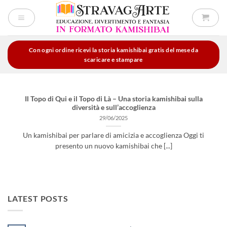
Salta
ai
contenuti
Con ogni ordine ricevi la storia kamishibai gratis del mese da
scaricare e stampare
Il Topo di Qui e il Topo di Là – Una storia kamishibai sulla
diversità e sull’accoglienza
29/06/2025
Un kamishibai per parlare di amicizia e accoglienza Oggi ti
presento un nuovo kamishibai che [...]
LATEST POSTS