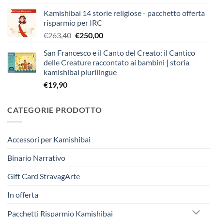
prezzo
prezzo
Kamishibai 14 storie religiose - pacchetto offerta
originale
attuale
risparmio per IRC
era:
è:
Il
Il
€
263,40
€
250,00
€403,90.
€383,00.
prezzo
prezzo
San Francesco e il Canto del Creato: il Cantico
originale
attuale
delle Creature raccontato ai bambini | storia
era:
è:
kamishibai plurilingue
€263,40.
€250,00.
€
19,90
CATEGORIE PRODOTTO
Accessori per Kamishibai
Binario Narrativo
Gift Card StravagArte
In offerta
Pacchetti Risparmio Kamishibai