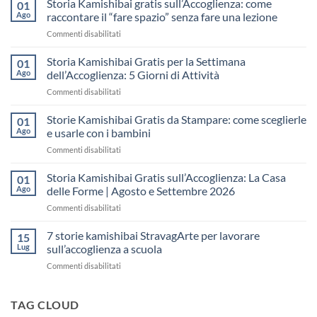
Storia Kamishibai gratis sull’Accoglienza: come
01
Ago
raccontare il “fare spazio” senza fare una lezione
su
Commenti disabilitati
Storia
Kamishibai
Storia Kamishibai Gratis per la Settimana
01
gratis
Ago
dell’Accoglienza: 5 Giorni di Attività
sull’Accoglienza:
su
Commenti disabilitati
come
Storia
raccontare
Kamishibai
Storie Kamishibai Gratis da Stampare: come sceglierle
il
01
Gratis
“fare
Ago
e usarle con i bambini
per
spazio”
su
Commenti disabilitati
la
senza
Storie
Settimana
fare
Kamishibai
Storia Kamishibai Gratis sull’Accoglienza: La Casa
dell’Accoglienza:
01
una
Gratis
5
Ago
delle Forme | Agosto e Settembre 2026
lezione
da
Giorni
su
Commenti disabilitati
Stampare:
di
Storia
come
Attività
Kamishibai
7 storie kamishibai StravagArte per lavorare
sceglierle
15
Gratis
e
Lug
sull’accoglienza a scuola
sull’Accoglienza:
usarle
su
Commenti disabilitati
La
con
7
Casa
i
storie
delle
bambini
kamishibai
TAG CLOUD
Forme
StravagArte
|