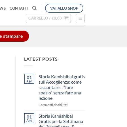
VAI ALLO SHOP
EWS
CONTATTI
CARRELLO /
€
0,00
e e stampare
LATEST POSTS
Storia Kamishibai gratis
01
Ago
sull’Accoglienza: come
raccontare il “fare
spazio” senza fare una
lezione
su
Commenti disabilitati
Storia
Kamishibai
Storia Kamishibai
01
gratis
Ago
Gratis per la Settimana
sull’Accoglienza:
dell’Accoglienza: 5