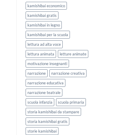
kamishibai economico
kamishibai gratis
kamishibai in legno
kamishibai per la scuola
lettura ad alta voce
lettura animata
letture animate
motivazione insegnanti
narrazione
narrazione creativa
narrazione educativa
narrazione teatrale
scuola infanzia
scuola primaria
storia kamishibai da stampare
storia kamishibai gratis
storie kamishibai