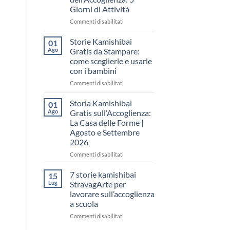
come
Giorni di Attività
raccontare
il
su
Commenti disabilitati
“fare
Storia
spazio”
Kamishibai
Storie Kamishibai
01
senza
Gratis
Ago
Gratis da Stampare:
fare
per
come sceglierle e usarle
una
la
con i bambini
lezione
Settimana
dell’Accoglienza:
su
Commenti disabilitati
5
Storie
Giorni
Kamishibai
Storia Kamishibai
01
di
Gratis
Ago
Gratis sull’Accoglienza:
Attività
da
La Casa delle Forme |
Stampare:
Agosto e Settembre
come
2026
sceglierle
e
su
Commenti disabilitati
usarle
Storia
con
Kamishibai
7 storie kamishibai
15
i
Gratis
Lug
StravagArte per
bambini
sull’Accoglienza:
lavorare sull’accoglienza
La
a scuola
Casa
delle
su
Commenti disabilitati
Forme
7