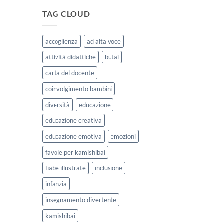
|
storie
Agosto
kamishibai
TAG CLOUD
e
StravagArte
Settembre
per
2026
lavorare
accoglienza
ad alta voce
sull’accoglienza
a
attività didattiche
butai
scuola
carta del docente
coinvolgimento bambini
diversità
educazione
educazione creativa
educazione emotiva
emozioni
favole per kamishibai
fiabe illustrate
inclusione
infanzia
insegnamento divertente
kamishibai