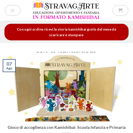
Salta
ai
contenuti
Con ogni ordine ricevi la storia kamishibai gratis del mese da
scaricare e stampare
07
Ago
Gioco di accoglienza con Kamishibai: Scuola Infanzia e Primaria