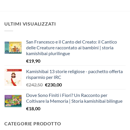
ULTIMI VISUALIZZATI
San Francesco e il Canto del Creato: il Cantico
delle Creature raccontato ai bambini | storia
kamishibai plurilingue
€
19,90
Kamishibai 13 storie religiose - pacchetto offerta
risparmio per IRC
Il
Il
€
242,50
€
230,00
prezzo
prezzo
Dove Sono Finiti i Fiori? Un Racconto per
originale
attuale
Coltivare la Memoria | Storia kamishibai bilingue
era:
è:
€
18,00
€242,50.
€230,00.
CATEGORIE PRODOTTO