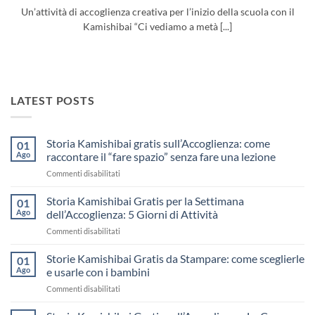
Un’attività di accoglienza creativa per l’inizio della scuola con il
Kamishibai “Ci vediamo a metà [...]
LATEST POSTS
Storia Kamishibai gratis sull’Accoglienza: come
01
Ago
raccontare il “fare spazio” senza fare una lezione
su
Commenti disabilitati
Storia
Kamishibai
Storia Kamishibai Gratis per la Settimana
01
gratis
Ago
dell’Accoglienza: 5 Giorni di Attività
sull’Accoglienza:
su
Commenti disabilitati
come
Storia
raccontare
Kamishibai
Storie Kamishibai Gratis da Stampare: come sceglierle
il
01
Gratis
“fare
Ago
e usarle con i bambini
per
spazio”
su
Commenti disabilitati
la
senza
Storie
Settimana
fare
Kamishibai
dell’Accoglienza: