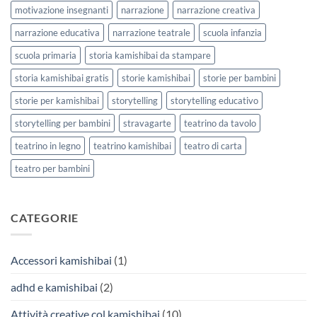
motivazione insegnanti
narrazione
narrazione creativa
narrazione educativa
narrazione teatrale
scuola infanzia
scuola primaria
storia kamishibai da stampare
storia kamishibai gratis
storie kamishibai
storie per bambini
storie per kamishibai
storytelling
storytelling educativo
storytelling per bambini
stravagarte
teatrino da tavolo
teatrino in legno
teatrino kamishibai
teatro di carta
teatro per bambini
CATEGORIE
Accessori kamishibai
(1)
adhd e kamishibai
(2)
Attività creative col kamishibai
(10)