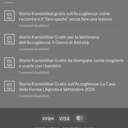
Storia Kamishibai gratis sull’Accoglienza: come
01
Ago
raccontare il “fare spazio” senza fare una lezione
su
Commenti disabilitati
Storia
Kamishibai
Storia Kamishibai Gratis per la Settimana
01
gratis
Ago
dell’Accoglienza: 5 Giorni di Attività
sull’Accoglienza:
su
Commenti disabilitati
come
Storia
raccontare
Kamishibai
Storie Kamishibai Gratis da Stampare: come sceglierle
il
01
Gratis
“fare
Ago
e usarle con i bambini
per
spazio”
su
Commenti disabilitati
la
senza
Storie
Settimana
fare
Kamishibai
Storia Kamishibai Gratis sull’Accoglienza: La Casa
dell’Accoglienza:
01
una
Gratis
5
Ago
delle Forme | Agosto e Settembre 2026
lezione
da
Giorni
su
Commenti disabilitati
Stampare:
di
Storia
come
Attività
Kamishibai
sceglierle
Gratis
e
sull’Accoglienza:
usarle
Stripe
Visa
MasterCard
La
con
Casa
i