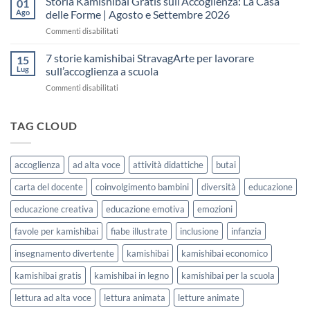
Storia Kamishibai Gratis sull’Accoglienza: La Casa
01
una
Gratis
5
Ago
delle Forme | Agosto e Settembre 2026
lezione
da
Giorni
su
Commenti disabilitati
Stampare:
di
Storia
come
Attività
Kamishibai
7 storie kamishibai StravagArte per lavorare
sceglierle
15
Gratis
e
Lug
sull’accoglienza a scuola
sull’Accoglienza:
usarle
su
Commenti disabilitati
La
con
7
Casa
i
storie
delle
bambini
kamishibai
TAG CLOUD
Forme
StravagArte
|
per
Agosto
lavorare
e
accoglienza
ad alta voce
attività didattiche
butai
sull’accoglienza
Settembre
a
2026
carta del docente
coinvolgimento bambini
diversità
educazione
scuola
educazione creativa
educazione emotiva
emozioni
favole per kamishibai
fiabe illustrate
inclusione
infanzia
insegnamento divertente
kamishibai
kamishibai economico
kamishibai gratis
kamishibai in legno
kamishibai per la scuola
lettura ad alta voce
lettura animata
letture animate