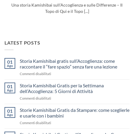
Una storia Kamishibai sull’Accoglienza e sulle Differenze – Il
Topo di Qui e il Topo [...]
LATEST POSTS
Storia Kamishibai gratis sull’Accoglienza: come
01
Ago
raccontare il “fare spazio” senza fare una lezione
su
Commenti disabilitati
Storia
Kamishibai
Storia Kamishibai Gratis per la Settimana
01
gratis
Ago
dell’Accoglienza: 5 Giorni di Attività
sull’Accoglienza:
su
Commenti disabilitati
come
Storia
raccontare
Kamishibai
Storie Kamishibai Gratis da Stampare: come sceglierle
il
01
Gratis
“fare
Ago
e usarle con i bambini
per
spazio”
su
Commenti disabilitati
la
senza
Storie
Settimana
fare
Kamishibai
dell’Accoglienza: