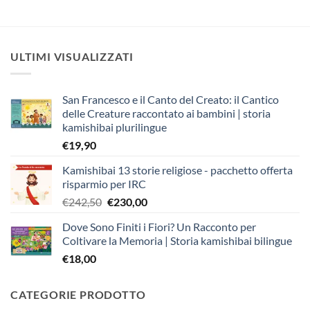
ULTIMI VISUALIZZATI
San Francesco e il Canto del Creato: il Cantico
delle Creature raccontato ai bambini | storia
kamishibai plurilingue
€
19,90
Kamishibai 13 storie religiose - pacchetto offerta
risparmio per IRC
Il
Il
€
242,50
€
230,00
prezzo
prezzo
Dove Sono Finiti i Fiori? Un Racconto per
originale
attuale
Coltivare la Memoria | Storia kamishibai bilingue
era:
è:
€
18,00
€242,50.
€230,00.
CATEGORIE PRODOTTO