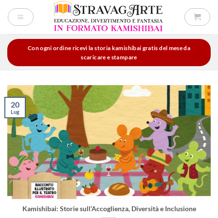
Salta
ai
contenuti
Con ogni ordine ricevi la storia kamishibai gratis del mese da
scaricare e stampare
20
Lug
Kamishibai: Storie sull’Accoglienza, Diversità e Inclusione