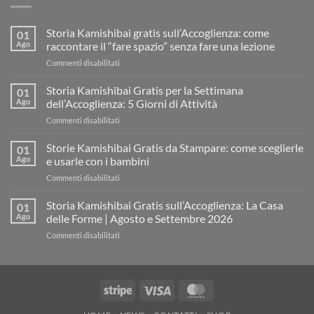
Storia Kamishibai gratis sull’Accoglienza: come
01
Ago
raccontare il “fare spazio” senza fare una lezione
su
Commenti disabilitati
Storia
Kamishibai
Storia Kamishibai Gratis per la Settimana
01
gratis
Ago
dell’Accoglienza: 5 Giorni di Attività
sull’Accoglienza:
su
Commenti disabilitati
come
Storia
raccontare
Kamishibai
Storie Kamishibai Gratis da Stampare: come sceglierle
il
01
Gratis
“fare
Ago
e usarle con i bambini
per
spazio”
su
Commenti disabilitati
la
senza
Storie
Settimana
fare
Kamishibai
Storia Kamishibai Gratis sull’Accoglienza: La Casa
dell’Accoglienza:
01
una
Gratis
5
Ago
delle Forme | Agosto e Settembre 2026
lezione
da
Giorni
su
Commenti disabilitati
Stampare:
di
Storia
come
Attività
Kamishibai
sceglierle
Gratis
e
sull’Accoglienza:
usarle
Stripe
Visa
MasterCard
La
con
Casa
i