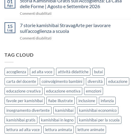
Storia Kamishibai Gratis sull’Accoglienza: La Casa
01
una
Gratis
5
Ago
delle Forme | Agosto e Settembre 2026
lezione
da
Giorni
su
Commenti disabilitati
Stampare:
di
Storia
come
Attività
Kamishibai
7 storie kamishibai StravagArte per lavorare
sceglierle
15
Gratis
e
Lug
sull’accoglienza a scuola
sull’Accoglienza:
usarle
su
Commenti disabilitati
La
con
7
Casa
i
storie
delle
bambini
kamishibai
TAG CLOUD
Forme
StravagArte
|
per
Agosto
lavorare
e
accoglienza
ad alta voce
attività didattiche
butai
sull’accoglienza
Settembre
a
2026
carta del docente
coinvolgimento bambini
diversità
educazione
scuola
educazione creativa
educazione emotiva
emozioni
favole per kamishibai
fiabe illustrate
inclusione
infanzia
insegnamento divertente
kamishibai
kamishibai economico
kamishibai gratis
kamishibai in legno
kamishibai per la scuola
lettura ad alta voce
lettura animata
letture animate