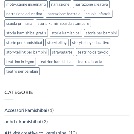
motivazione insegnanti
narrazione
narrazione creativa
narrazione educativa
narrazione teatrale
scuola infanzia
scuola primaria
storia kamishibai da stampare
storia kamishibai gratis
storie kamishibai
storie per bambini
storie per kamishibai
storytelling
storytelling educativo
storytelling per bambini
stravagarte
teatrino da tavolo
teatrino in legno
teatrino kamishibai
teatro di carta
teatro per bambini
CATEGORIE
Accessori kamishibai
(1)
adhd e kamishibai
(2)
Attività creative col kamishibai
(10)