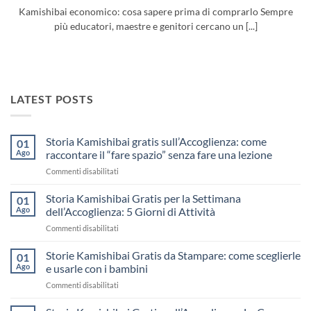
Kamishibai economico: cosa sapere prima di comprarlo Sempre
più educatori, maestre e genitori cercano un [...]
LATEST POSTS
Storia Kamishibai gratis sull’Accoglienza: come
01
Ago
raccontare il “fare spazio” senza fare una lezione
su
Commenti disabilitati
Storia
Kamishibai
Storia Kamishibai Gratis per la Settimana
01
gratis
Ago
dell’Accoglienza: 5 Giorni di Attività
sull’Accoglienza:
su
Commenti disabilitati
come
Storia
raccontare
Kamishibai
Storie Kamishibai Gratis da Stampare: come sceglierle
il
01
Gratis
“fare
Ago
e usarle con i bambini
per
spazio”
su
Commenti disabilitati
la
senza
Storie
Settimana
fare
Kamishibai
dell’Accoglienza: