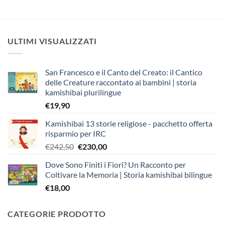
ULTIMI VISUALIZZATI
San Francesco e il Canto del Creato: il Cantico
delle Creature raccontato ai bambini | storia
kamishibai plurilingue
€
19,90
Kamishibai 13 storie religiose - pacchetto offerta
risparmio per IRC
Il
Il
€
242,50
€
230,00
prezzo
prezzo
Dove Sono Finiti i Fiori? Un Racconto per
originale
attuale
Coltivare la Memoria | Storia kamishibai bilingue
era:
è:
€
18,00
€242,50.
€230,00.
CATEGORIE PRODOTTO