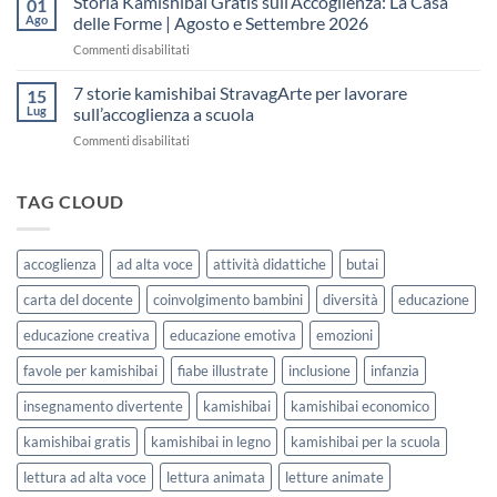
Storia Kamishibai Gratis sull’Accoglienza: La Casa
01
una
Gratis
5
Ago
delle Forme | Agosto e Settembre 2026
lezione
da
Giorni
su
Commenti disabilitati
Stampare:
di
Storia
come
Attività
Kamishibai
7 storie kamishibai StravagArte per lavorare
sceglierle
15
Gratis
e
Lug
sull’accoglienza a scuola
sull’Accoglienza:
usarle
su
Commenti disabilitati
La
con
7
Casa
i
storie
delle
bambini
kamishibai
TAG CLOUD
Forme
StravagArte
|
per
Agosto
lavorare
e
accoglienza
ad alta voce
attività didattiche
butai
sull’accoglienza
Settembre
a
2026
carta del docente
coinvolgimento bambini
diversità
educazione
scuola
educazione creativa
educazione emotiva
emozioni
favole per kamishibai
fiabe illustrate
inclusione
infanzia
insegnamento divertente
kamishibai
kamishibai economico
kamishibai gratis
kamishibai in legno
kamishibai per la scuola
lettura ad alta voce
lettura animata
letture animate