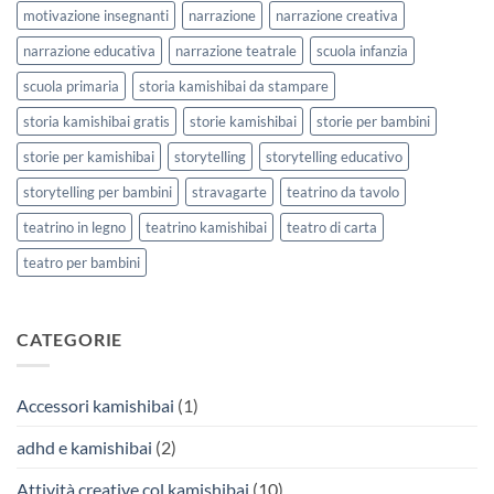
motivazione insegnanti
narrazione
narrazione creativa
narrazione educativa
narrazione teatrale
scuola infanzia
scuola primaria
storia kamishibai da stampare
storia kamishibai gratis
storie kamishibai
storie per bambini
storie per kamishibai
storytelling
storytelling educativo
storytelling per bambini
stravagarte
teatrino da tavolo
teatrino in legno
teatrino kamishibai
teatro di carta
teatro per bambini
CATEGORIE
Accessori kamishibai
(1)
adhd e kamishibai
(2)
Attività creative col kamishibai
(10)