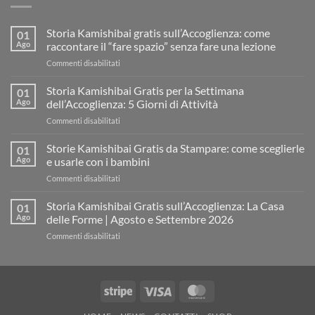
Storia Kamishibai gratis sull’Accoglienza: come
01
Ago
raccontare il “fare spazio” senza fare una lezione
su
Commenti disabilitati
Storia
Kamishibai
Storia Kamishibai Gratis per la Settimana
01
gratis
Ago
dell’Accoglienza: 5 Giorni di Attività
sull’Accoglienza:
su
Commenti disabilitati
come
Storia
raccontare
Kamishibai
Storie Kamishibai Gratis da Stampare: come sceglierle
il
01
Gratis
“fare
Ago
e usarle con i bambini
per
spazio”
su
Commenti disabilitati
la
senza
Storie
Settimana
fare
Kamishibai
Storia Kamishibai Gratis sull’Accoglienza: La Casa
dell’Accoglienza:
01
una
Gratis
5
Ago
delle Forme | Agosto e Settembre 2026
lezione
da
Giorni
su
Commenti disabilitati
Stampare:
di
Storia
come
Attività
Kamishibai
sceglierle
Gratis
e
sull’Accoglienza:
usarle
Stripe
Visa
MasterCard
La
con
Casa
i