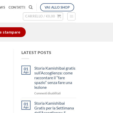
VAI ALLO SHOP
EWS
CONTATTI
CARRELLO /
€
0,00
e e stampare
LATEST POSTS
Storia Kamishibai gratis
01
Ago
sull’Accoglienza: come
raccontare il “fare
spazio” senza fare una
lezione
su
Commenti disabilitati
Storia
Kamishibai
Storia Kamishibai
01
gratis
Ago
Gratis per la Settimana
sull’Accoglienza:
dell’Accoglienza: 5