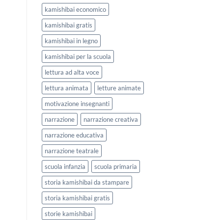
kamishibai economico
kamishibai gratis
kamishibai in legno
kamishibai per la scuola
lettura ad alta voce
lettura animata
letture animate
motivazione insegnanti
narrazione
narrazione creativa
narrazione educativa
narrazione teatrale
scuola infanzia
scuola primaria
storia kamishibai da stampare
storia kamishibai gratis
storie kamishibai