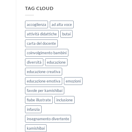
|
storie
Agosto
kamishibai
TAG CLOUD
e
StravagArte
Settembre
per
2026
lavorare
accoglienza
ad alta voce
sull’accoglienza
a
attività didattiche
butai
scuola
carta del docente
coinvolgimento bambini
diversità
educazione
educazione creativa
educazione emotiva
emozioni
favole per kamishibai
fiabe illustrate
inclusione
infanzia
insegnamento divertente
kamishibai