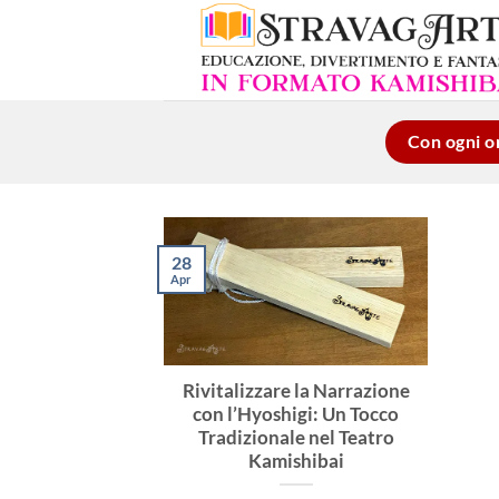
Salta
ai
contenuti
Con ogni or
28
Apr
Rivitalizzare la Narrazione
con l’Hyoshigi: Un Tocco
Tradizionale nel Teatro
Kamishibai