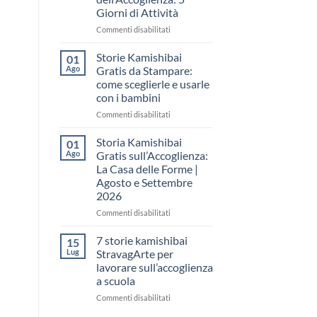
come
Giorni di Attività
raccontare
il
su
Commenti disabilitati
“fare
Storia
spazio”
Kamishibai
Storie Kamishibai
01
senza
Gratis
Ago
Gratis da Stampare:
fare
per
come sceglierle e usarle
una
la
con i bambini
lezione
Settimana
dell’Accoglienza:
su
Commenti disabilitati
5
Storie
Giorni
Kamishibai
Storia Kamishibai
01
di
Gratis
Ago
Gratis sull’Accoglienza:
Attività
da
La Casa delle Forme |
Stampare:
Agosto e Settembre
come
2026
sceglierle
e
su
Commenti disabilitati
usarle
Storia
con
Kamishibai
7 storie kamishibai
15
i
Gratis
Lug
StravagArte per
bambini
sull’Accoglienza:
lavorare sull’accoglienza
La
a scuola
Casa
delle
su
Commenti disabilitati
Forme
7