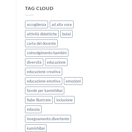
|
storie
Agosto
kamishibai
TAG CLOUD
e
StravagArte
Settembre
per
2026
lavorare
accoglienza
ad alta voce
sull’accoglienza
a
attività didattiche
butai
scuola
carta del docente
coinvolgimento bambini
diversità
educazione
educazione creativa
educazione emotiva
emozioni
favole per kamishibai
fiabe illustrate
inclusione
infanzia
insegnamento divertente
kamishibai