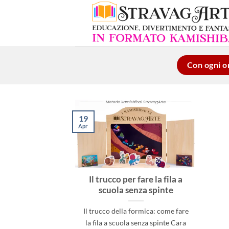
Salta
ai
contenuti
Con ogni or
19
Apr
Il trucco per fare la fila a
scuola senza spinte
Il trucco della formica: come fare
la fila a scuola senza spinte Cara