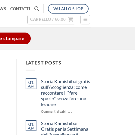
VAI ALLO SHOP
EWS
CONTATTI
CARRELLO /
€
0,00
e e stampare
LATEST POSTS
Storia Kamishibai gratis
01
Ago
sull’Accoglienza: come
raccontare il “fare
spazio” senza fare una
lezione
su
Commenti disabilitati
Storia
Kamishibai
Storia Kamishibai
01
gratis
Ago
Gratis per la Settimana
sull’Accoglienza:
dell’Accoglienza: 5