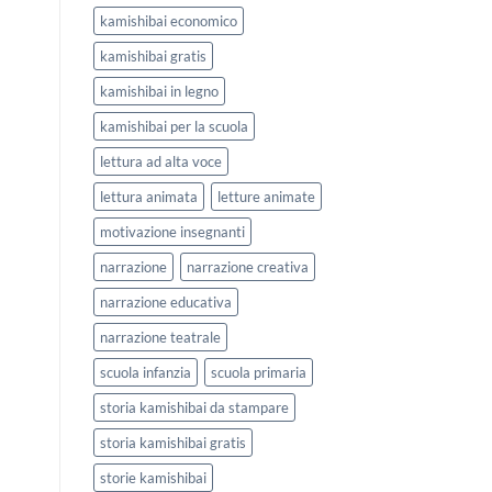
kamishibai economico
kamishibai gratis
kamishibai in legno
kamishibai per la scuola
lettura ad alta voce
lettura animata
letture animate
motivazione insegnanti
narrazione
narrazione creativa
narrazione educativa
narrazione teatrale
scuola infanzia
scuola primaria
storia kamishibai da stampare
storia kamishibai gratis
storie kamishibai