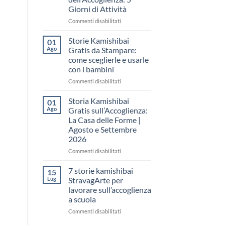
come
Giorni di Attività
raccontare
il
su
Commenti disabilitati
“fare
Storia
spazio”
Kamishibai
Storie Kamishibai
01
senza
Gratis
Ago
Gratis da Stampare:
fare
per
come sceglierle e usarle
una
la
con i bambini
lezione
Settimana
dell’Accoglienza:
su
Commenti disabilitati
5
Storie
Giorni
Kamishibai
Storia Kamishibai
01
di
Gratis
Ago
Gratis sull’Accoglienza:
Attività
da
La Casa delle Forme |
Stampare:
Agosto e Settembre
come
2026
sceglierle
e
su
Commenti disabilitati
usarle
Storia
con
Kamishibai
7 storie kamishibai
15
i
Gratis
Lug
StravagArte per
bambini
sull’Accoglienza:
lavorare sull’accoglienza
La
a scuola
Casa
delle
su
Commenti disabilitati
Forme
7