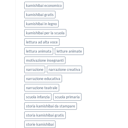
kamishibai economico
kamishibai gratis
kamishibai in legno
kamishibai per la scuola
lettura ad alta voce
lettura animata
letture animate
motivazione insegnanti
narrazione
narrazione creativa
narrazione educativa
narrazione teatrale
scuola infanzia
scuola primaria
storia kamishibai da stampare
storia kamishibai gratis
storie kamishibai