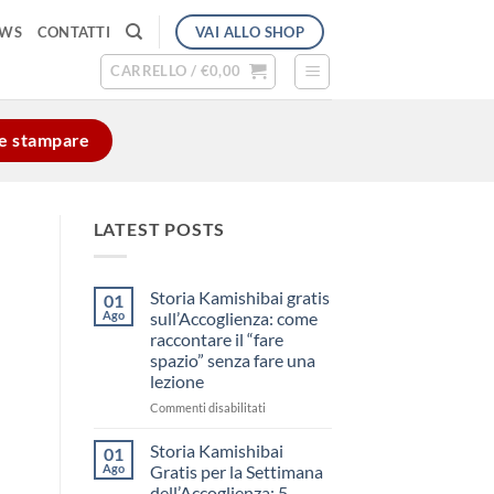
VAI ALLO SHOP
EWS
CONTATTI
CARRELLO /
€
0,00
e e stampare
LATEST POSTS
Storia Kamishibai gratis
01
Ago
sull’Accoglienza: come
raccontare il “fare
spazio” senza fare una
lezione
su
Commenti disabilitati
Storia
Kamishibai
Storia Kamishibai
01
gratis
Ago
Gratis per la Settimana
sull’Accoglienza:
dell’Accoglienza: 5