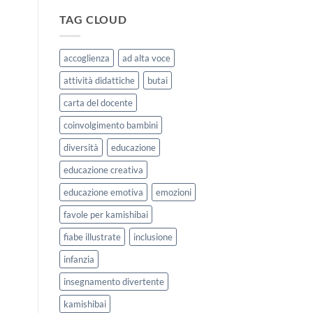
|
storie
Agosto
kamishibai
TAG CLOUD
e
StravagArte
Settembre
per
2026
lavorare
accoglienza
ad alta voce
sull’accoglienza
a
attività didattiche
butai
scuola
carta del docente
coinvolgimento bambini
diversità
educazione
educazione creativa
educazione emotiva
emozioni
favole per kamishibai
fiabe illustrate
inclusione
infanzia
insegnamento divertente
kamishibai