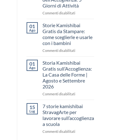
come
Giorni di Attività
raccontare
il
su
Commenti disabilitati
“fare
Storia
spazio”
Kamishibai
Storie Kamishibai
01
senza
Gratis
Ago
Gratis da Stampare:
fare
per
come sceglierle e usarle
una
la
con i bambini
lezione
Settimana
dell’Accoglienza:
su
Commenti disabilitati
5
Storie
Giorni
Kamishibai
Storia Kamishibai
01
di
Gratis
Ago
Gratis sull’Accoglienza:
Attività
da
La Casa delle Forme |
Stampare:
Agosto e Settembre
come
2026
sceglierle
e
su
Commenti disabilitati
usarle
Storia
con
Kamishibai
7 storie kamishibai
15
i
Gratis
Lug
StravagArte per
bambini
sull’Accoglienza:
lavorare sull’accoglienza
La
a scuola
Casa
delle
su
Commenti disabilitati
Forme
7