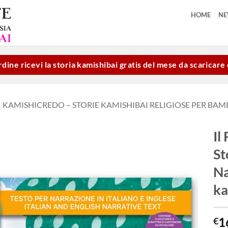
HOME
N
dine ricevi la storia kamishibai gratis del mese da scaricar
KAMISHICREDO – STORIE KAMISHIBAI RELIGIOSE PER BAM
Il
St
Aggiungi
alla lista
Na
dei
desideri
ka
1
€