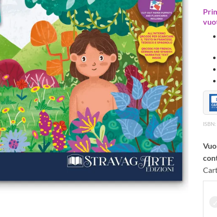
Prim
vuot
ISBN:
Vuoi
cont
Cart