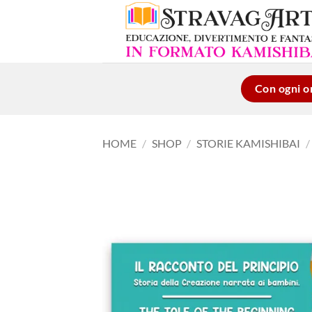
Salta
ai
contenuti
Con ogni or
HOME
/
SHOP
/
STORIE KAMISHIBAI
/