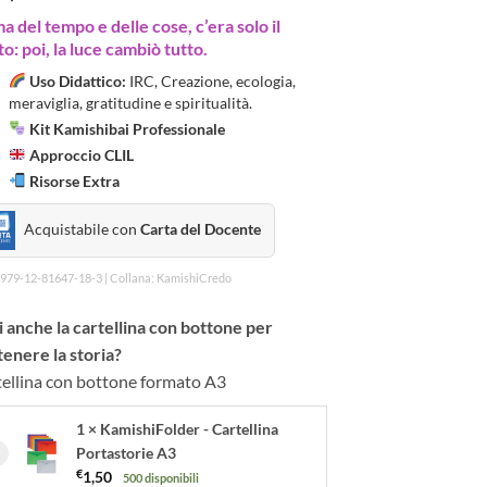
a del tempo e delle cose, c’era solo il
o: poi, la luce cambiò tutto.
Uso Didattico:
IRC, Creazione, ecologia,
meraviglia, gratitudine e spiritualità.
Kit Kamishibai Professionale
Approccio CLIL
Risorse Extra
Acquistabile con
Carta del Docente
 979-12-81647-18-3 | Collana: KamishiCredo
 anche la cartellina con bottone per
enere la storia?
ellina con bottone formato A3
1 × KamishiFolder - Cartellina
Portastorie A3
€
1,50
500 disponibili