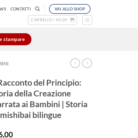
VAI ALLO SHOP
EWS
CONTATTI
CARRELLO /
€
0,00
e e stampare
BINI
 Racconto del Principio:
oria della Creazione
rrata ai Bambini | Storia
mishibai bilingue
6,00