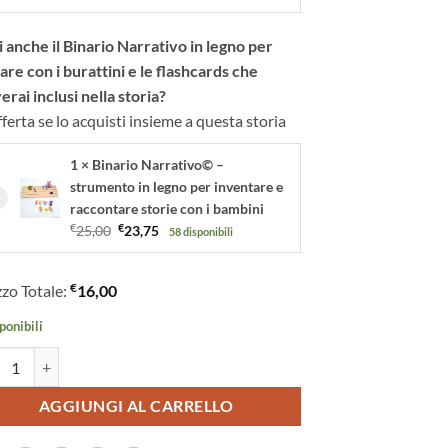
 anche il Binario Narrativo in legno per
are con i burattini e le flashcards che
erai inclusi nella storia?
fferta se lo acquisti insieme a questa storia
1 × Binario Narrativo© –
strumento in legno per inventare e
raccontare storie con i bambini
Il
Il
€
25,00
€
23,75
58 disponibili
prezzo
prezzo
originale
attuale
€
zo Totale:
16,00
era:
è:
€25,00.
€23,75.
ponibili
acconto del Principio: Storia della Creazione Narrata ai Bambini | Storia 
AGGIUNGI AL CARRELLO