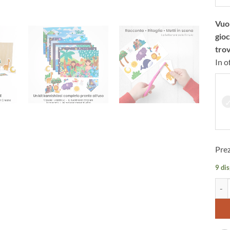
Vuoi
gioc
trov
In o
Prez
9 dis
Il R