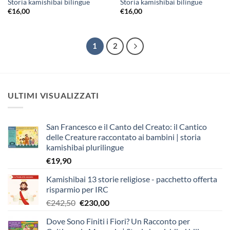
Storia kamishibai bilingue
Storia kamishibai bilingue
€
16,00
€
16,00
1
2
ULTIMI VISUALIZZATI
San Francesco e il Canto del Creato: il Cantico
delle Creature raccontato ai bambini | storia
kamishibai plurilingue
€
19,90
Kamishibai 13 storie religiose - pacchetto offerta
risparmio per IRC
Il
Il
€
242,50
€
230,00
prezzo
prezzo
Dove Sono Finiti i Fiori? Un Racconto per
originale
attuale