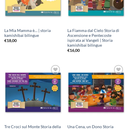
La Mia Mamma è… | storia
La Fiamma dal Cielo Storia di
kamishibai bilingue
Ascensione e Pentecoste
ispirata ai Vangeli | Storia
€
18,00
kamishibai bilingue
€
16,00
Aggiungi
Aggiungi
alla lista
alla lista
dei
dei
desideri
desideri
Tre Croci sul Monte Storia della
Una Cena, un Dono Storia