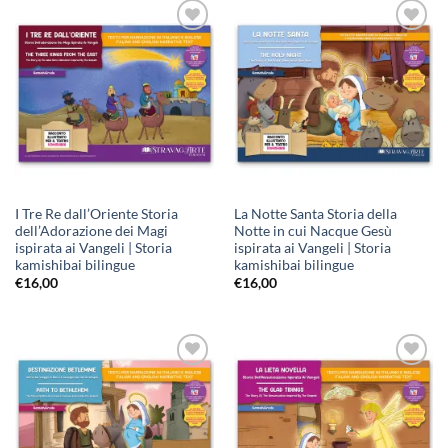
Aggiungi
Aggiungi
alla lista
alla lista
dei
dei
desideri
desideri
I Tre Re dall’Oriente Storia
La Notte Santa Storia della
dell’Adorazione dei Magi
Notte in cui Nacque Gesù
ispirata ai Vangeli | Storia
ispirata ai Vangeli | Storia
kamishibai bilingue
kamishibai bilingue
€
16,00
€
16,00
Aggiungi
Aggiungi
alla lista
alla lista
dei
dei
desideri
desideri