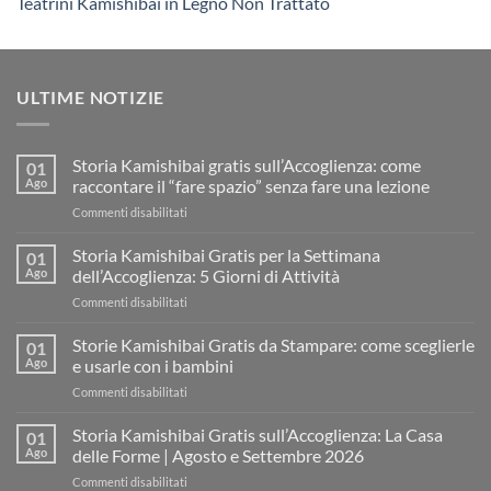
Teatrini Kamishibai in Legno Non Trattato
ULTIME NOTIZIE
Storia Kamishibai gratis sull’Accoglienza: come
01
Ago
raccontare il “fare spazio” senza fare una lezione
su
Commenti disabilitati
Storia
Kamishibai
Storia Kamishibai Gratis per la Settimana
01
gratis
Ago
dell’Accoglienza: 5 Giorni di Attività
sull’Accoglienza:
su
Commenti disabilitati
come
Storia
raccontare
Kamishibai
Storie Kamishibai Gratis da Stampare: come sceglierle
il
01
Gratis
“fare
Ago
e usarle con i bambini
per
spazio”
su
Commenti disabilitati
la
senza
Storie
Settimana
fare
Kamishibai
Storia Kamishibai Gratis sull’Accoglienza: La Casa
dell’Accoglienza:
01
una
Gratis
5
Ago
delle Forme | Agosto e Settembre 2026
lezione
da
Giorni
su
Commenti disabilitati
Stampare:
di