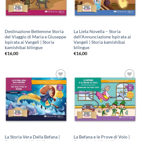
Destinazione Betlemme Storia
La Lieta Novella – Storia
del Viaggio di Maria e Giuseppe
dell’Annunciazione Ispirata ai
Ispirata ai Vangeli | Storia
Vangeli | Storia kamishibai
kamishibai bilingue
bilingue
€
16,00
€
16,00
Aggiungi
Aggiungi
alla lista
alla lista
dei
dei
desideri
desideri
La Storia Vera Della Befana |
La Befana e le Prove di Volo |