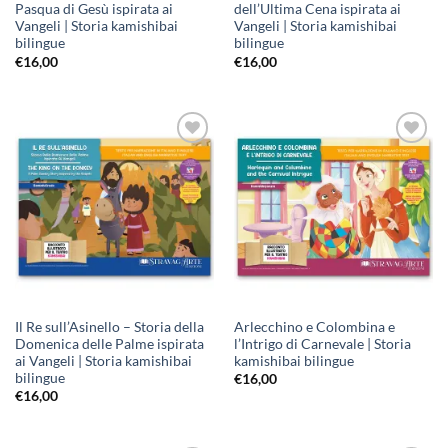
Pasqua di Gesù ispirata ai
dell’Ultima Cena ispirata ai
Vangeli | Storia kamishibai
Vangeli | Storia kamishibai
bilingue
bilingue
€
16,00
€
16,00
Aggiungi
Aggiungi
alla lista
alla lista
dei
dei
desideri
desideri
Il Re sull’Asinello – Storia della
Arlecchino e Colombina e
Domenica delle Palme ispirata
l’Intrigo di Carnevale | Storia
ai Vangeli | Storia kamishibai
kamishibai bilingue
bilingue
€
16,00
€
16,00