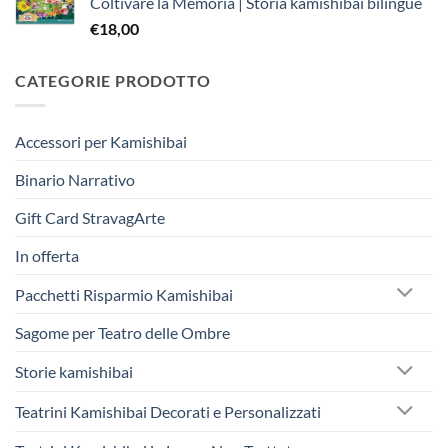
Coltivare la Memoria | Storia kamishibai bilingue
era:
è:
€
18,00
€242,50.
€230,00.
CATEGORIE PRODOTTO
Accessori per Kamishibai
Binario Narrativo
Gift Card StravagArte
In offerta
Pacchetti Risparmio Kamishibai
Sagome per Teatro delle Ombre
Storie kamishibai
Teatrini Kamishibai Decorati e Personalizzati