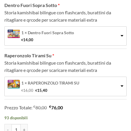
Dentro Fuori Sopra Sotto
Storia kamishibai bilingue con flashcards, burattini da
ritagliare e qrcode per scaricare materiali extra
1 × Dentro Fuori Sopra Sotto
14,00
€
Raperonzolo Tirami Su
Storia kamishibai bilingue con flashcards, burattini da
ritagliare e qrcode per scaricare materiali extra
1 × RAPERONZOLO TIRAMI SU
Il 
Il 
16,00
15,40
€
€
prezzo 
prezzo 
originale 
attuale 
era: 
è: 
€
€
Prezzo Totale:
80,00
76,00
€16,00.
€15,40.
93 disponibili
Kamishibai Storie per ridere - pacchetto offerta risparmio quantità