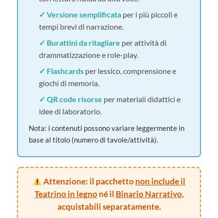
✓ Versione semplificata
per i più piccoli e
tempi brevi di narrazione.
✓ Burattini da ritagliare
per attività di
drammatizzazione e role-play.
✓ Flashcards
per lessico, comprensione e
giochi di memoria.
✓ QR code risorse
per materiali didattici e
idee di laboratorio.
Nota: i contenuti possono variare leggermente in
base al titolo (numero di tavole/attività).
Attenzione: il pacchetto
non include il
Teatrino in legno
né il
Binario Narrativo
,
acquistabili separatamente.