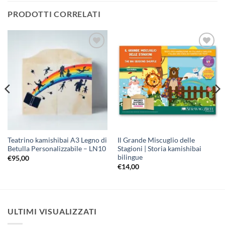
PRODOTTI CORRELATI
Aggiungi
Aggiungi
alla lista
alla lista
dei
dei
desideri
desideri
Teatrino kamishibai A3 Legno di
Il Grande Miscuglio delle
Betulla Personalizzabile – LN10
Stagioni | Storia kamishibai
bilingue
€
95,00
€
14,00
ULTIMI VISUALIZZATI