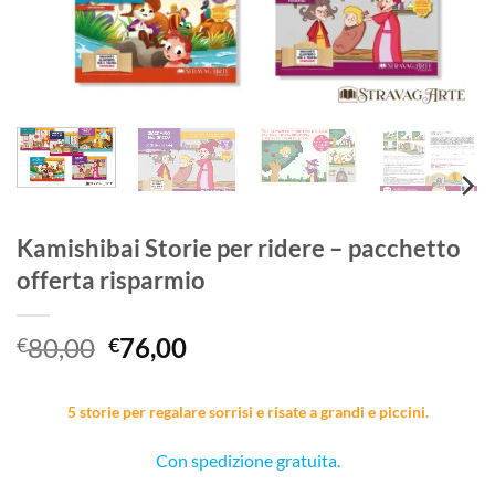
Kamishibai Storie per ridere – pacchetto
offerta risparmio
Il
Il
80,00
76,00
€
€
prezzo
prezzo
originale
attuale
5 storie per regalare sorrisi e risate a grandi e piccini.
era:
è:
€80,00.
€76,00.
Con spedizione gratuita.