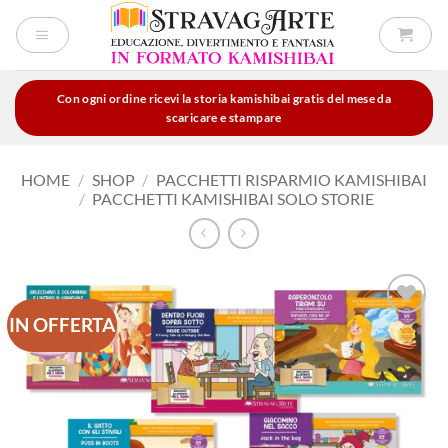
Salta
ai
contenuti
Con ogni ordine ricevi la storia kamishibai gratis del mese da
scaricare e stampare
HOME
/
SHOP
/
PACCHETTI RISPARMIO KAMISHIBAI
/
PACCHETTI KAMISHIBAI SOLO STORIE
IN OFFERTA
Aggiungi
alla lista
dei
desideri