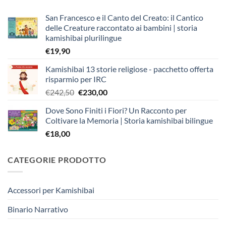
San Francesco e il Canto del Creato: il Cantico
delle Creature raccontato ai bambini | storia
kamishibai plurilingue
€
19,90
Kamishibai 13 storie religiose - pacchetto offerta
risparmio per IRC
Il
Il
€
242,50
€
230,00
prezzo
prezzo
Dove Sono Finiti i Fiori? Un Racconto per
originale
attuale
Coltivare la Memoria | Storia kamishibai bilingue
era:
è:
€
18,00
€242,50.
€230,00.
CATEGORIE PRODOTTO
Accessori per Kamishibai
Binario Narrativo