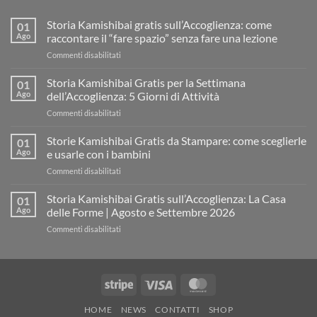
Storia Kamishibai gratis sull’Accoglienza: come
01
Ago
raccontare il “fare spazio” senza fare una lezione
su
Commenti disabilitati
Storia
Kamishibai
Storia Kamishibai Gratis per la Settimana
01
gratis
Ago
dell’Accoglienza: 5 Giorni di Attività
sull’Accoglienza:
su
Commenti disabilitati
come
Storia
raccontare
Kamishibai
Storie Kamishibai Gratis da Stampare: come sceglierle
il
01
Gratis
“fare
Ago
e usarle con i bambini
per
spazio”
su
Commenti disabilitati
la
senza
Storie
Settimana
fare
Kamishibai
Storia Kamishibai Gratis sull’Accoglienza: La Casa
dell’Accoglienza:
01
una
Gratis
5
Ago
delle Forme | Agosto e Settembre 2026
lezione
da
Giorni
su
Commenti disabilitati
Stampare:
di
Storia
come
Attività
Kamishibai
sceglierle
Gratis
e
sull’Accoglienza:
usarle
Stripe
Visa
MasterCard
La
con
Casa
i
HOME
NEWS
CONTATTI
SHOP
delle
bambini