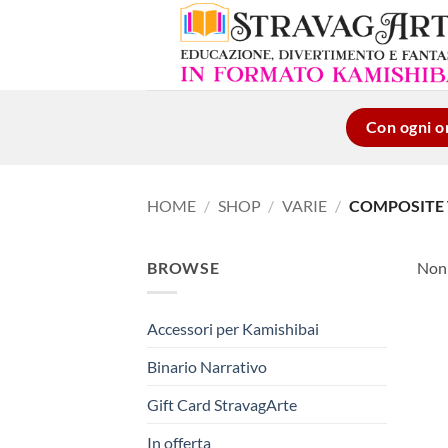
Salta
ai
contenuti
Con ogni or
HOME
/
SHOP
/
VARIE
/
COMPOSITE T
BROWSE
Non 
Accessori per Kamishibai
Binario Narrativo
Gift Card StravagArte
In offerta