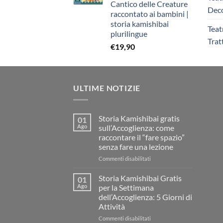
Cantico delle Creature
€263,40.
€250,00.
Deco
raccontato ai bambini |
storia kamishibai
Teat
plurilingue
Trat
€
19,90
ULTIME NOTIZIE
Storia Kamishibai gratis
01
Ago
sull’Accoglienza: come
raccontare il “fare spazio”
senza fare una lezione
su
Commenti disabilitati
Storia
Kamishibai
Storia Kamishibai Gratis
01
gratis
Ago
per la Settimana
sull’Accoglienza:
dell’Accoglienza: 5 Giorni di
come
Attività
raccontare
il
su
Commenti disabilitati