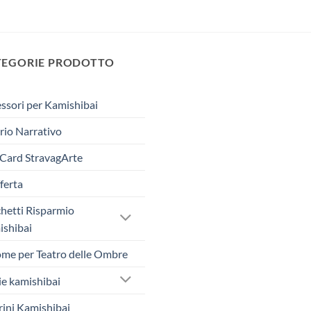
TEGORIE PRODOTTO
ssori per Kamishibai
rio Narrativo
 Card StravagArte
fferta
hetti Risparmio
shibai
me per Teatro delle Ombre
ie kamishibai
rini Kamishibai