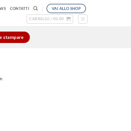
VAI ALLO SHOP
EWS
CONTATTI
CARRELLO /
€
0,00
e e stampare
e.