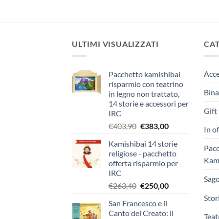
ULTIMI VISUALIZZATI
CA
Acce
Pacchetto kamishibai
risparmio con teatrino
Bina
in legno non trattato,
14 storie e accessori per
Gift
IRC
Il
Il
€
403,90
€
383,00
In o
prezzo
prezzo
Kamishibai 14 storie
originale
attuale
Pacc
religiose - pacchetto
era:
è:
Kami
offerta risparmio per
€403,90.
€383,00.
IRC
Sago
Il
Il
€
263,40
€
250,00
prezzo
prezzo
Stor
San Francesco e il
originale
attuale
Canto del Creato: il
era:
è:
Teat