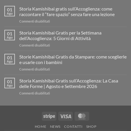
Storia Kamishibai gratis sull’Accoglienza: come
01
Ago
raccontare il “fare spazio” senza fare una lezione
su
Commenti disabilitati
Storia
Kamishibai
Storia Kamishibai Gratis per la Settimana
01
gratis
Ago
dell’Accoglienza: 5 Giorni di Attività
sull’Accoglienza:
su
Commenti disabilitati
come
Storia
raccontare
Kamishibai
Storie Kamishibai Gratis da Stampare: come sceglierle
il
01
Gratis
“fare
Ago
e usarle con i bambini
per
spazio”
su
Commenti disabilitati
la
senza
Storie
Settimana
fare
Kamishibai
Storia Kamishibai Gratis sull’Accoglienza: La Casa
dell’Accoglienza:
01
una
Gratis
5
Ago
delle Forme | Agosto e Settembre 2026
lezione
da
Giorni
su
Commenti disabilitati
Stampare:
di
Storia
come
Attività
Kamishibai
sceglierle
Gratis
e
sull’Accoglienza:
usarle
Stripe
Visa
MasterCard
La
con
Casa
i
HOME
NEWS
CONTATTI
SHOP
delle
bambini