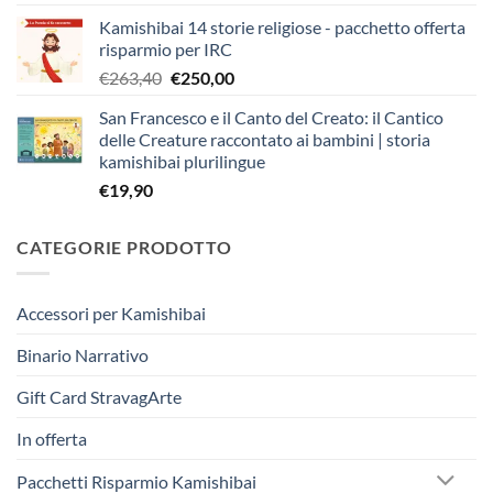
prezzo
prezzo
Kamishibai 14 storie religiose - pacchetto offerta
originale
attuale
risparmio per IRC
era:
è:
Il
Il
€
263,40
€
250,00
€403,90.
€383,00.
prezzo
prezzo
San Francesco e il Canto del Creato: il Cantico
originale
attuale
delle Creature raccontato ai bambini | storia
era:
è:
kamishibai plurilingue
€263,40.
€250,00.
€
19,90
CATEGORIE PRODOTTO
Accessori per Kamishibai
Binario Narrativo
Gift Card StravagArte
In offerta
Pacchetti Risparmio Kamishibai