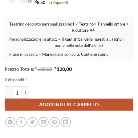
€
8,50
44 disponibili
Teatrino decorato personalizzabile:
1 × Teatrino + Pannello ombre +
Riduttore A4
Personalizzazione in alto:
1 × Il kamishibai della maestra... (scrivi il
nome nelle note dell'ordine)
Frase in basso:
1 × Maneggiare con cura. Contiene sogni.
€
€
Prezzo Totale:
130,00
120,00
2 disponibili
Teatrino kamishibai A3 Legno di Betulla Personalizzabile - RR01 quant
AGGIUNGI AL CARRELLO