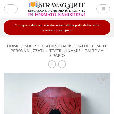
Salta
ai
contenuti
Con ogni ordine ricevi la storia kamishibai gratis del mese da
scaricare e stampare
HOME
/
SHOP
/
TEATRINI KAMISHIBAI DECORATI E
PERSONALIZZATI
/
TEATRINI KAMISHIBAI TEMA
SIPARIO
Aggiungi
alla lista
dei
desideri