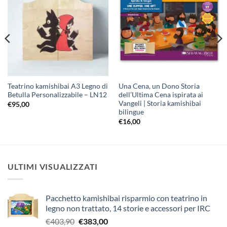
Aggiungi
Aggiungi
alla lista
alla lista
dei
dei
desideri
desideri
Teatrino kamishibai A3 Legno di
Una Cena, un Dono Storia
Betulla Personalizzabile – LN12
dell’Ultima Cena ispirata ai
Vangeli | Storia kamishibai
€
95,00
bilingue
€
16,00
ULTIMI VISUALIZZATI
Pacchetto kamishibai risparmio con teatrino in
legno non trattato, 14 storie e accessori per IRC
Il
Il
€
403,90
€
383,00