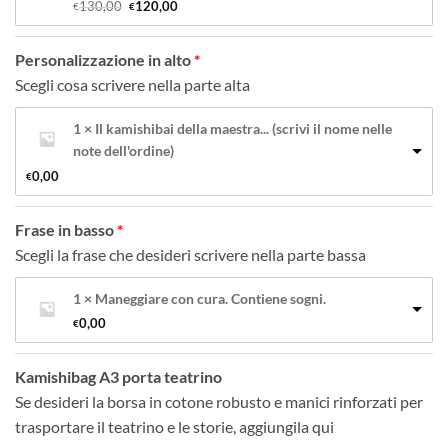
Il 
Il 
130,00
120,00
€
€
prezzo 
prezzo 
originale 
attuale 
era: 
è: 
Personalizzazione in alto
€130,00.
€120,00.
Scegli cosa scrivere nella parte alta
1 × Il kamishibai della maestra... (scrivi il nome nelle
note dell'ordine)
0,00
€
Frase in basso
Scegli la frase che desideri scrivere nella parte bassa
1 × Maneggiare con cura. Contiene sogni.
0,00
€
Kamishibag A3 porta teatrino
Se desideri la borsa in cotone robusto e manici rinforzati per
trasportare il teatrino e le storie, aggiungila qui