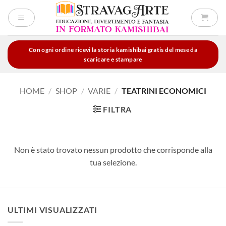
Salta
ai
contenuti
Con ogni ordine ricevi la storia kamishibai gratis del mese da
scaricare e stampare
HOME
/
SHOP
/
VARIE
/
TEATRINI ECONOMICI
FILTRA
Non è stato trovato nessun prodotto che corrisponde alla
tua selezione.
ULTIMI VISUALIZZATI