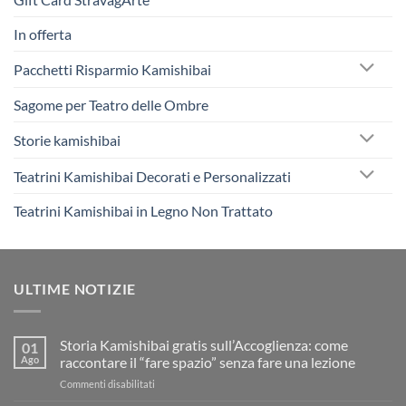
In offerta
Pacchetti Risparmio Kamishibai
Sagome per Teatro delle Ombre
Storie kamishibai
Teatrini Kamishibai Decorati e Personalizzati
Teatrini Kamishibai in Legno Non Trattato
ULTIME NOTIZIE
Storia Kamishibai gratis sull’Accoglienza: come
01
Ago
raccontare il “fare spazio” senza fare una lezione
su
Commenti disabilitati
Storia