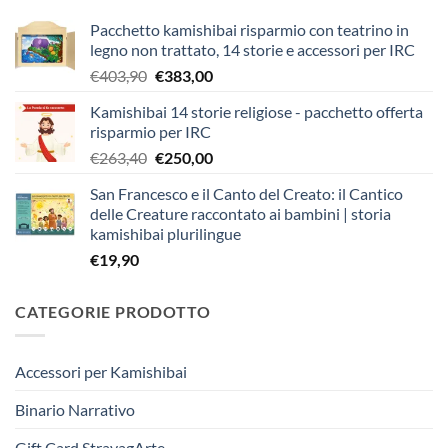
Pacchetto kamishibai risparmio con teatrino in
legno non trattato, 14 storie e accessori per IRC
Il
Il
€
403,90
€
383,00
prezzo
prezzo
Kamishibai 14 storie religiose - pacchetto offerta
originale
attuale
risparmio per IRC
era:
è:
Il
Il
€
263,40
€
250,00
€403,90.
€383,00.
prezzo
prezzo
San Francesco e il Canto del Creato: il Cantico
originale
attuale
delle Creature raccontato ai bambini | storia
era:
è:
kamishibai plurilingue
€263,40.
€250,00.
€
19,90
CATEGORIE PRODOTTO
Accessori per Kamishibai
Binario Narrativo
Gift Card StravagArte