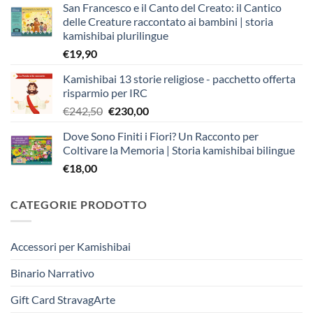
San Francesco e il Canto del Creato: il Cantico
delle Creature raccontato ai bambini | storia
kamishibai plurilingue
€
19,90
Kamishibai 13 storie religiose - pacchetto offerta
risparmio per IRC
Il
Il
€
242,50
€
230,00
prezzo
prezzo
Dove Sono Finiti i Fiori? Un Racconto per
originale
attuale
Coltivare la Memoria | Storia kamishibai bilingue
era:
è:
€
18,00
€242,50.
€230,00.
CATEGORIE PRODOTTO
Accessori per Kamishibai
Binario Narrativo
Gift Card StravagArte