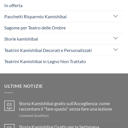
In offerta
Pacchetti Risparmio Kamishibai
Sagome per Teatro delle Ombre
Storie kamishibai
Teatrini Kamishibai Decorati e Personalizzati
Teatrini Kamishibai in Legno Non Trattato
ULTIME NOTIZIE
Storia Kamishibai gratis sull’Accoglienza: come
01
Ago
raccontare il “fare spazio” senza fare una lezione
su
Commenti disabilitati
Storia
Kamishibai
Storia Kamishibai Gratis per la Settimana
01