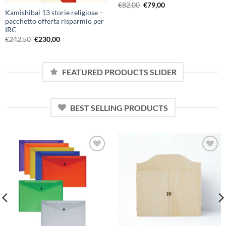
Il
Il
€
82,00
€
79,00
prezzo
prezzo
Kamishibai 13 storie religiose –
originale
attuale
pacchetto offerta risparmio per
era:
è:
IRC
€82,00.
€79,00.
Il
Il
€
242,50
€
230,00
prezzo
prezzo
originale
attuale
era:
è:
€242,50.
€230,00.
FEATURED PRODUCTS SLIDER
BEST SELLING PRODUCTS
Aggiungi
Aggiungi
alla lista
alla lista
dei
dei
desideri
desideri