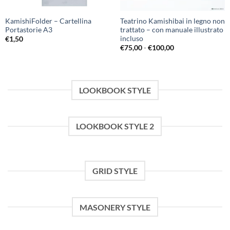
KamishiFolder – Cartellina
Teatrino Kamishibai in legno non
Portastorie A3
trattato – con manuale illustrato
incluso
€
1,50
Fascia
€
75,00
-
€
100,00
di
prezzo:
da
€75,00
a
€100,00
LOOKBOOK STYLE
LOOKBOOK STYLE 2
GRID STYLE
MASONERY STYLE