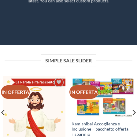
latest. You can also select custom products.
SIMPLE SALE SLIDER
IN OFFERTA
IN OFFERTA
Aggiungi
Aggiungi
alla lista
alla lista
dei
dei
desideri
desideri
Kamishibai Accoglienza e
Inclusione – pacchetto offerta
risparmio