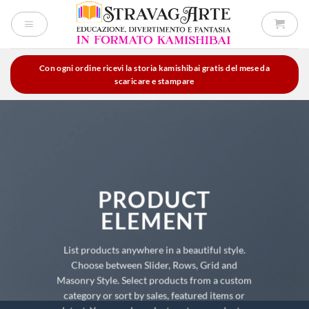
Salta
ai
contenuti
Con ogni ordine ricevi la storia kamishibai gratis del mese da
scaricare e stampare
PRODUCT
ELEMENT
List products anywhere in a beautiful style.
Choose between Slider, Rows, Grid and
Masonry Style. Select products from a custom
category or sort by sales, featured items or