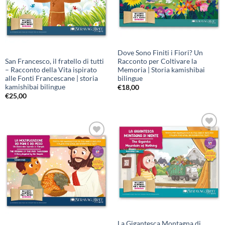
Dove Sono Finiti i Fiori? Un
San Francesco, il fratello di tutti
Racconto per Coltivare la
– Racconto della Vita ispirato
Memoria | Storia kamishibai
alle Fonti Francescane | storia
bilingue
kamishibai bilingue
€
18,00
€
25,00
Aggiungi
alla lista
Aggiungi
dei
alla lista
desideri
dei
desideri
La Gigantesca Montagna di