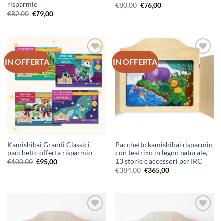
risparmio
Il
Il
€
80,00
€
76,00
prezzo
prezzo
Il
Il
€
82,00
€
79,00
originale
attuale
prezzo
prezzo
era:
è:
originale
attuale
€80,00.
€76,00.
era:
è:
€82,00.
€79,00.
IN OFFERTA
IN OFFERTA
Aggiungi
Aggiungi
alla lista
alla lista
dei
dei
desideri
desideri
Kamishibai Grandi Classici –
Pacchetto kamishibai risparmio
pacchetto offerta risparmio
con teatrino in legno naturale,
13 storie e accessori per IRC
Il
Il
€
100,00
€
95,00
prezzo
prezzo
Il
Il
€
384,00
€
365,00
originale
attuale
prezzo
prezzo
era:
è:
originale
attuale
€100,00.
€95,00.
era:
è:
€384,00.
€365,00.
Aggiungi
Aggiungi