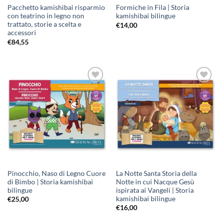
Pacchetto kamishibai risparmio
Formiche in Fila | Storia
con teatrino in legno non
kamishibai bilingue
trattato, storie a scelta e
€
14,00
accessori
€
84,55
Aggiungi
Aggiungi
alla lista
alla lista
dei
dei
desideri
desideri
Pinocchio, Naso di Legno Cuore
La Notte Santa Storia della
di Bimbo | Storia kamishibai
Notte in cui Nacque Gesù
bilingue
ispirata ai Vangeli | Storia
kamishibai bilingue
€
25,00
€
16,00