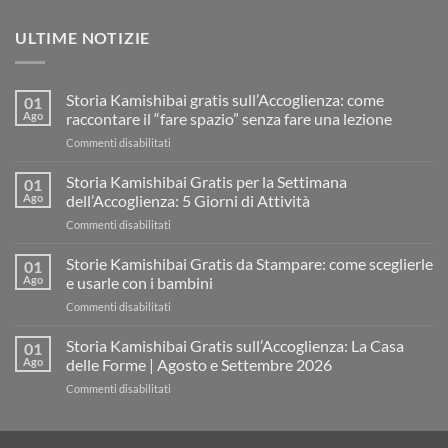
ULTIME NOTIZIE
Storia Kamishibai gratis sull’Accoglienza: come
01
Ago
raccontare il “fare spazio” senza fare una lezione
su
Commenti disabilitati
Storia
Kamishibai
Storia Kamishibai Gratis per la Settimana
01
gratis
Ago
dell’Accoglienza: 5 Giorni di Attività
sull’Accoglienza:
su
Commenti disabilitati
come
Storia
raccontare
Kamishibai
Storie Kamishibai Gratis da Stampare: come sceglierle
il
01
Gratis
“fare
Ago
e usarle con i bambini
per
spazio”
su
Commenti disabilitati
la
senza
Storie
Settimana
fare
Kamishibai
Storia Kamishibai Gratis sull’Accoglienza: La Casa
dell’Accoglienza:
01
una
Gratis
5
Ago
delle Forme | Agosto e Settembre 2026
lezione
da
Giorni
su
Commenti disabilitati
Stampare:
di
Storia
come
Attività
Kamishibai
sceglierle
Gratis
e