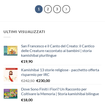
1
2
3
ULTIMI VISUALIZZATI
San Francesco e il Canto del Creato: il Cantico
delle Creature raccontato ai bambini | storia
kamishibai plurilingue
€
19,90
Kamishibai 13 storie religiose - pacchetto offerta
risparmio per IRC
Il
Il
€
242,50
€
230,00
prezzo
prezzo
Dove Sono Finiti i Fiori? Un Racconto per
originale
attuale
Coltivare la Memoria | Storia kamishibai bilingue
era:
è:
€
18,00
€242,50.
€230,00.