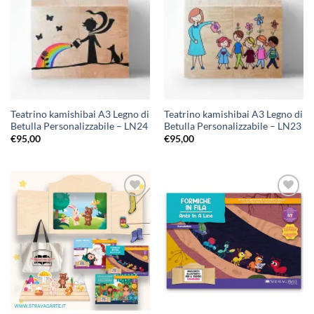
alla lista
alla lista
dei
dei
desideri
desideri
Teatrino kamishibai A3 Legno di
Teatrino kamishibai A3 Legno di
Betulla Personalizzabile – LN24
Betulla Personalizzabile – LN23
€
95,00
€
95,00
Aggiungi
Aggiungi
alla lista
alla lista
dei
dei
desideri
desideri