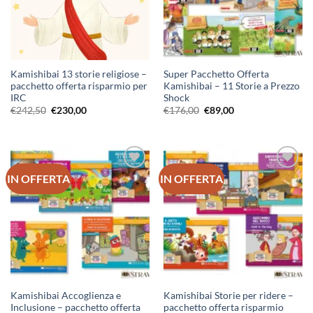
Kamishibai 13 storie religiose –
Super Pacchetto Offerta
pacchetto offerta risparmio per
Kamishibai – 11 Storie a Prezzo
IRC
Shock
Il
Il
Il
Il
€
242,50
€
230,00
€
176,00
€
89,00
prezzo
prezzo
prezzo
prezzo
originale
attuale
originale
attuale
era:
è:
era:
è:
€242,50.
€230,00.
€176,00.
€89,00.
IN OFFERTA
IN OFFERTA
Aggiungi
Aggiungi
alla lista
alla lista
dei
dei
desideri
desideri
Kamishibai Accoglienza e
Kamishibai Storie per ridere –
Inclusione – pacchetto offerta
pacchetto offerta risparmio