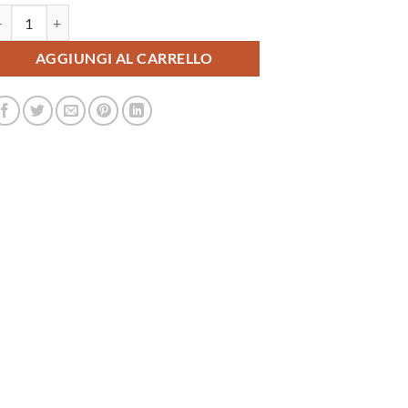
atrino Kamishibai Economico Personalizzabile - Outlet BZ02 quantità
AGGIUNGI AL CARRELLO