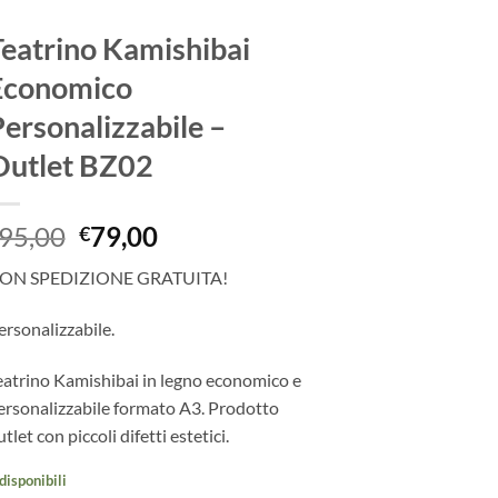
eatrino Kamishibai
Economico
ersonalizzabile –
Outlet BZ02
Il
Il
95,00
79,00
€
prezzo
prezzo
ON SPEDIZIONE GRATUITA!
originale
attuale
era:
è:
ersonalizzabile.
€95,00.
€79,00.
eatrino Kamishibai in legno economico e
ersonalizzabile formato A3. Prodotto
tlet con piccoli difetti estetici.
disponibili