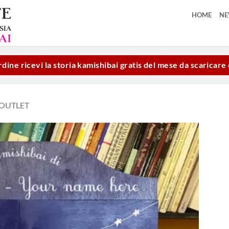
HOME
N
dine ricevi la storia kamishibai gratis del mese da scaricar
OUTLET
Aggiungi
alla lista
dei
desideri