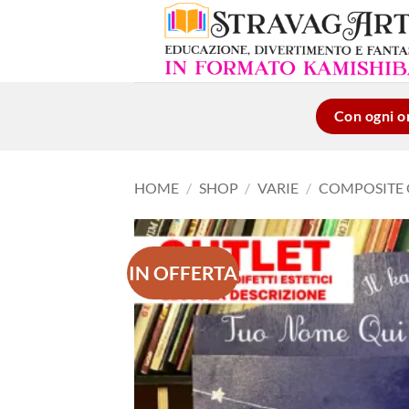
Salta
ai
contenuti
Con ogni or
HOME
/
SHOP
/
VARIE
/
COMPOSITE 
IN OFFERTA