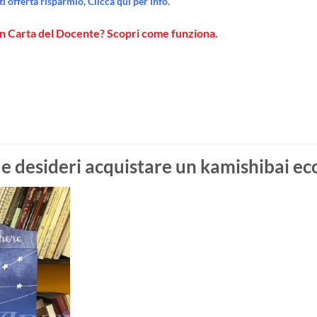
 offerta risparmio, Clicca qui per info.
on Carta del Docente? Scopri come funziona.
 e desideri acquistare un kamishibai e