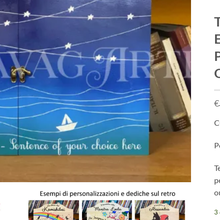
T
P
€
C
P
T
p
ou
3 