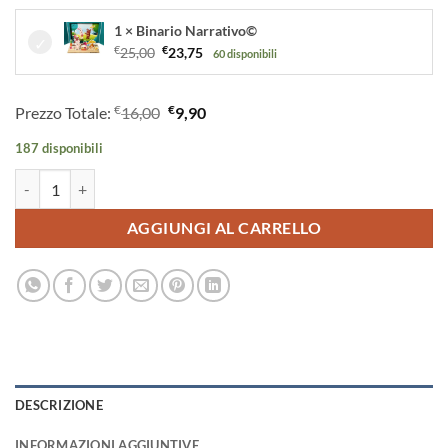
1 × Binario Narrativo©
Il
Il
€
25,00
€
23,75
60 disponibili
prezzo
prezzo
originale
attuale
€
€
Prezzo Totale:
16,00
9,90
era:
è:
€25,00.
€23,75.
187 disponibili
IN CUCINA CON EMMA E PAUL - storia kamishibai quantità
AGGIUNGI AL CARRELLO
DESCRIZIONE
INFORMAZIONI AGGIUNTIVE