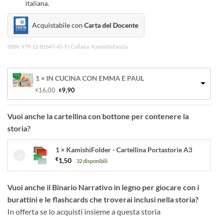
italiana.
Acquistabile con
Carta del Docente
ISBN: 979-12-81647-45-9 | Collana: KamishInfanzia
1 × IN CUCINA CON EMMA E PAUL
Il 
Il 
16,00
9,90
€
€
prezzo 
prezzo 
originale 
attuale 
era: 
è: 
Vuoi anche la cartellina con bottone per contenere la
€16,00.
€9,90.
storia?
1 × KamishiFolder - Cartellina Portastorie A3
€
1,50
32 disponibili
Vuoi anche il Binario Narrativo in legno per giocare con i
burattini e le flashcards che troverai inclusi nella storia?
In offerta se lo acquisti insieme a questa storia