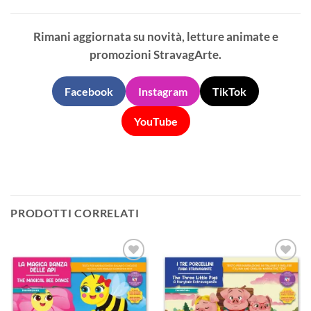
Rimani aggiornata su novità, letture animate e
promozioni StravagArte.
Facebook
Instagram
TikTok
YouTube
PRODOTTI CORRELATI
Aggiungi
Aggiungi
alla lista
alla lista
dei
dei
desideri
desideri