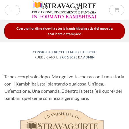
Salta
ai
contenuti
Con ogni ordine ricevi la storia kamishibai gratis del mese da
scaricare e stampare
CONSIGLI E TRUCCHI
,
FIABE CLASSICHE
PUBBLICATO IL
29/06/2025
DA
ADMIN
Te ne accorgi solo dopo. Ma ogni volta che racconti una storia
con il Kamishibai, stai piantando qualcosa. Un’idea.
Un’emozione. Una domanda. E dentro la testa (e il cuore) dei
bambini, quel seme comincia a germogliare.