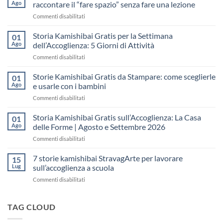
Ago
raccontare il “fare spazio” senza fare una lezione
su
Commenti disabilitati
Storia
Kamishibai
Storia Kamishibai Gratis per la Settimana
01
gratis
Ago
dell’Accoglienza: 5 Giorni di Attività
sull’Accoglienza:
su
Commenti disabilitati
come
Storia
raccontare
Kamishibai
Storie Kamishibai Gratis da Stampare: come sceglierle
il
01
Gratis
“fare
Ago
e usarle con i bambini
per
spazio”
su
Commenti disabilitati
la
senza
Storie
Settimana
fare
Kamishibai
Storia Kamishibai Gratis sull’Accoglienza: La Casa
dell’Accoglienza:
01
una
Gratis
5
Ago
delle Forme | Agosto e Settembre 2026
lezione
da
Giorni
su
Commenti disabilitati
Stampare:
di
Storia
come
Attività
Kamishibai
7 storie kamishibai StravagArte per lavorare
sceglierle
15
Gratis
e
Lug
sull’accoglienza a scuola
sull’Accoglienza:
usarle
su
Commenti disabilitati
La
con
7
Casa
i
storie
delle
bambini
kamishibai
TAG CLOUD
Forme
StravagArte
|
per
Agosto