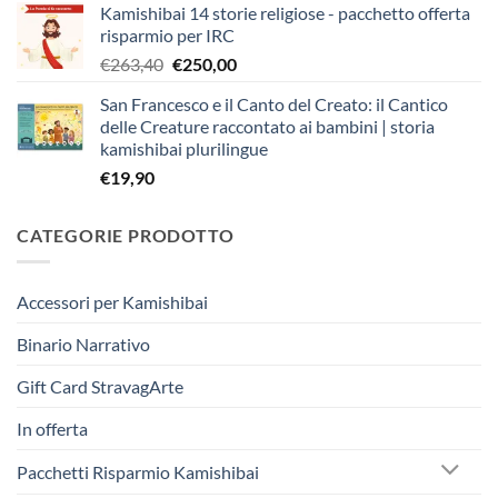
Kamishibai 14 storie religiose - pacchetto offerta
originale
attuale
risparmio per IRC
era:
è:
Il
Il
€
263,40
€
250,00
€403,90.
€383,00.
prezzo
prezzo
San Francesco e il Canto del Creato: il Cantico
originale
attuale
delle Creature raccontato ai bambini | storia
era:
è:
kamishibai plurilingue
€263,40.
€250,00.
€
19,90
CATEGORIE PRODOTTO
Accessori per Kamishibai
Binario Narrativo
Gift Card StravagArte
In offerta
Pacchetti Risparmio Kamishibai