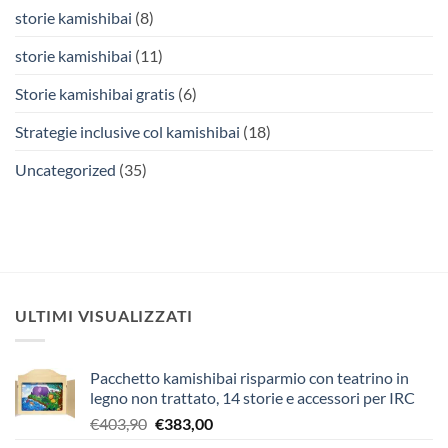
storie kamishibai
(8)
storie kamishibai
(11)
Storie kamishibai gratis
(6)
Strategie inclusive col kamishibai
(18)
Uncategorized
(35)
ULTIMI VISUALIZZATI
Pacchetto kamishibai risparmio con teatrino in
legno non trattato, 14 storie e accessori per IRC
Il
Il
€
403,90
€
383,00
prezzo
prezzo