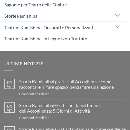
Sagome per Teatro delle Ombre
Storie kamishibai
Teatrini Kamishibai Decorati e Personalizzati
Teatrini Kamishibai in Legno Non Trattato
ULTIME NOTIZIE
Storia Kamishibai gratis sull’Accoglienza: come
01
Ago
raccontare il “fare spazio” senza fare una lezione
su
Commenti disabilitati
Storia
Kamishibai
Storia Kamishibai Gratis per la Settimana
01
gratis
Ago
dell’Accoglienza: 5 Giorni di Attività
sull’Accoglienza:
su
Commenti disabilitati
come
Storia
raccontare
Kamishibai
Storie Kamishibai Gratis da Stampare: come sceglierle
il
01