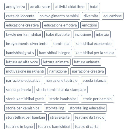
lavorare
e
accoglienza
ad alta voce
attività didattiche
butai
sull’accoglienza
Settembre
a
2026
carta del docente
coinvolgimento bambini
diversità
educazione
scuola
educazione creativa
educazione emotiva
emozioni
favole per kamishibai
fiabe illustrate
inclusione
infanzia
insegnamento divertente
kamishibai
kamishibai economico
kamishibai gratis
kamishibai in legno
kamishibai per la scuola
lettura ad alta voce
lettura animata
letture animate
motivazione insegnanti
narrazione
narrazione creativa
narrazione educativa
narrazione teatrale
scuola infanzia
scuola primaria
storia kamishibai da stampare
storia kamishibai gratis
storie kamishibai
storie per bambini
storie per kamishibai
storytelling
storytelling educativo
storytelling per bambini
stravagarte
teatrino da tavolo
teatrino in legno
teatrino kamishibai
teatro di carta