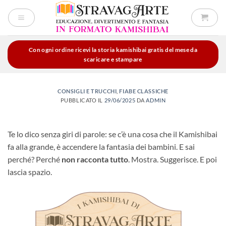
Salta
ai
contenuti
Con ogni ordine ricevi la storia kamishibai gratis del mese da
scaricare e stampare
CONSIGLI E TRUCCHI
,
FIABE CLASSICHE
PUBBLICATO IL
29/06/2025
DA
ADMIN
Te lo dico senza giri di parole: se c’è una cosa che il Kamishibai
fa alla grande, è accendere la fantasia dei bambini. E sai
perché? Perché
non racconta tutto
. Mostra. Suggerisce. E poi
lascia spazio.