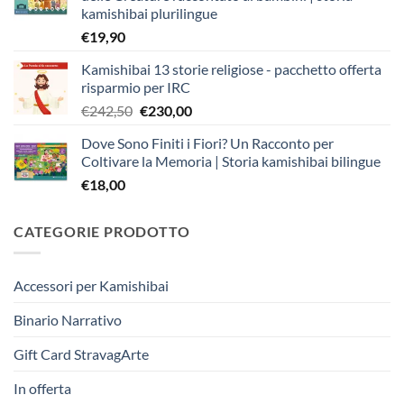
kamishibai plurilingue
€
19,90
Kamishibai 13 storie religiose - pacchetto offerta
risparmio per IRC
Il
Il
€
242,50
€
230,00
prezzo
prezzo
Dove Sono Finiti i Fiori? Un Racconto per
originale
attuale
Coltivare la Memoria | Storia kamishibai bilingue
era:
è:
€
18,00
€242,50.
€230,00.
CATEGORIE PRODOTTO
Accessori per Kamishibai
Binario Narrativo
Gift Card StravagArte
In offerta