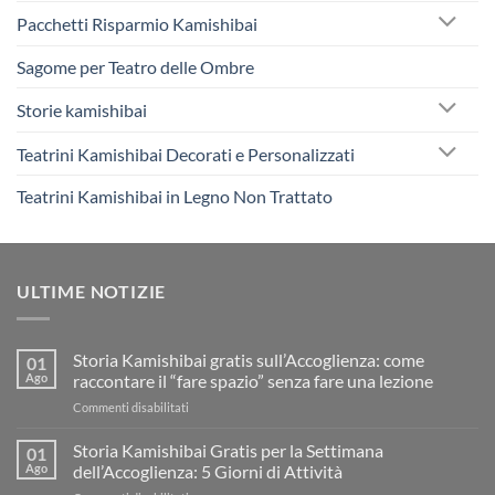
Pacchetti Risparmio Kamishibai
Sagome per Teatro delle Ombre
Storie kamishibai
Teatrini Kamishibai Decorati e Personalizzati
Teatrini Kamishibai in Legno Non Trattato
ULTIME NOTIZIE
Storia Kamishibai gratis sull’Accoglienza: come
01
Ago
raccontare il “fare spazio” senza fare una lezione
su
Commenti disabilitati
Storia
Kamishibai
Storia Kamishibai Gratis per la Settimana
01
gratis
Ago
dell’Accoglienza: 5 Giorni di Attività
sull’Accoglienza: