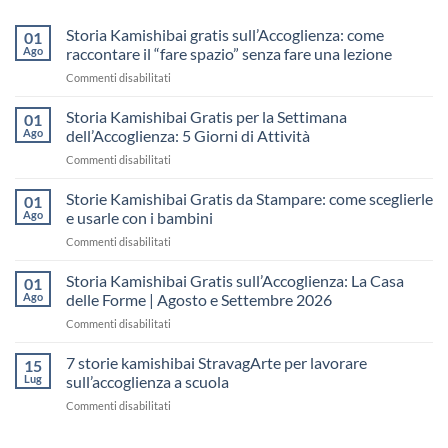
Storia Kamishibai gratis sull’Accoglienza: come
01
Ago
raccontare il “fare spazio” senza fare una lezione
su
Commenti disabilitati
Storia
Kamishibai
Storia Kamishibai Gratis per la Settimana
01
gratis
Ago
dell’Accoglienza: 5 Giorni di Attività
sull’Accoglienza:
su
Commenti disabilitati
come
Storia
raccontare
Kamishibai
Storie Kamishibai Gratis da Stampare: come sceglierle
il
01
Gratis
“fare
Ago
e usarle con i bambini
per
spazio”
su
Commenti disabilitati
la
senza
Storie
Settimana
fare
Kamishibai
Storia Kamishibai Gratis sull’Accoglienza: La Casa
dell’Accoglienza:
01
una
Gratis
5
Ago
delle Forme | Agosto e Settembre 2026
lezione
da
Giorni
su
Commenti disabilitati
Stampare:
di
Storia
come
Attività
Kamishibai
7 storie kamishibai StravagArte per lavorare
sceglierle
15
Gratis
e
Lug
sull’accoglienza a scuola
sull’Accoglienza:
usarle
su
Commenti disabilitati
La
con
7
Casa
i
storie
delle
bambini