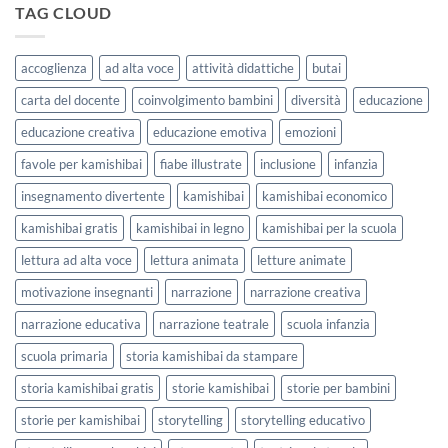
kamishibai
TAG CLOUD
Forme
StravagArte
|
per
Agosto
lavorare
e
accoglienza
ad alta voce
attività didattiche
butai
sull’accoglienza
Settembre
a
2026
carta del docente
coinvolgimento bambini
diversità
educazione
scuola
educazione creativa
educazione emotiva
emozioni
favole per kamishibai
fiabe illustrate
inclusione
infanzia
insegnamento divertente
kamishibai
kamishibai economico
kamishibai gratis
kamishibai in legno
kamishibai per la scuola
lettura ad alta voce
lettura animata
letture animate
motivazione insegnanti
narrazione
narrazione creativa
narrazione educativa
narrazione teatrale
scuola infanzia
scuola primaria
storia kamishibai da stampare
storia kamishibai gratis
storie kamishibai
storie per bambini
storie per kamishibai
storytelling
storytelling educativo