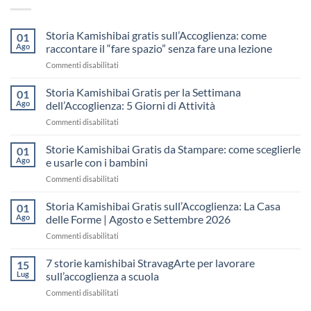
Storia Kamishibai gratis sull’Accoglienza: come
01
Ago
raccontare il “fare spazio” senza fare una lezione
su
Commenti disabilitati
Storia
Kamishibai
Storia Kamishibai Gratis per la Settimana
01
gratis
Ago
dell’Accoglienza: 5 Giorni di Attività
sull’Accoglienza:
su
Commenti disabilitati
come
Storia
raccontare
Kamishibai
Storie Kamishibai Gratis da Stampare: come sceglierle
il
01
Gratis
“fare
Ago
e usarle con i bambini
per
spazio”
su
Commenti disabilitati
la
senza
Storie
Settimana
fare
Kamishibai
Storia Kamishibai Gratis sull’Accoglienza: La Casa
dell’Accoglienza:
01
una
Gratis
5
Ago
delle Forme | Agosto e Settembre 2026
lezione
da
Giorni
su
Commenti disabilitati
Stampare:
di
Storia
come
Attività
Kamishibai
7 storie kamishibai StravagArte per lavorare
sceglierle
15
Gratis
e
Lug
sull’accoglienza a scuola
sull’Accoglienza:
usarle
su
Commenti disabilitati
La
con
7
Casa
i