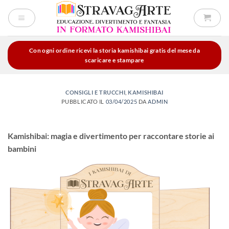
Salta
ai
contenuti
Con ogni ordine ricevi la storia kamishibai gratis del mese da
scaricare e stampare
CONSIGLI E TRUCCHI
,
KAMISHIBAI
PUBBLICATO IL
03/04/2025
DA
ADMIN
Kamishibai: magia e divertimento per raccontare storie ai
bambini