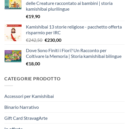
delle Creature raccontato ai bambini | storia
kamishibai plurilingue
€
19,90
Kamishibai 13 storie religiose - pacchetto offerta
risparmio per IRC
Il
Il
€
242,50
€
230,00
prezzo
prezzo
Dove Sono Finiti i Fiori? Un Racconto per
originale
attuale
Coltivare la Memoria | Storia kamishibai bilingue
era:
è:
€
18,00
€242,50.
€230,00.
CATEGORIE PRODOTTO
Accessori per Kamishibai
Binario Narrativo
Gift Card StravagArte
In offerta