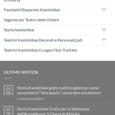
Pacchetti Risparmio Kamishibai
Sagome per Teatro delle Ombre
Storie kamishibai
Teatrini Kamishibai Decorati e Personalizzati
Teatrini Kamishibai in Legno Non Trattato
ULTIME NOTIZIE
Storia Kamishibai gratis sull’Accoglienza: come
01
Ago
raccontare il “fare spazio” senza fare una lezione
su
Commenti disabilitati
Storia
Kamishibai
Storia Kamishibai Gratis per la Settimana
01
gratis
Ago
dell’Accoglienza: 5 Giorni di Attività