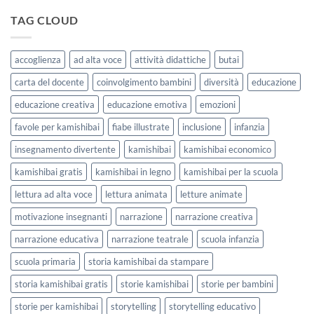
storie
delle
bambini
kamishibai
TAG CLOUD
Forme
StravagArte
|
per
Agosto
lavorare
e
accoglienza
ad alta voce
attività didattiche
butai
sull’accoglienza
Settembre
a
2026
carta del docente
coinvolgimento bambini
diversità
educazione
scuola
educazione creativa
educazione emotiva
emozioni
favole per kamishibai
fiabe illustrate
inclusione
infanzia
insegnamento divertente
kamishibai
kamishibai economico
kamishibai gratis
kamishibai in legno
kamishibai per la scuola
lettura ad alta voce
lettura animata
letture animate
motivazione insegnanti
narrazione
narrazione creativa
narrazione educativa
narrazione teatrale
scuola infanzia
scuola primaria
storia kamishibai da stampare
storia kamishibai gratis
storie kamishibai
storie per bambini
storie per kamishibai
storytelling
storytelling educativo