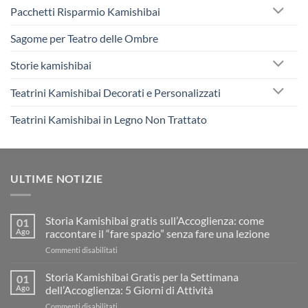
Pacchetti Risparmio Kamishibai
Sagome per Teatro delle Ombre
Storie kamishibai
Teatrini Kamishibai Decorati e Personalizzati
Teatrini Kamishibai in Legno Non Trattato
ULTIME NOTIZIE
Storia Kamishibai gratis sull’Accoglienza: come
01
Ago
raccontare il “fare spazio” senza fare una lezione
su
Commenti disabilitati
Storia
Kamishibai
Storia Kamishibai Gratis per la Settimana
01
gratis
Ago
dell’Accoglienza: 5 Giorni di Attività
sull’Accoglienza:
su
Commenti disabilitati
come