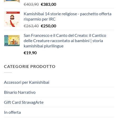
Il
Il
€
403,90
€
383,00
prezzo
prezzo
Kamishibai 14 storie religiose - pacchetto offerta
originale
attuale
risparmio per IRC
era:
è:
Il
Il
€
263,40
€
250,00
€403,90.
€383,00.
prezzo
prezzo
San Francesco e il Canto del Creato: il Cantico
originale
attuale
delle Creature raccontato ai bambini | storia
era:
è:
kamishibai plurilingue
€263,40.
€250,00.
€
19,90
CATEGORIE PRODOTTO
Accessori per Kamishibai
Binario Narrativo
Gift Card StravagArte
In offerta