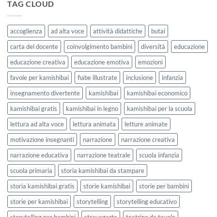
kamishibai
TAG CLOUD
Forme
StravagArte
|
per
Agosto
lavorare
e
accoglienza
ad alta voce
attività didattiche
butai
sull’accoglienza
Settembre
a
2026
carta del docente
coinvolgimento bambini
diversità
educazione
scuola
educazione creativa
educazione emotiva
emozioni
favole per kamishibai
fiabe illustrate
inclusione
infanzia
insegnamento divertente
kamishibai
kamishibai economico
kamishibai gratis
kamishibai in legno
kamishibai per la scuola
lettura ad alta voce
lettura animata
letture animate
motivazione insegnanti
narrazione
narrazione creativa
narrazione educativa
narrazione teatrale
scuola infanzia
scuola primaria
storia kamishibai da stampare
storia kamishibai gratis
storie kamishibai
storie per bambini
storie per kamishibai
storytelling
storytelling educativo
storytelling per bambini
stravagarte
teatrino da tavolo