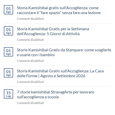
Storia Kamishibai gratis sull’Accoglienza: come
01
Ago
raccontare il “fare spazio” senza fare una lezione
su
Commenti disabilitati
Storia
Kamishibai
Storia Kamishibai Gratis per la Settimana
01
gratis
Ago
dell’Accoglienza: 5 Giorni di Attività
sull’Accoglienza:
su
Commenti disabilitati
come
Storia
raccontare
Kamishibai
Storie Kamishibai Gratis da Stampare: come sceglierle
il
01
Gratis
“fare
Ago
e usarle con i bambini
per
spazio”
su
Commenti disabilitati
la
senza
Storie
Settimana
fare
Kamishibai
Storia Kamishibai Gratis sull’Accoglienza: La Casa
dell’Accoglienza:
01
una
Gratis
5
Ago
delle Forme | Agosto e Settembre 2026
lezione
da
Giorni
su
Commenti disabilitati
Stampare:
di
Storia
come
Attività
Kamishibai
7 storie kamishibai StravagArte per lavorare
sceglierle
15
Gratis
e
Lug
sull’accoglienza a scuola
sull’Accoglienza:
usarle
su
Commenti disabilitati
La
con
7
Casa
i
storie
delle
bambini