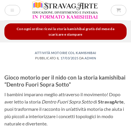
Salta
ai
contenuti
Con ogni ordine ricevi la storia kamishibai gratis del mese da
scaricare e stampare
ATTIVITÀ MOTORIE COL KAMISHIBAI
PUBBLICATO IL
17/03/2025
DA
ADMIN
Gioco motorio per il nido con la storia kamishibai
“Dentro Fuori Sopra Sotto”
I bambini imparano meglio attraverso il movimento! Dopo
aver letto la storia
Dentro Fuori Sopra Sotto
di
StravagArte
,
puoi trasformare il racconto in un’attività motoria che aiuta i
più piccoli a interiorizzare i concetti topologici in modo
naturale e divertente.