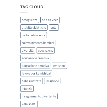
|
storie
Agosto
kamishibai
TAG CLOUD
e
StravagArte
Settembre
per
2026
lavorare
accoglienza
ad alta voce
sull’accoglienza
a
attività didattiche
butai
scuola
carta del docente
coinvolgimento bambini
diversità
educazione
educazione creativa
educazione emotiva
emozioni
favole per kamishibai
fiabe illustrate
inclusione
infanzia
insegnamento divertente
kamishibai