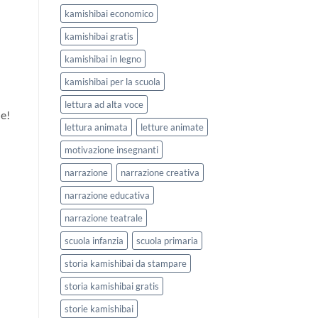
kamishibai economico
kamishibai gratis
kamishibai in legno
kamishibai per la scuola
lettura ad alta voce
le!
lettura animata
letture animate
motivazione insegnanti
narrazione
narrazione creativa
narrazione educativa
narrazione teatrale
scuola infanzia
scuola primaria
storia kamishibai da stampare
storia kamishibai gratis
storie kamishibai