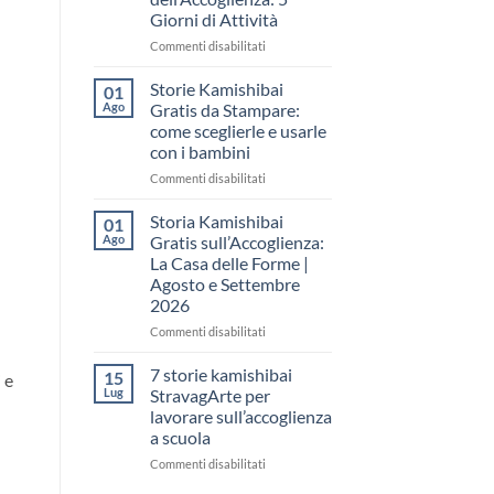
come
Giorni di Attività
raccontare
il
su
Commenti disabilitati
“fare
Storia
spazio”
Kamishibai
Storie Kamishibai
01
senza
Gratis
Ago
Gratis da Stampare:
fare
per
come sceglierle e usarle
una
la
con i bambini
lezione
Settimana
dell’Accoglienza:
su
Commenti disabilitati
5
Storie
Giorni
Kamishibai
Storia Kamishibai
01
di
Gratis
Ago
Gratis sull’Accoglienza:
Attività
da
La Casa delle Forme |
Stampare:
Agosto e Settembre
come
2026
sceglierle
e
su
Commenti disabilitati
usarle
Storia
con
Kamishibai
7 storie kamishibai
15
 e
i
Gratis
Lug
StravagArte per
bambini
sull’Accoglienza:
lavorare sull’accoglienza
La
a scuola
Casa
delle
su
Commenti disabilitati
Forme
7