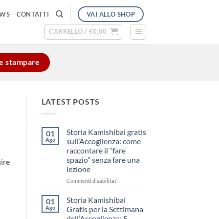
VAI ALLO SHOP
EWS
CONTATTI
CARRELLO /
€
0,00
e e stampare
LATEST POSTS
Storia Kamishibai gratis
01
Ago
sull’Accoglienza: come
raccontare il “fare
spazio” senza fare una
uire
lezione
su
Commenti disabilitati
Storia
Kamishibai
Storia Kamishibai
01
gratis
Ago
Gratis per la Settimana
sull’Accoglienza:
dell’Accoglienza: 5