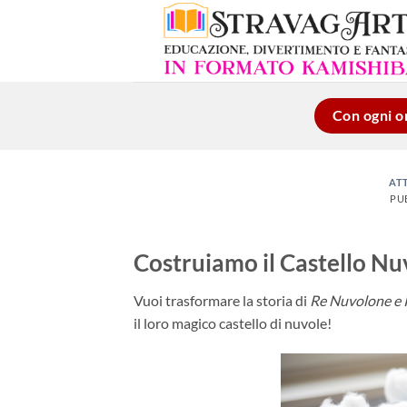
Salta
ai
contenuti
Con ogni or
ATT
PU
Costruiamo il Castello Nu
Vuoi trasformare la storia di
Re Nuvolone e 
il loro magico castello di nuvole!