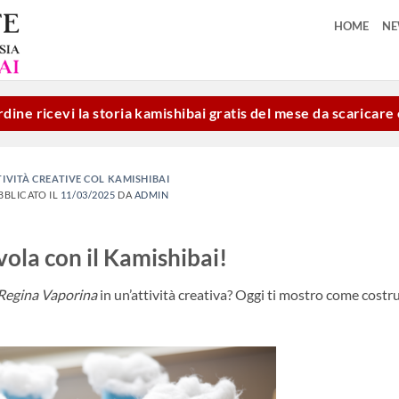
HOME
N
dine ricevi la storia kamishibai gratis del mese da scaricar
IVITÀ CREATIVE COL KAMISHIBAI
BBLICATO IL
11/03/2025
DA
ADMIN
vola con il Kamishibai!
Regina Vaporina
in un’attività creativa? Oggi ti mostro come costr