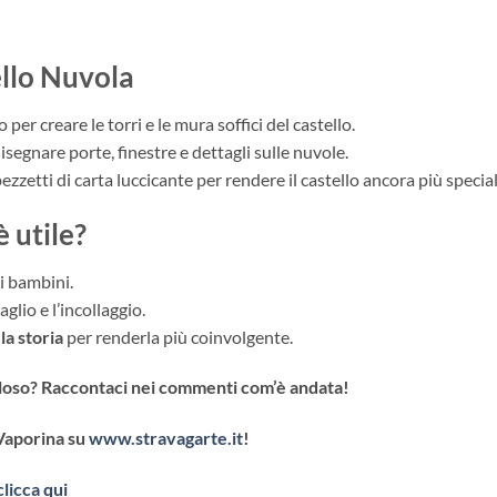
ello Nuvola
 per creare le torri e le mura soffici del castello.
isegnare porte, finestre e dettagli sulle nuvole.
pezzetti di carta luccicante per rendere il castello ancora più specia
 utile?
i bambini.
glio e l’incollaggio.
a storia
per renderla più coinvolgente.
oloso? Raccontaci nei commenti com’è andata!
 Vaporina su
www.stravagarte.it
!
clicca qui