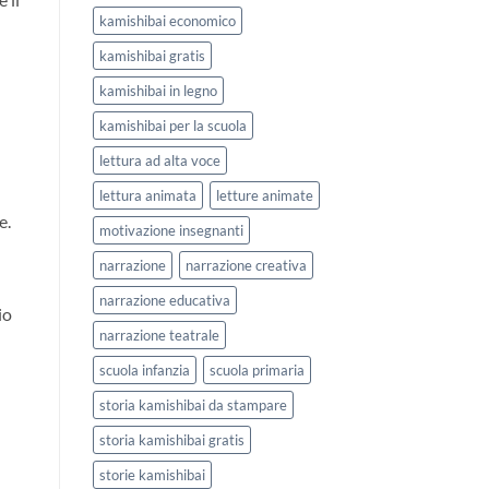
kamishibai economico
kamishibai gratis
kamishibai in legno
kamishibai per la scuola
lettura ad alta voce
lettura animata
letture animate
e.
motivazione insegnanti
narrazione
narrazione creativa
narrazione educativa
io
narrazione teatrale
scuola infanzia
scuola primaria
storia kamishibai da stampare
storia kamishibai gratis
storie kamishibai