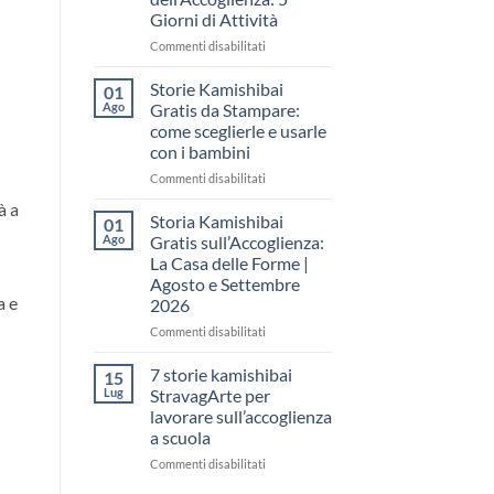
come
Giorni di Attività
raccontare
il
su
Commenti disabilitati
“fare
Storia
spazio”
Kamishibai
Storie Kamishibai
01
senza
Gratis
Ago
Gratis da Stampare:
fare
per
come sceglierle e usarle
una
la
con i bambini
lezione
Settimana
dell’Accoglienza:
su
Commenti disabilitati
5
Storie
à a
Giorni
Kamishibai
Storia Kamishibai
01
di
Gratis
Ago
Gratis sull’Accoglienza:
Attività
da
La Casa delle Forme |
Stampare:
Agosto e Settembre
come
a e
2026
sceglierle
e
su
Commenti disabilitati
usarle
Storia
con
Kamishibai
7 storie kamishibai
15
i
Gratis
Lug
StravagArte per
bambini
sull’Accoglienza:
lavorare sull’accoglienza
La
a scuola
Casa
delle
su
Commenti disabilitati
Forme
7