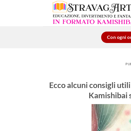
Salta
ai
contenuti
Con ogni or
PU
Ecco alcuni consigli uti
Kamishibai 