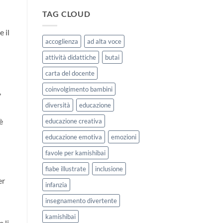
|
storie
Agosto
kamishibai
TAG CLOUD
e
StravagArte
Settembre
per
 il
2026
lavorare
accoglienza
ad alta voce
sull’accoglienza
a
attività didattiche
butai
scuola
carta del docente
coinvolgimento bambini
,
diversità
educazione
è
educazione creativa
educazione emotiva
emozioni
favole per kamishibai
fiabe illustrate
inclusione
er
infanzia
insegnamento divertente
kamishibai
 li