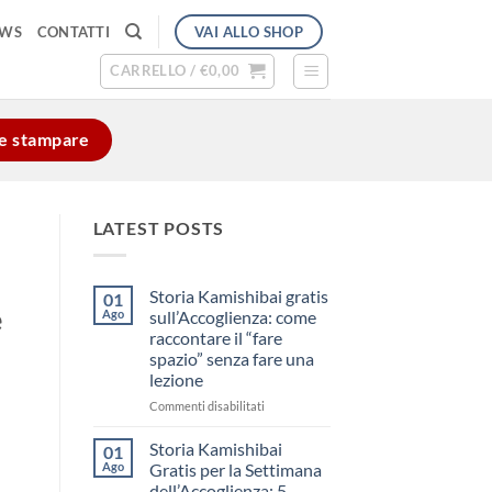
VAI ALLO SHOP
EWS
CONTATTI
CARRELLO /
€
0,00
e e stampare
LATEST POSTS
Storia Kamishibai gratis
01
e
Ago
sull’Accoglienza: come
raccontare il “fare
spazio” senza fare una
lezione
su
Commenti disabilitati
Storia
Kamishibai
Storia Kamishibai
01
gratis
Ago
Gratis per la Settimana
sull’Accoglienza:
dell’Accoglienza: 5