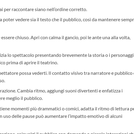
ai per raccontare siano nell’ordine corretto.
 poter vedere sia il testo che il pubblico, così da mantenere sempre
e essere chiuso. Apri con calma il gancio, poi le ante una alla volta,
zia lo spettacolo presentando brevemente la storia o i personaggi
o prima di aprire il teatrino.
pettatore possa vederti. Il contatto visivo tra narratore e pubblico 
so.
rrazione. Cambia ritmo, aggiungi suoni divertenti e enfatizza i
re meglio il pubblico.
ontiene momenti più drammatici o comici, adatta il ritmo di lettura p
n uso delle pause può aumentare l’impatto emotivo di alcuni
rrazione, coinvolgi il pubblico con domande o piccole interazioni che