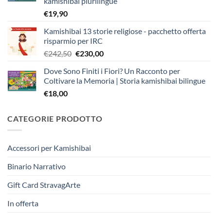
kamishibai plurilingue
€
19,90
Kamishibai 13 storie religiose - pacchetto offerta
risparmio per IRC
Il
Il
€
242,50
€
230,00
prezzo
prezzo
Dove Sono Finiti i Fiori? Un Racconto per
originale
attuale
Coltivare la Memoria | Storia kamishibai bilingue
era:
è:
€
18,00
€242,50.
€230,00.
CATEGORIE PRODOTTO
Accessori per Kamishibai
Binario Narrativo
Gift Card StravagArte
In offerta