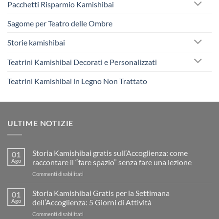
Pacchetti Risparmio Kamishibai
Sagome per Teatro delle Ombre
Storie kamishibai
Teatrini Kamishibai Decorati e Personalizzati
Teatrini Kamishibai in Legno Non Trattato
ULTIME NOTIZIE
Storia Kamishibai gratis sull’Accoglienza: come
01
Ago
raccontare il “fare spazio” senza fare una lezione
su
Commenti disabilitati
Storia
Kamishibai
Storia Kamishibai Gratis per la Settimana
01
gratis
Ago
dell’Accoglienza: 5 Giorni di Attività
sull’Accoglienza:
su
Commenti disabilitati
come