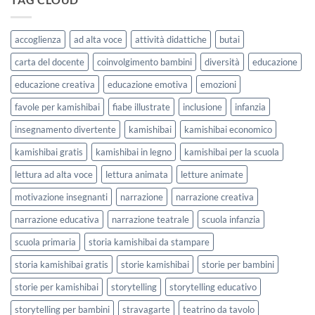
StravagArte
|
per
Agosto
lavorare
e
accoglienza
ad alta voce
attività didattiche
butai
sull’accoglienza
Settembre
a
2026
carta del docente
coinvolgimento bambini
diversità
educazione
scuola
educazione creativa
educazione emotiva
emozioni
favole per kamishibai
fiabe illustrate
inclusione
infanzia
insegnamento divertente
kamishibai
kamishibai economico
kamishibai gratis
kamishibai in legno
kamishibai per la scuola
lettura ad alta voce
lettura animata
letture animate
motivazione insegnanti
narrazione
narrazione creativa
narrazione educativa
narrazione teatrale
scuola infanzia
scuola primaria
storia kamishibai da stampare
storia kamishibai gratis
storie kamishibai
storie per bambini
storie per kamishibai
storytelling
storytelling educativo
storytelling per bambini
stravagarte
teatrino da tavolo