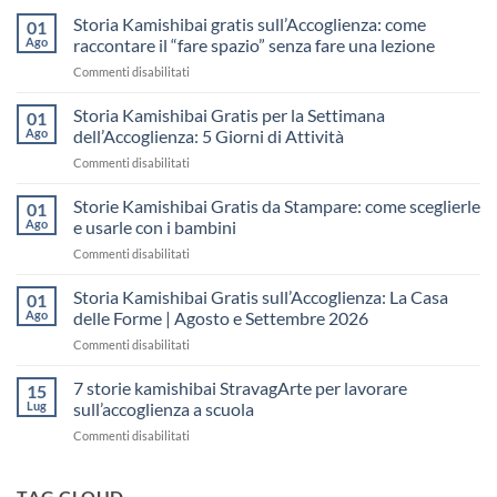
Storia Kamishibai gratis sull’Accoglienza: come
01
Ago
raccontare il “fare spazio” senza fare una lezione
su
Commenti disabilitati
Storia
Kamishibai
Storia Kamishibai Gratis per la Settimana
01
gratis
Ago
dell’Accoglienza: 5 Giorni di Attività
sull’Accoglienza:
su
Commenti disabilitati
come
Storia
raccontare
Kamishibai
Storie Kamishibai Gratis da Stampare: come sceglierle
il
01
Gratis
“fare
Ago
e usarle con i bambini
per
spazio”
su
Commenti disabilitati
la
senza
Storie
Settimana
fare
Kamishibai
Storia Kamishibai Gratis sull’Accoglienza: La Casa
dell’Accoglienza:
01
una
Gratis
5
Ago
delle Forme | Agosto e Settembre 2026
lezione
da
Giorni
su
Commenti disabilitati
Stampare:
di
Storia
come
Attività
Kamishibai
7 storie kamishibai StravagArte per lavorare
sceglierle
15
Gratis
e
Lug
sull’accoglienza a scuola
sull’Accoglienza:
usarle
su
Commenti disabilitati
La
con
7
Casa
i
storie
delle
bambini
kamishibai
TAG CLOUD
Forme