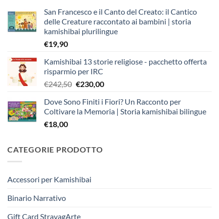
San Francesco e il Canto del Creato: il Cantico
delle Creature raccontato ai bambini | storia
kamishibai plurilingue
€
19,90
Kamishibai 13 storie religiose - pacchetto offerta
risparmio per IRC
Il
Il
€
242,50
€
230,00
prezzo
prezzo
Dove Sono Finiti i Fiori? Un Racconto per
originale
attuale
Coltivare la Memoria | Storia kamishibai bilingue
era:
è:
€
18,00
€242,50.
€230,00.
CATEGORIE PRODOTTO
Accessori per Kamishibai
Binario Narrativo
Gift Card StravagArte