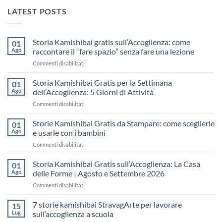
LATEST POSTS
Storia Kamishibai gratis sull’Accoglienza: come
01
Ago
raccontare il “fare spazio” senza fare una lezione
su
Commenti disabilitati
Storia
Kamishibai
Storia Kamishibai Gratis per la Settimana
01
gratis
Ago
dell’Accoglienza: 5 Giorni di Attività
sull’Accoglienza:
su
Commenti disabilitati
come
Storia
raccontare
Kamishibai
Storie Kamishibai Gratis da Stampare: come sceglierle
il
01
Gratis
“fare
Ago
e usarle con i bambini
per
spazio”
su
Commenti disabilitati
la
senza
Storie
Settimana
fare
Kamishibai
Storia Kamishibai Gratis sull’Accoglienza: La Casa
dell’Accoglienza:
01
una
Gratis
5
Ago
delle Forme | Agosto e Settembre 2026
lezione
da
Giorni
su
Commenti disabilitati
Stampare:
di
Storia
come
Attività
Kamishibai
7 storie kamishibai StravagArte per lavorare
sceglierle
15
Gratis
e
Lug
sull’accoglienza a scuola
sull’Accoglienza:
usarle