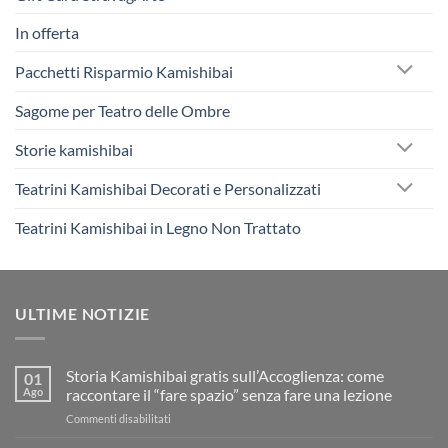
In offerta
Pacchetti Risparmio Kamishibai
Sagome per Teatro delle Ombre
Storie kamishibai
Teatrini Kamishibai Decorati e Personalizzati
Teatrini Kamishibai in Legno Non Trattato
ULTIME NOTIZIE
Storia Kamishibai gratis sull’Accoglienza: come
01
Ago
raccontare il “fare spazio” senza fare una lezione
su
Commenti disabilitati
Storia