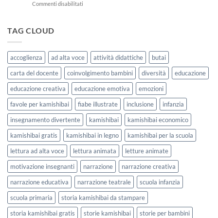
su
Commenti disabilitati
La
con
7
Casa
i
storie
delle
bambini
kamishibai
TAG CLOUD
Forme
StravagArte
|
per
Agosto
lavorare
e
accoglienza
ad alta voce
attività didattiche
butai
sull’accoglienza
Settembre
a
2026
carta del docente
coinvolgimento bambini
diversità
educazione
scuola
educazione creativa
educazione emotiva
emozioni
favole per kamishibai
fiabe illustrate
inclusione
infanzia
insegnamento divertente
kamishibai
kamishibai economico
kamishibai gratis
kamishibai in legno
kamishibai per la scuola
lettura ad alta voce
lettura animata
letture animate
motivazione insegnanti
narrazione
narrazione creativa
narrazione educativa
narrazione teatrale
scuola infanzia
scuola primaria
storia kamishibai da stampare
storia kamishibai gratis
storie kamishibai
storie per bambini