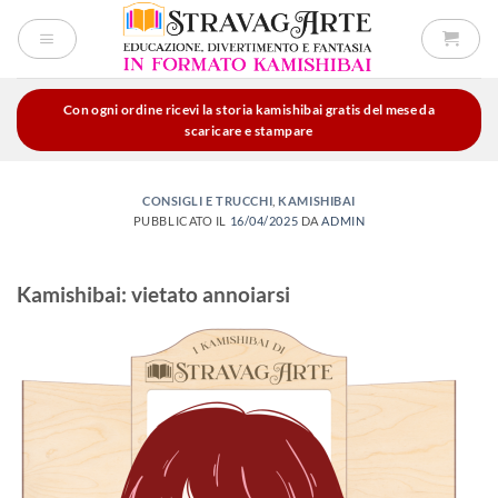
Salta
ai
contenuti
Con ogni ordine ricevi la storia kamishibai gratis del mese da
scaricare e stampare
CONSIGLI E TRUCCHI
,
KAMISHIBAI
PUBBLICATO IL
16/04/2025
DA
ADMIN
Kamishibai: vietato annoiarsi