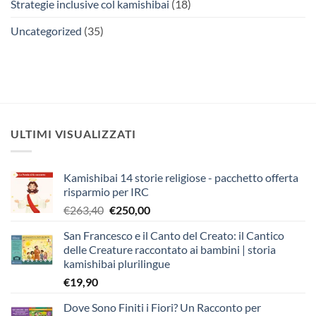
Strategie inclusive col kamishibai
(18)
Uncategorized
(35)
ULTIMI VISUALIZZATI
Kamishibai 14 storie religiose - pacchetto offerta
risparmio per IRC
Il
Il
€
263,40
€
250,00
prezzo
prezzo
San Francesco e il Canto del Creato: il Cantico
originale
attuale
delle Creature raccontato ai bambini | storia
era:
è:
kamishibai plurilingue
€263,40.
€250,00.
€
19,90
Dove Sono Finiti i Fiori? Un Racconto per