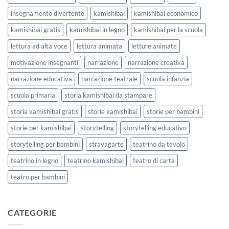
insegnamento divertente
kamishibai
kamishibai economico
kamishibai gratis
kamishibai in legno
kamishibai per la scuola
lettura ad alta voce
lettura animata
letture animate
motivazione insegnanti
narrazione
narrazione creativa
narrazione educativa
narrazione teatrale
scuola infanzia
scuola primaria
storia kamishibai da stampare
storia kamishibai gratis
storie kamishibai
storie per bambini
storie per kamishibai
storytelling
storytelling educativo
storytelling per bambini
stravagarte
teatrino da tavolo
teatrino in legno
teatrino kamishibai
teatro di carta
teatro per bambini
CATEGORIE