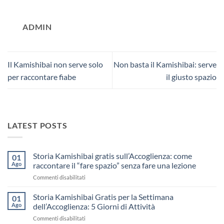
ADMIN
Il Kamishibai non serve solo
Non basta il Kamishibai: serve
per raccontare fiabe
il giusto spazio
LATEST POSTS
Storia Kamishibai gratis sull’Accoglienza: come
01
Ago
raccontare il “fare spazio” senza fare una lezione
su
Commenti disabilitati
Storia
Kamishibai
Storia Kamishibai Gratis per la Settimana
01
gratis
Ago
dell’Accoglienza: 5 Giorni di Attività
sull’Accoglienza:
su
Commenti disabilitati
come