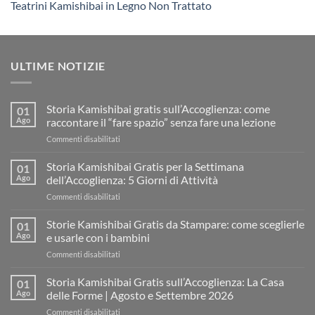
Teatrini Kamishibai in Legno Non Trattato
ULTIME NOTIZIE
Storia Kamishibai gratis sull’Accoglienza: come
01
Ago
raccontare il “fare spazio” senza fare una lezione
su
Commenti disabilitati
Storia
Kamishibai
Storia Kamishibai Gratis per la Settimana
01
gratis
Ago
dell’Accoglienza: 5 Giorni di Attività
sull’Accoglienza:
su
Commenti disabilitati
come
Storia
raccontare
Kamishibai
Storie Kamishibai Gratis da Stampare: come sceglierle
il
01
Gratis
“fare
Ago
e usarle con i bambini
per
spazio”
su
Commenti disabilitati
la
senza
Storie
Settimana
fare
Kamishibai
Storia Kamishibai Gratis sull’Accoglienza: La Casa
dell’Accoglienza:
01
una
Gratis
5
Ago
delle Forme | Agosto e Settembre 2026
lezione
da
Giorni
su
Commenti disabilitati
Stampare: