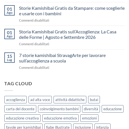
Storia
raccontare
Kamishibai
Storie Kamishibai Gratis da Stampare: come sceglierle
il
01
Gratis
“fare
Ago
e usarle con i bambini
per
spazio”
su
Commenti disabilitati
la
senza
Storie
Settimana
fare
Kamishibai
Storia Kamishibai Gratis sull’Accoglienza: La Casa
dell’Accoglienza:
01
una
Gratis
5
Ago
delle Forme | Agosto e Settembre 2026
lezione
da
Giorni
su
Commenti disabilitati
Stampare:
di
Storia
come
Attività
Kamishibai
7 storie kamishibai StravagArte per lavorare
sceglierle
15
Gratis
e
Lug
sull’accoglienza a scuola
sull’Accoglienza:
usarle
su
Commenti disabilitati
La
con
7
Casa
i
storie
delle
bambini
kamishibai
TAG CLOUD
Forme
StravagArte
|
per
Agosto
lavorare
e
accoglienza
ad alta voce
attività didattiche
butai
sull’accoglienza
Settembre
a
2026
carta del docente
coinvolgimento bambini
diversità
educazione
scuola
educazione creativa
educazione emotiva
emozioni
favole per kamishibai
fiabe illustrate
inclusione
infanzia