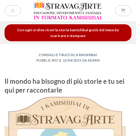
Salta
ai
contenuti
Con ogni ordine ricevi la storia kamishibai gratis del mese da
scaricare e stampare
CONSIGLI E TRUCCHI
,
KAMISHIBAI
PUBBLICATO IL
12/04/2025
DA
ADMIN
Il mondo ha bisogno di più storie e tu sei
qui per raccontarle