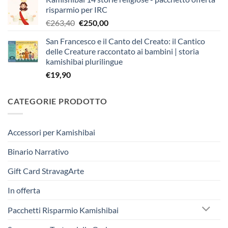
originale
attuale
risparmio per IRC
era:
è:
Il
Il
€
263,40
€
250,00
€403,90.
€383,00.
prezzo
prezzo
San Francesco e il Canto del Creato: il Cantico
originale
attuale
delle Creature raccontato ai bambini | storia
era:
è:
kamishibai plurilingue
€263,40.
€250,00.
€
19,90
CATEGORIE PRODOTTO
Accessori per Kamishibai
Binario Narrativo
Gift Card StravagArte
In offerta
Pacchetti Risparmio Kamishibai