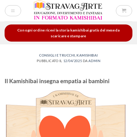
Salta
ai
contenuti
Con ogni ordine ricevi la storia kamishibai gratis del mese da
scaricare e stampare
CONSIGLI E TRUCCHI
,
KAMISHIBAI
PUBBLICATO IL
12/04/2025
DA
ADMIN
Il Kamishibai insegna empatia ai bambini