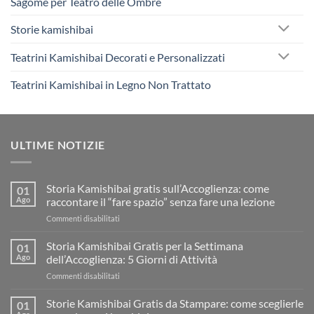
Sagome per Teatro delle Ombre
Storie kamishibai
Teatrini Kamishibai Decorati e Personalizzati
Teatrini Kamishibai in Legno Non Trattato
ULTIME NOTIZIE
Storia Kamishibai gratis sull’Accoglienza: come
01
Ago
raccontare il “fare spazio” senza fare una lezione
su
Commenti disabilitati
Storia
Kamishibai
Storia Kamishibai Gratis per la Settimana
01
gratis
Ago
dell’Accoglienza: 5 Giorni di Attività
sull’Accoglienza:
su
Commenti disabilitati
come
Storia
raccontare
Kamishibai
Storie Kamishibai Gratis da Stampare: come sceglierle
il
01
Gratis
“fare