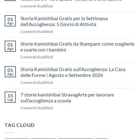
su
Commenti disabilitati
Storia
Kamishibai
Storia Kamishibai Gratis per la Settimana
01
gratis
Ago
dell’Accoglienza: 5 Giorni di Attività
sull’Accoglienza:
su
Commenti disabilitati
come
Storia
raccontare
Kamishibai
Storie Kamishibai Gratis da Stampare: come sceglierle
il
01
Gratis
“fare
Ago
e usarle con i bambini
per
spazio”
su
Commenti disabilitati
la
senza
Storie
Settimana
fare
Kamishibai
Storia Kamishibai Gratis sull’Accoglienza: La Casa
dell’Accoglienza:
01
una
Gratis
5
Ago
delle Forme | Agosto e Settembre 2026
lezione
da
Giorni
su
Commenti disabilitati
Stampare:
di
Storia
come
Attività
Kamishibai
7 storie kamishibai StravagArte per lavorare
sceglierle
15
Gratis
e
Lug
sull’accoglienza a scuola
sull’Accoglienza:
usarle
su
Commenti disabilitati
La
con
7
Casa
i
storie
delle
bambini
kamishibai
TAG CLOUD
Forme
StravagArte
|
per
Agosto