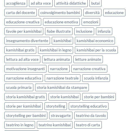
lavorare
e
accoglienza
ad alta voce
attività didattiche
butai
sull’accoglienza
Settembre
a
2026
carta del docente
coinvolgimento bambini
diversità
educazione
scuola
educazione creativa
educazione emotiva
emozioni
favole per kamishibai
fiabe illustrate
inclusione
infanzia
insegnamento divertente
kamishibai
kamishibai economico
kamishibai gratis
kamishibai in legno
kamishibai per la scuola
lettura ad alta voce
lettura animata
letture animate
motivazione insegnanti
narrazione
narrazione creativa
narrazione educativa
narrazione teatrale
scuola infanzia
scuola primaria
storia kamishibai da stampare
storia kamishibai gratis
storie kamishibai
storie per bambini
storie per kamishibai
storytelling
storytelling educativo
storytelling per bambini
stravagarte
teatrino da tavolo
teatrino in legno
teatrino kamishibai
teatro di carta