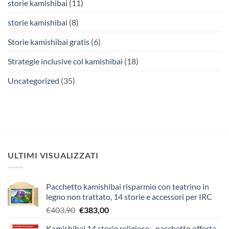
storie kamishibai
(11)
storie kamishibai
(8)
Storie kamishibai gratis
(6)
Strategie inclusive col kamishibai
(18)
Uncategorized
(35)
ULTIMI VISUALIZZATI
Pacchetto kamishibai risparmio con teatrino in
legno non trattato, 14 storie e accessori per IRC
Il
Il
€
403,90
€
383,00
prezzo
prezzo
Kamishibai 14 storie religiose - pacchetto offerta