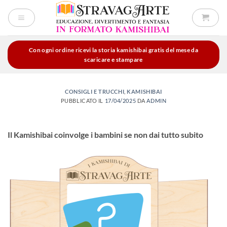
Salta
ai
contenuti
Con ogni ordine ricevi la storia kamishibai gratis del mese da
scaricare e stampare
CONSIGLI E TRUCCHI
,
KAMISHIBAI
PUBBLICATO IL
17/04/2025
DA
ADMIN
Il Kamishibai coinvolge i bambini se non dai tutto subito