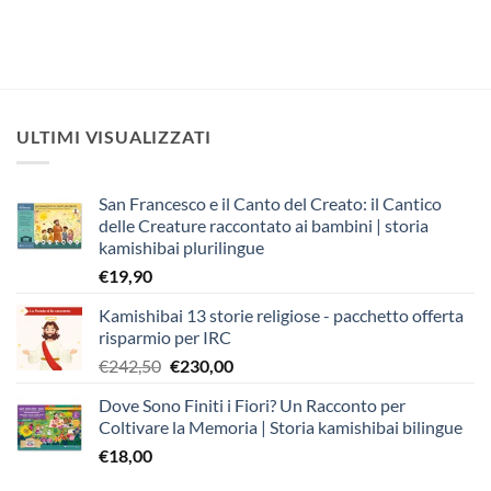
ULTIMI VISUALIZZATI
San Francesco e il Canto del Creato: il Cantico
delle Creature raccontato ai bambini | storia
kamishibai plurilingue
€
19,90
Kamishibai 13 storie religiose - pacchetto offerta
risparmio per IRC
Il
Il
€
242,50
€
230,00
prezzo
prezzo
Dove Sono Finiti i Fiori? Un Racconto per
originale
attuale
Coltivare la Memoria | Storia kamishibai bilingue
era:
è:
€
18,00
€242,50.
€230,00.