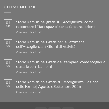
ULTIME NOTIZIE
Storia Kamishibai gratis sull’Accoglienza: come
01
Ago
raccontare il “fare spazio” senza fare una lezione
su
Commenti disabilitati
Storia
Kamishibai
Storia Kamishibai Gratis per la Settimana
01
gratis
Ago
dell’Accoglienza: 5 Giorni di Attività
sull’Accoglienza:
su
Commenti disabilitati
come
Storia
raccontare
Kamishibai
Storie Kamishibai Gratis da Stampare: come sceglierle
il
01
Gratis
“fare
Ago
e usarle con i bambini
per
spazio”
su
Commenti disabilitati
la
senza
Storie
Settimana
fare
Kamishibai
Storia Kamishibai Gratis sull’Accoglienza: La Casa
dell’Accoglienza:
01
una
Gratis
5
Ago
delle Forme | Agosto e Settembre 2026
lezione
da
Giorni
su
Commenti disabilitati
Stampare:
di
Storia
come
Attività
Kamishibai
sceglierle
Gratis
e
sull’Accoglienza: