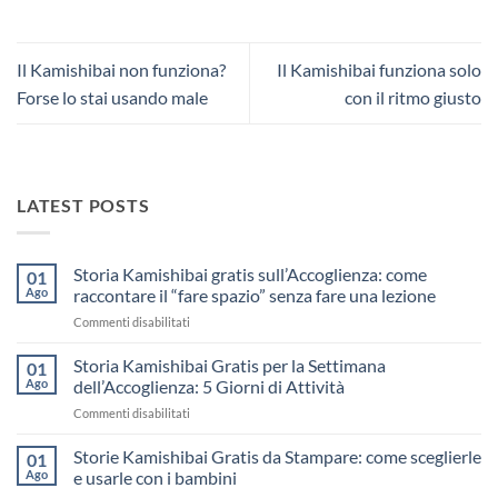
Il Kamishibai non funziona?
Il Kamishibai funziona solo
Forse lo stai usando male
con il ritmo giusto
LATEST POSTS
Storia Kamishibai gratis sull’Accoglienza: come
01
Ago
raccontare il “fare spazio” senza fare una lezione
su
Commenti disabilitati
Storia
Kamishibai
Storia Kamishibai Gratis per la Settimana
01
gratis
Ago
dell’Accoglienza: 5 Giorni di Attività
sull’Accoglienza:
su
Commenti disabilitati
come
Storia
raccontare
Kamishibai
Storie Kamishibai Gratis da Stampare: come sceglierle
il
01
Gratis
“fare
Ago
e usarle con i bambini
per
spazio”