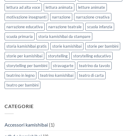
lettura ad alta voce
lettura animata
letture animate
motivazione insegnanti
narrazione
narrazione creativa
narrazione educativa
narrazione teatrale
scuola infanzia
scuola primaria
storia kamishibai da stampare
storia kamishibai gratis
storie kamishibai
storie per bambini
storie per kamishibai
storytelling
storytelling educativo
storytelling per bambini
stravagarte
teatrino da tavolo
teatrino in legno
teatrino kamishibai
teatro di carta
teatro per bambini
CATEGORIE
Accessori kamishibai
(1)