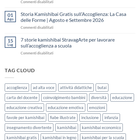
su
Commenti disabilitati
la
senza
Storie
Settimana
fare
Kamishibai
Storia Kamishibai Gratis sull’Accoglienza: La Casa
dell’Accoglienza:
01
una
Gratis
5
Ago
delle Forme | Agosto e Settembre 2026
lezione
da
Giorni
su
Commenti disabilitati
Stampare:
di
Storia
come
Attività
Kamishibai
7 storie kamishibai StravagArte per lavorare
sceglierle
15
Gratis
e
Lug
sull’accoglienza a scuola
sull’Accoglienza:
usarle
su
Commenti disabilitati
La
con
7
Casa
i
storie
delle
bambini
kamishibai
TAG CLOUD
Forme
StravagArte
|
per
Agosto
lavorare
e
accoglienza
ad alta voce
attività didattiche
butai
sull’accoglienza
Settembre
a
2026
carta del docente
coinvolgimento bambini
diversità
educazione
scuola
educazione creativa
educazione emotiva
emozioni
favole per kamishibai
fiabe illustrate
inclusione
infanzia
insegnamento divertente
kamishibai
kamishibai economico
kamishibai gratis
kamishibai in legno
kamishibai per la scuola