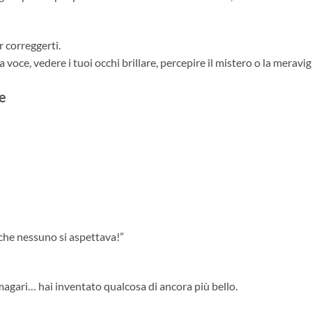
 correggerti.
 voce, vedere i tuoi occhi brillare, percepire il mistero o la meravigl
te
che nessuno si aspettava!”
magari… hai inventato qualcosa di ancora più bello.