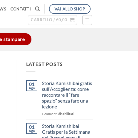
VAI ALLO SHOP
EWS
CONTATTI
CARRELLO /
€
0,00
e e stampare
LATEST POSTS
Storia Kamishibai gratis
01
Ago
sull’Accoglienza: come
raccontare il “fare
spazio” senza fare una
lezione
su
Commenti disabilitati
Storia
Kamishibai
Storia Kamishibai
01
gratis
Ago
Gratis per la Settimana
sull’Accoglienza:
dell’Accoglienza: 5