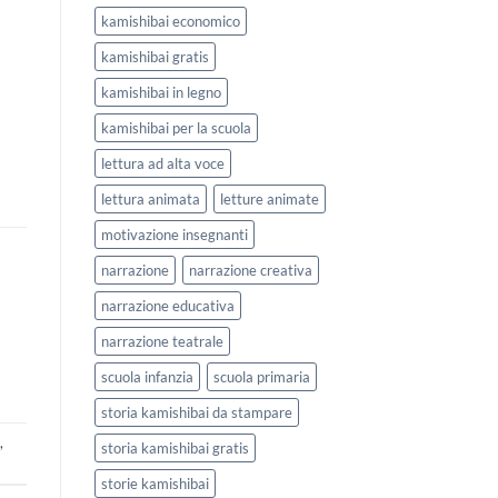
kamishibai economico
kamishibai gratis
kamishibai in legno
kamishibai per la scuola
lettura ad alta voce
lettura animata
letture animate
motivazione insegnanti
narrazione
narrazione creativa
narrazione educativa
narrazione teatrale
scuola infanzia
scuola primaria
storia kamishibai da stampare
e
,
storia kamishibai gratis
storie kamishibai