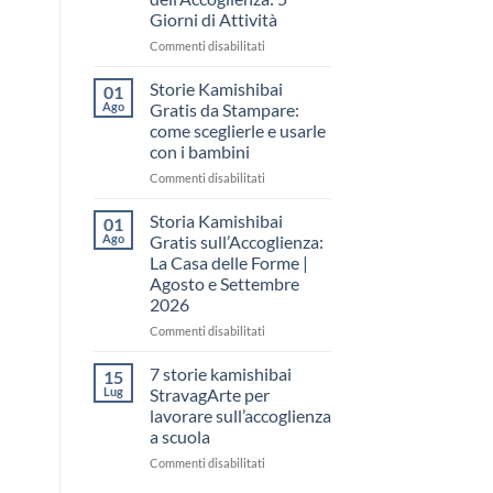
come
Giorni di Attività
raccontare
il
su
Commenti disabilitati
“fare
Storia
spazio”
Kamishibai
Storie Kamishibai
01
senza
Gratis
Ago
Gratis da Stampare:
fare
per
come sceglierle e usarle
una
la
con i bambini
lezione
Settimana
dell’Accoglienza:
su
Commenti disabilitati
5
Storie
Giorni
Kamishibai
Storia Kamishibai
01
di
Gratis
Ago
Gratis sull’Accoglienza:
Attività
da
La Casa delle Forme |
Stampare:
Agosto e Settembre
come
2026
sceglierle
e
su
Commenti disabilitati
usarle
Storia
con
Kamishibai
7 storie kamishibai
15
i
Gratis
Lug
StravagArte per
bambini
sull’Accoglienza:
lavorare sull’accoglienza
La
a scuola
Casa
delle
su
Commenti disabilitati
Forme
7