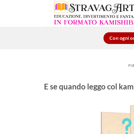
Salta
ai
contenuti
Con ogni or
PU
E se quando leggo col kami