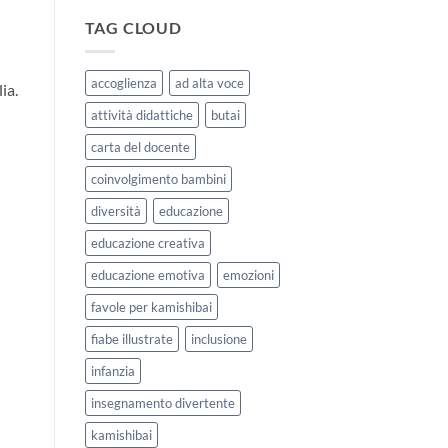
|
storie
Agosto
kamishibai
TAG CLOUD
e
StravagArte
Settembre
per
2026
lavorare
accoglienza
ad alta voce
ia.
sull’accoglienza
a
attività didattiche
butai
scuola
carta del docente
coinvolgimento bambini
diversità
educazione
educazione creativa
educazione emotiva
emozioni
favole per kamishibai
fiabe illustrate
inclusione
infanzia
insegnamento divertente
kamishibai