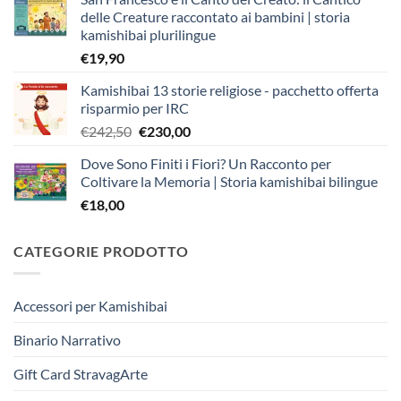
delle Creature raccontato ai bambini | storia
kamishibai plurilingue
€
19,90
Kamishibai 13 storie religiose - pacchetto offerta
risparmio per IRC
Il
Il
€
242,50
€
230,00
prezzo
prezzo
Dove Sono Finiti i Fiori? Un Racconto per
originale
attuale
Coltivare la Memoria | Storia kamishibai bilingue
era:
è:
€
18,00
€242,50.
€230,00.
CATEGORIE PRODOTTO
Accessori per Kamishibai
Binario Narrativo
Gift Card StravagArte