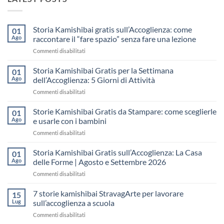
Storia Kamishibai gratis sull’Accoglienza: come
01
Ago
raccontare il “fare spazio” senza fare una lezione
su
Commenti disabilitati
Storia
Kamishibai
Storia Kamishibai Gratis per la Settimana
01
gratis
Ago
dell’Accoglienza: 5 Giorni di Attività
sull’Accoglienza:
su
Commenti disabilitati
come
Storia
raccontare
Kamishibai
Storie Kamishibai Gratis da Stampare: come sceglierle
il
01
Gratis
“fare
Ago
e usarle con i bambini
per
spazio”
su
Commenti disabilitati
la
senza
Storie
Settimana
fare
Kamishibai
Storia Kamishibai Gratis sull’Accoglienza: La Casa
dell’Accoglienza:
01
una
Gratis
5
Ago
delle Forme | Agosto e Settembre 2026
lezione
da
Giorni
su
Commenti disabilitati
Stampare:
di
Storia
come
Attività
Kamishibai
7 storie kamishibai StravagArte per lavorare
sceglierle
15
Gratis
e
Lug
sull’accoglienza a scuola
sull’Accoglienza:
usarle
su
Commenti disabilitati
La
con
7