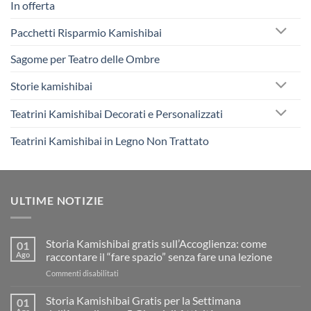
In offerta
Pacchetti Risparmio Kamishibai
Sagome per Teatro delle Ombre
Storie kamishibai
Teatrini Kamishibai Decorati e Personalizzati
Teatrini Kamishibai in Legno Non Trattato
ULTIME NOTIZIE
Storia Kamishibai gratis sull’Accoglienza: come
01
Ago
raccontare il “fare spazio” senza fare una lezione
su
Commenti disabilitati
Storia
Kamishibai
Storia Kamishibai Gratis per la Settimana
01
gratis