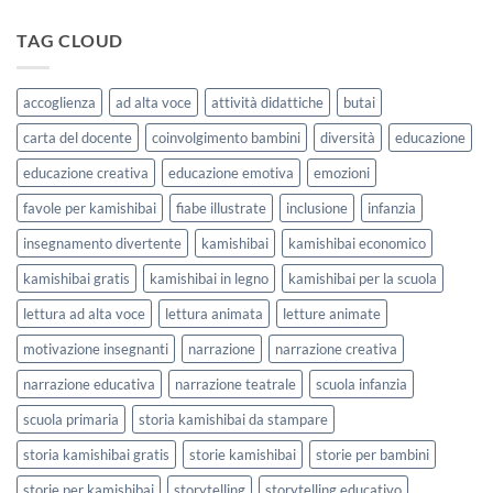
Casa
i
storie
delle
bambini
kamishibai
TAG CLOUD
Forme
StravagArte
|
per
Agosto
lavorare
e
accoglienza
ad alta voce
attività didattiche
butai
sull’accoglienza
Settembre
a
2026
carta del docente
coinvolgimento bambini
diversità
educazione
scuola
educazione creativa
educazione emotiva
emozioni
favole per kamishibai
fiabe illustrate
inclusione
infanzia
insegnamento divertente
kamishibai
kamishibai economico
kamishibai gratis
kamishibai in legno
kamishibai per la scuola
lettura ad alta voce
lettura animata
letture animate
motivazione insegnanti
narrazione
narrazione creativa
narrazione educativa
narrazione teatrale
scuola infanzia
scuola primaria
storia kamishibai da stampare
storia kamishibai gratis
storie kamishibai
storie per bambini
storie per kamishibai
storytelling
storytelling educativo