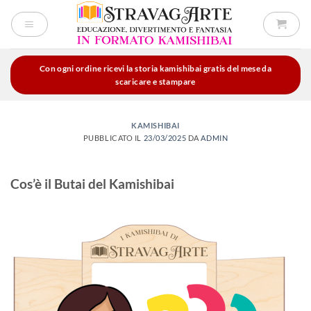
Salta
ai
contenuti
Con ogni ordine ricevi la storia kamishibai gratis del mese da
scaricare e stampare
KAMISHIBAI
PUBBLICATO IL
23/03/2025
DA
ADMIN
Cos’è il Butai del Kamishibai