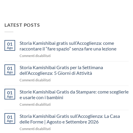
LATEST POSTS
Storia Kamishibai gratis sull’Accoglienza: come
01
Ago
raccontare il “fare spazio” senza fare una lezione
su
Commenti disabilitati
Storia
Kamishibai
Storia Kamishibai Gratis per la Settimana
01
gratis
Ago
dell’Accoglienza: 5 Giorni di Attività
sull’Accoglienza:
su
Commenti disabilitati
come
Storia
raccontare
Kamishibai
Storie Kamishibai Gratis da Stampare: come sceglierle
il
01
Gratis
“fare
Ago
e usarle con i bambini
per
spazio”
su
Commenti disabilitati
la
senza
Storie
Settimana
fare
Kamishibai
Storia Kamishibai Gratis sull’Accoglienza: La Casa
dell’Accoglienza:
01
una
Gratis
5
Ago
delle Forme | Agosto e Settembre 2026
lezione
da
Giorni
su
Commenti disabilitati
Stampare:
di