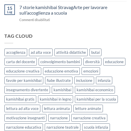
Storia
come
Attività
Kamishibai
7 storie kamishibai StravagArte per lavorare
sceglierle
15
Gratis
e
Lug
sull’accoglienza a scuola
sull’Accoglienza:
usarle
su
Commenti disabilitati
La
con
7
Casa
i
storie
delle
bambini
kamishibai
TAG CLOUD
Forme
StravagArte
|
per
Agosto
lavorare
e
accoglienza
ad alta voce
attività didattiche
butai
sull’accoglienza
Settembre
a
2026
carta del docente
coinvolgimento bambini
diversità
educazione
scuola
educazione creativa
educazione emotiva
emozioni
favole per kamishibai
fiabe illustrate
inclusione
infanzia
insegnamento divertente
kamishibai
kamishibai economico
kamishibai gratis
kamishibai in legno
kamishibai per la scuola
lettura ad alta voce
lettura animata
letture animate
motivazione insegnanti
narrazione
narrazione creativa
narrazione educativa
narrazione teatrale
scuola infanzia