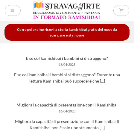
Salta
ai
contenuti
Con ogni ordine ricevi la storia kamishibai gratis del mese da
scaricare e stampare
E se col kamishibai i bambini si distraggono?
16/04/2025
E se col kamishibai i bambini si distraggono? Durante una
lettura Kamishibai può succedere che [...]
Migliora la capacità di presentazione con il Kamishibai
16/04/2025
Migliora la capacità di presentazione con il Kamishibai Il
Kamishibai non è solo uno strumento [...]