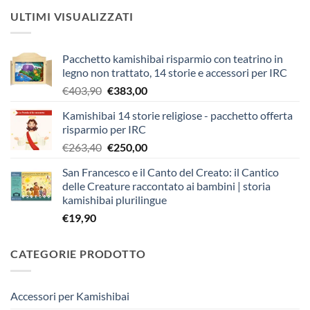
ULTIMI VISUALIZZATI
Pacchetto kamishibai risparmio con teatrino in
legno non trattato, 14 storie e accessori per IRC
Il
Il
€
403,90
€
383,00
prezzo
prezzo
Kamishibai 14 storie religiose - pacchetto offerta
originale
attuale
risparmio per IRC
era:
è:
Il
Il
€
263,40
€
250,00
€403,90.
€383,00.
prezzo
prezzo
San Francesco e il Canto del Creato: il Cantico
originale
attuale
delle Creature raccontato ai bambini | storia
era:
è:
kamishibai plurilingue
€263,40.
€250,00.
€
19,90
CATEGORIE PRODOTTO
Accessori per Kamishibai