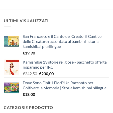
ULTIMI VISUALIZZATI
San Francesco e il Canto del Creato: il Cantico
delle Creature raccontato ai bambini | storia
kamishibai plurilingue
€
19,90
Kamishibai 13 storie religiose - pacchetto offerta
risparmio per IRC
Il
Il
€
242,50
€
230,00
prezzo
prezzo
Dove Sono Finiti i Fiori? Un Racconto per
originale
attuale
Coltivare la Memoria | Storia kamishibai bilingue
era:
è:
€
18,00
€242,50.
€230,00.
CATEGORIE PRODOTTO