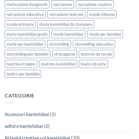
motivazione insegnanti
narrazione
narrazione creativa
narrazione educativa
narrazione teatrale
scuola infanzia
scuola primaria
storia kamishibai da stampare
storia kamishibai gratis
storie kamishibai
storie per bambini
storie per kamishibai
storytelling
storytelling educativo
storytelling per bambini
stravagarte
teatrino da tavolo
teatrino in legno
teatrino kamishibai
teatro di carta
teatro per bambini
CATEGORIE
Accessori kamishibai
(1)
adhd e kamishibai
(2)
Attività creative col kamishibai
(10)