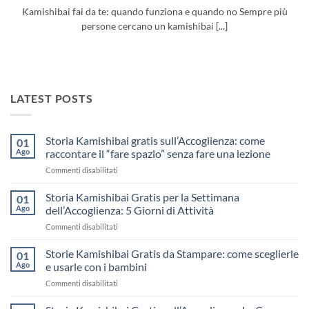
Kamishibai fai da te: quando funziona e quando no Sempre più
persone cercano un kamishibai [...]
LATEST POSTS
Storia Kamishibai gratis sull’Accoglienza: come
01
Ago
raccontare il “fare spazio” senza fare una lezione
su
Commenti disabilitati
Storia
Kamishibai
Storia Kamishibai Gratis per la Settimana
01
gratis
Ago
dell’Accoglienza: 5 Giorni di Attività
sull’Accoglienza:
su
Commenti disabilitati
come
Storia
raccontare
Kamishibai
Storie Kamishibai Gratis da Stampare: come sceglierle
il
01
Gratis
“fare
Ago
e usarle con i bambini
per
spazio”
su
Commenti disabilitati
la
senza
Storie
Settimana
fare
Kamishibai
dell’Accoglienza: