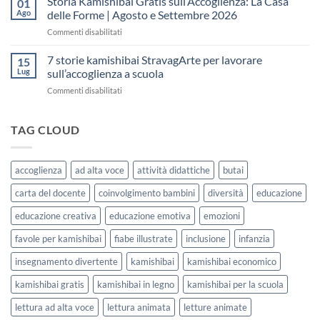
Storia Kamishibai Gratis sull’Accoglienza: La Casa
01
una
Gratis
5
Ago
delle Forme | Agosto e Settembre 2026
lezione
da
Giorni
su
Commenti disabilitati
Stampare:
di
Storia
come
Attività
Kamishibai
7 storie kamishibai StravagArte per lavorare
sceglierle
15
Gratis
e
Lug
sull’accoglienza a scuola
sull’Accoglienza:
usarle
su
Commenti disabilitati
La
con
7
Casa
i
storie
delle
bambini
kamishibai
TAG CLOUD
Forme
StravagArte
|
per
Agosto
lavorare
e
accoglienza
ad alta voce
attività didattiche
butai
sull’accoglienza
Settembre
a
2026
carta del docente
coinvolgimento bambini
diversità
educazione
scuola
educazione creativa
educazione emotiva
emozioni
favole per kamishibai
fiabe illustrate
inclusione
infanzia
insegnamento divertente
kamishibai
kamishibai economico
kamishibai gratis
kamishibai in legno
kamishibai per la scuola
lettura ad alta voce
lettura animata
letture animate