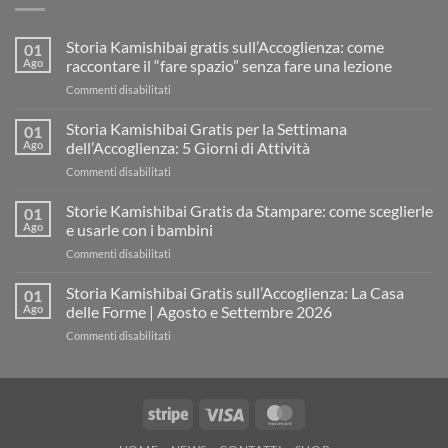
Storia Kamishibai gratis sull’Accoglienza: come
01
Ago
raccontare il “fare spazio” senza fare una lezione
su
Commenti disabilitati
Storia
Kamishibai
Storia Kamishibai Gratis per la Settimana
01
gratis
Ago
dell’Accoglienza: 5 Giorni di Attività
sull’Accoglienza:
su
Commenti disabilitati
come
Storia
raccontare
Kamishibai
Storie Kamishibai Gratis da Stampare: come sceglierle
il
01
Gratis
“fare
Ago
e usarle con i bambini
per
spazio”
su
Commenti disabilitati
la
senza
Storie
Settimana
fare
Kamishibai
Storia Kamishibai Gratis sull’Accoglienza: La Casa
dell’Accoglienza:
01
una
Gratis
5
Ago
delle Forme | Agosto e Settembre 2026
lezione
da
Giorni
su
Commenti disabilitati
Stampare:
di
Storia
come
Attività
Kamishibai
sceglierle
Gratis
e
sull’Accoglienza:
usarle
Stripe
Visa
MasterCard
La
con
Casa
i