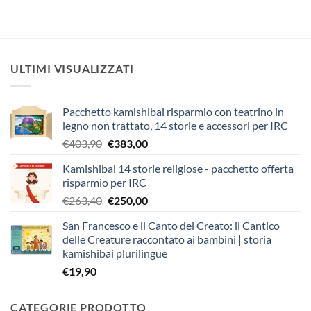
ULTIMI VISUALIZZATI
Pacchetto kamishibai risparmio con teatrino in
legno non trattato, 14 storie e accessori per IRC
Il
Il
€
403,90
€
383,00
prezzo
prezzo
Kamishibai 14 storie religiose - pacchetto offerta
originale
attuale
risparmio per IRC
era:
è:
Il
Il
€
263,40
€
250,00
€403,90.
€383,00.
prezzo
prezzo
San Francesco e il Canto del Creato: il Cantico
originale
attuale
delle Creature raccontato ai bambini | storia
era:
è:
kamishibai plurilingue
€263,40.
€250,00.
€
19,90
CATEGORIE PRODOTTO