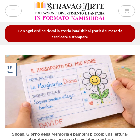
Salta
ai
contenuti
Con ogni ordine ricevi la storia kamishibai gratis del mese da
scaricare e stampare
18
Gen
Shoah, Giorno della Memoria e bambini piccoli: una lettura-
laboratorio in classe con la metafora dei fiori