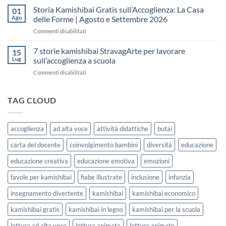
fare
Kamishibai
Storia Kamishibai Gratis sull’Accoglienza: La Casa
dell’Accoglienza:
01
una
Gratis
5
Ago
delle Forme | Agosto e Settembre 2026
lezione
da
Giorni
su
Commenti disabilitati
Stampare:
di
Storia
come
Attività
Kamishibai
7 storie kamishibai StravagArte per lavorare
sceglierle
15
Gratis
e
Lug
sull’accoglienza a scuola
sull’Accoglienza:
usarle
su
Commenti disabilitati
La
con
7
Casa
i
storie
delle
bambini
kamishibai
TAG CLOUD
Forme
StravagArte
|
per
Agosto
lavorare
e
accoglienza
ad alta voce
attività didattiche
butai
sull’accoglienza
Settembre
a
2026
carta del docente
coinvolgimento bambini
diversità
educazione
scuola
educazione creativa
educazione emotiva
emozioni
favole per kamishibai
fiabe illustrate
inclusione
infanzia
insegnamento divertente
kamishibai
kamishibai economico
kamishibai gratis
kamishibai in legno
kamishibai per la scuola
lettura ad alta voce
lettura animata
letture animate