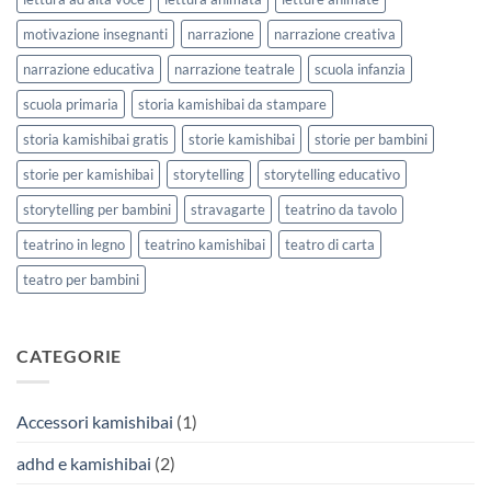
motivazione insegnanti
narrazione
narrazione creativa
narrazione educativa
narrazione teatrale
scuola infanzia
scuola primaria
storia kamishibai da stampare
storia kamishibai gratis
storie kamishibai
storie per bambini
storie per kamishibai
storytelling
storytelling educativo
storytelling per bambini
stravagarte
teatrino da tavolo
teatrino in legno
teatrino kamishibai
teatro di carta
teatro per bambini
CATEGORIE
Accessori kamishibai
(1)
adhd e kamishibai
(2)