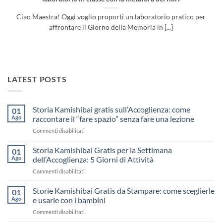
Ciao Maestra! Oggi voglio proporti un laboratorio pratico per
affrontare il Giorno della Memoria in [...]
LATEST POSTS
Storia Kamishibai gratis sull’Accoglienza: come
01
Ago
raccontare il “fare spazio” senza fare una lezione
su
Commenti disabilitati
Storia
Kamishibai
Storia Kamishibai Gratis per la Settimana
01
gratis
Ago
dell’Accoglienza: 5 Giorni di Attività
sull’Accoglienza:
su
Commenti disabilitati
come
Storia
raccontare
Kamishibai
Storie Kamishibai Gratis da Stampare: come sceglierle
il
01
Gratis
“fare
Ago
e usarle con i bambini
per
spazio”
su
Commenti disabilitati
la
senza
Storie
Settimana