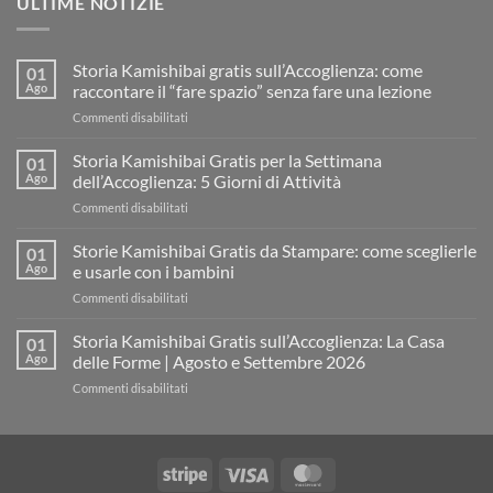
ULTIME NOTIZIE
Storia Kamishibai gratis sull’Accoglienza: come
01
Ago
raccontare il “fare spazio” senza fare una lezione
su
Commenti disabilitati
Storia
Kamishibai
Storia Kamishibai Gratis per la Settimana
01
gratis
Ago
dell’Accoglienza: 5 Giorni di Attività
sull’Accoglienza:
su
Commenti disabilitati
come
Storia
raccontare
Kamishibai
Storie Kamishibai Gratis da Stampare: come sceglierle
il
01
Gratis
“fare
Ago
e usarle con i bambini
per
spazio”
su
Commenti disabilitati
la
senza
Storie
Settimana
fare
Kamishibai
Storia Kamishibai Gratis sull’Accoglienza: La Casa
dell’Accoglienza:
01
una
Gratis
5
Ago
delle Forme | Agosto e Settembre 2026
lezione
da
Giorni
su
Commenti disabilitati
Stampare:
di
Storia
come
Attività
Kamishibai
sceglierle
Gratis
e
sull’Accoglienza:
usarle
Stripe
Visa
MasterCard
La
con