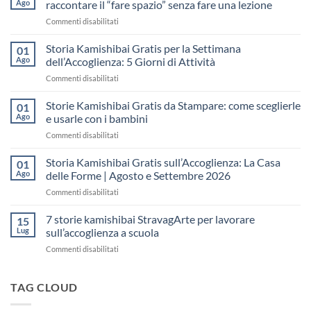
Ago
raccontare il “fare spazio” senza fare una lezione
su
Commenti disabilitati
Storia
Kamishibai
Storia Kamishibai Gratis per la Settimana
01
gratis
Ago
dell’Accoglienza: 5 Giorni di Attività
sull’Accoglienza:
su
Commenti disabilitati
come
Storia
raccontare
Kamishibai
Storie Kamishibai Gratis da Stampare: come sceglierle
il
01
Gratis
“fare
Ago
e usarle con i bambini
per
spazio”
su
Commenti disabilitati
la
senza
Storie
Settimana
fare
Kamishibai
Storia Kamishibai Gratis sull’Accoglienza: La Casa
dell’Accoglienza:
01
una
Gratis
5
Ago
delle Forme | Agosto e Settembre 2026
lezione
da
Giorni
su
Commenti disabilitati
Stampare:
di
Storia
come
Attività
Kamishibai
7 storie kamishibai StravagArte per lavorare
sceglierle
15
Gratis
e
Lug
sull’accoglienza a scuola
sull’Accoglienza:
usarle
su
Commenti disabilitati
La
con
7
Casa
i
storie
delle
bambini
kamishibai
TAG CLOUD
Forme
StravagArte
|
per
Agosto