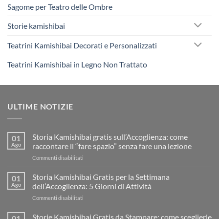
Sagome per Teatro delle Ombre
Storie kamishibai
Teatrini Kamishibai Decorati e Personalizzati
Teatrini Kamishibai in Legno Non Trattato
ULTIME NOTIZIE
Storia Kamishibai gratis sull’Accoglienza: come
01
Ago
raccontare il “fare spazio” senza fare una lezione
su
Commenti disabilitati
Storia
Kamishibai
Storia Kamishibai Gratis per la Settimana
01
gratis
Ago
dell’Accoglienza: 5 Giorni di Attività
sull’Accoglienza:
su
Commenti disabilitati
come
Storia
raccontare
Kamishibai
Storie Kamishibai Gratis da Stampare: come sceglierle
il
01