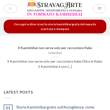
Salta
ai
contenuti
Con ogni ordine ricevi la storia kamishibai gratis del mese da
scaricare e stampare
Il Kamishibai non serve solo per raccontare fiabe
12/04/2025
Il Kamishibai non serve solo per raccontare fiabe Oltre le fiabe:
il Kamishibai è uno [...]
LATEST POSTS
Storia Kamishibai gratis sull’Accoglienza: come
01