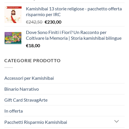
Kamishibai 13 storie religiose - pacchetto offerta
risparmio per IRC
Il
Il
€
242,50
€
230,00
prezzo
prezzo
Dove Sono Finiti i Fiori? Un Racconto per
originale
attuale
Coltivare la Memoria | Storia kamishibai bilingue
era:
è:
€
18,00
€242,50.
€230,00.
CATEGORIE PRODOTTO
Accessori per Kamishibai
Binario Narrativo
Gift Card StravagArte
In offerta
Pacchetti Risparmio Kamishibai