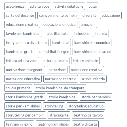
lavorare
e
accoglienza
ad alta voce
attività didattiche
butai
sull’accoglienza
Settembre
a
2026
carta del docente
coinvolgimento bambini
diversità
educazione
scuola
educazione creativa
educazione emotiva
emozioni
favole per kamishibai
fiabe illustrate
inclusione
infanzia
insegnamento divertente
kamishibai
kamishibai economico
kamishibai gratis
kamishibai in legno
kamishibai per la scuola
lettura ad alta voce
lettura animata
letture animate
motivazione insegnanti
narrazione
narrazione creativa
narrazione educativa
narrazione teatrale
scuola infanzia
scuola primaria
storia kamishibai da stampare
storia kamishibai gratis
storie kamishibai
storie per bambini
storie per kamishibai
storytelling
storytelling educativo
storytelling per bambini
stravagarte
teatrino da tavolo
teatrino in legno
teatrino kamishibai
teatro di carta