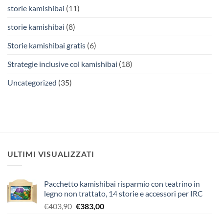
storie kamishibai
(11)
storie kamishibai
(8)
Storie kamishibai gratis
(6)
Strategie inclusive col kamishibai
(18)
Uncategorized
(35)
ULTIMI VISUALIZZATI
Pacchetto kamishibai risparmio con teatrino in
legno non trattato, 14 storie e accessori per IRC
Il
Il
€
403,90
€
383,00
prezzo
prezzo