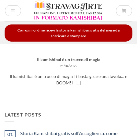
Salta
ai
contenuti
Con ogni ordine ricevi la storia kamishibai gratis del mese da
scaricare e stampare
Il kamishibai è un trucco di magia
21/04/2025
Il kamishibai è un trucco di magia Ti basta girare una tavola… e
BOOM! Il [...]
LATEST POSTS
Storia Kamishibai gratis sull’Accoglienza: come
01