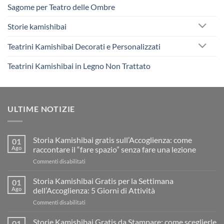
Sagome per Teatro delle Ombre
Storie kamishibai
Teatrini Kamishibai Decorati e Personalizzati
Teatrini Kamishibai in Legno Non Trattato
ULTIME NOTIZIE
Storia Kamishibai gratis sull’Accoglienza: come
01
Ago
raccontare il “fare spazio” senza fare una lezione
su
Commenti disabilitati
Storia
Kamishibai
Storia Kamishibai Gratis per la Settimana
01
gratis
Ago
dell’Accoglienza: 5 Giorni di Attività
sull’Accoglienza:
su
Commenti disabilitati
come
Storia
raccontare
Kamishibai
Storie Kamishibai Gratis da Stampare: come sceglierle
il
01