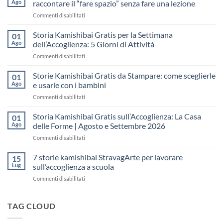
Ago
raccontare il “fare spazio” senza fare una lezione
su
Commenti disabilitati
Storia
Kamishibai
Storia Kamishibai Gratis per la Settimana
01
gratis
Ago
dell’Accoglienza: 5 Giorni di Attività
sull’Accoglienza:
su
Commenti disabilitati
come
Storia
raccontare
Kamishibai
Storie Kamishibai Gratis da Stampare: come sceglierle
il
01
Gratis
“fare
Ago
e usarle con i bambini
per
spazio”
su
Commenti disabilitati
la
senza
Storie
Settimana
fare
Kamishibai
Storia Kamishibai Gratis sull’Accoglienza: La Casa
dell’Accoglienza:
01
una
Gratis
5
Ago
delle Forme | Agosto e Settembre 2026
lezione
da
Giorni
su
Commenti disabilitati
Stampare:
di
Storia
come
Attività
Kamishibai
7 storie kamishibai StravagArte per lavorare
sceglierle
15
Gratis
e
Lug
sull’accoglienza a scuola
sull’Accoglienza:
usarle
su
Commenti disabilitati
La
con
7
Casa
i
storie
delle
bambini
kamishibai
TAG CLOUD
Forme
StravagArte
|
per
Agosto