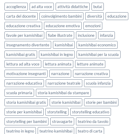
lavorare
e
accoglienza
ad alta voce
attività didattiche
butai
sull’accoglienza
Settembre
a
2026
carta del docente
coinvolgimento bambini
diversità
educazione
scuola
educazione creativa
educazione emotiva
emozioni
favole per kamishibai
fiabe illustrate
inclusione
infanzia
insegnamento divertente
kamishibai
kamishibai economico
kamishibai gratis
kamishibai in legno
kamishibai per la scuola
lettura ad alta voce
lettura animata
letture animate
motivazione insegnanti
narrazione
narrazione creativa
narrazione educativa
narrazione teatrale
scuola infanzia
scuola primaria
storia kamishibai da stampare
storia kamishibai gratis
storie kamishibai
storie per bambini
storie per kamishibai
storytelling
storytelling educativo
storytelling per bambini
stravagarte
teatrino da tavolo
teatrino in legno
teatrino kamishibai
teatro di carta