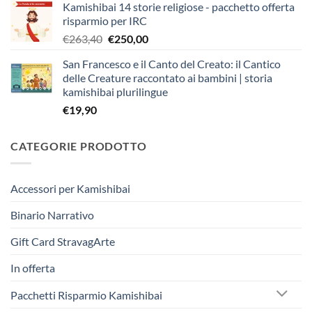
Kamishibai 14 storie religiose - pacchetto offerta
originale
attuale
risparmio per IRC
era:
è:
Il
Il
€
263,40
€
250,00
€403,90.
€383,00.
prezzo
prezzo
San Francesco e il Canto del Creato: il Cantico
originale
attuale
delle Creature raccontato ai bambini | storia
era:
è:
kamishibai plurilingue
€263,40.
€250,00.
€
19,90
CATEGORIE PRODOTTO
Accessori per Kamishibai
Binario Narrativo
Gift Card StravagArte
In offerta
Pacchetti Risparmio Kamishibai